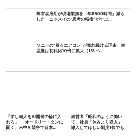
障害者雇用が現場業務を「年6500時間」減ら
した ニッスイの“思考の転換”がすご...
ソニーの“着るエアコン”が売れ続ける理由 生
産量は初代比10倍に拡大（1/3 ペ...
「すし職人をAI開発の輪に入
経営者「昭和のように働い
れろ」──オードリー・タンに
て」社員「休みより収入」
聞く、米中AI競争で日本...
導入してほしい制度1位でも
「週...