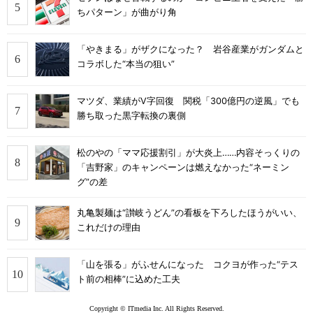
ちパターン」が曲がり角
「やきまる」がザクになった？ 岩谷産業がガンダムと
コラボした“本当の狙い”
マツダ、業績がV字回復 関税「300億円の逆風」でも
勝ち取った黒字転換の裏側
松のやの「ママ応援割引」が大炎上……内容そっくりの
「吉野家」のキャンペーンは燃えなかった“ネーミン
グ”の差
丸亀製麺は“讃岐うどん”の看板を下ろしたほうがいい、
これだけの理由
「山を張る」がふせんになった コクヨが作った“テス
ト前の相棒”に込めた工夫
Copyright © ITmedia Inc. All Rights Reserved.