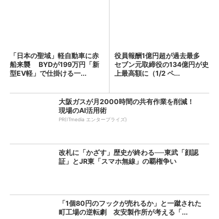
「日本の聖域」軽自動車に赤
役員報酬1億円超が過去最多
船来襲 BYDが199万円「新
セブン元取締役の134億円が史
型EV軽」で仕掛ける一...
上最高額に（1/2 ペ...
大阪ガスが月2000時間の共有作業を削減！
現場のAI活用術
PR(ITmedia エンタープライズ)
改札に「かざす」歴史が終わる──東武「顔認
証」とJR東「スマホ無線」の覇権争い
「1個80円のフックが売れるか」と一蹴された
町工場の逆転劇 友安製作所が考える「...