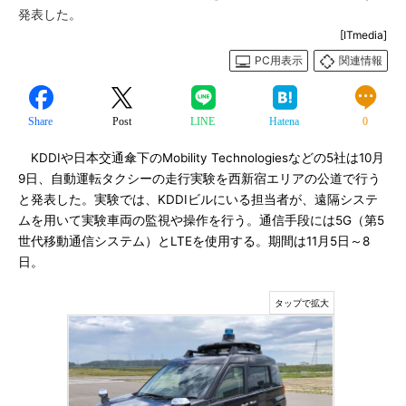
発表した。
[ITmedia]
PC用表示
関連情報
Share
Post
LINE
Hatena
0
KDDIや日本交通傘下のMobility Technologiesなどの5社は10月
9日、自動運転タクシーの走行実験を西新宿エリアの公道で行う
と発表した。実験では、KDDIビルにいる担当者が、遠隔システ
ムを用いて実験車両の監視や操作を行う。通信手段には5G（第5
世代移動通信システム）とLTEを使用する。期間は11月5日～8
日。