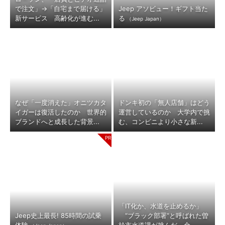
で注文」→「自宅まで届ける」
Jeep アソビュー！ギフト当た
新サービス 高齢化が進む...
る
（Jeep Japan）
なぜ「一度消えた」オニツカタ
ドンキ初の「無人店舗」はどう
イガーは復活したのか 世界的
運営しているのか 大学内で挑
ブランドへと成長した背景...
む、コンビニより小さな新...
「IT化か、水道を止めるか」
Jeep史上最長! 85時間の試乗
“ブラック部署”と呼ばれた曽