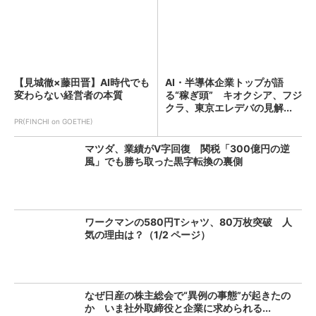
【見城徹×藤田晋】AI時代でも
AI・半導体企業トップが語
変わらない経営者の本質
る“稼ぎ頭” キオクシア、フジ
クラ、東京エレデバの見解...
PR(FINCHI on GOETHE)
マツダ、業績がV字回復 関税「300億円の逆
風」でも勝ち取った黒字転換の裏側
ワークマンの580円Tシャツ、80万枚突破 人
気の理由は？（1/2 ページ）
なぜ日産の株主総会で“異例の事態”が起きたの
か いま社外取締役と企業に求められる...