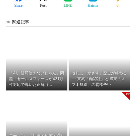
Share
Post
LINE
Hatena
0
関連記事
「AI、結局使えないじゃん」問
改札に「かざす」歴史が終わる
題 セールスフォースが431万
──東武「顔認証」とJR東「ス
件対応で導いた正解（...
マホ無線」の覇権争い
ローソン、「店員とビデオ通話