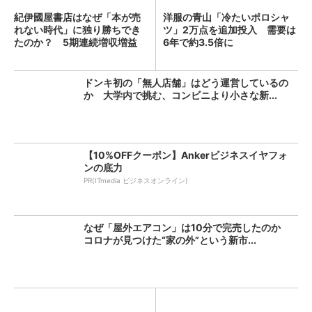
紀伊國屋書店はなぜ「本が売
洋服の青山「冷たいポロシャ
れない時代」に独り勝ちでき
ツ」2万点を追加投入 需要は
たのか？ 5期連続増収増益
6年で約3.5倍に
を...
ドンキ初の「無人店舗」はどう運営しているの
か 大学内で挑む、コンビニより小さな新...
【10%OFFクーポン】Ankerビジネスイヤフォ
ンの底力
PR(ITmedia ビジネスオンライン)
なぜ「屋外エアコン」は10分で完売したのか
コロナが見つけた“家の外”という新市...