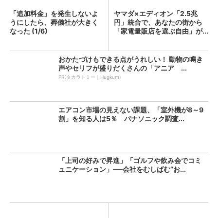
「追加料金」を発生しないよ
ヤマダ×エディオン「2.5兆
うにしたら、葬儀社が大きく
円」統合で、あなたの街から
なった (1/6)
「家電量販店を選ぶ自由」が...
おかたづけもできる点がうれしい！ 動物の鳴き
声やセリフが盛りだくさんの「アニア ...
PR(タカラトミー｜Hugkum)
エアコン市場の見えない課題、「室外機が8～9
割」を知る人は5％ パナソニック調査...
「上司の好みで昇進」「ゴルフや飲み会でコミ
ュニケーション」──会社をむしばむ“お...