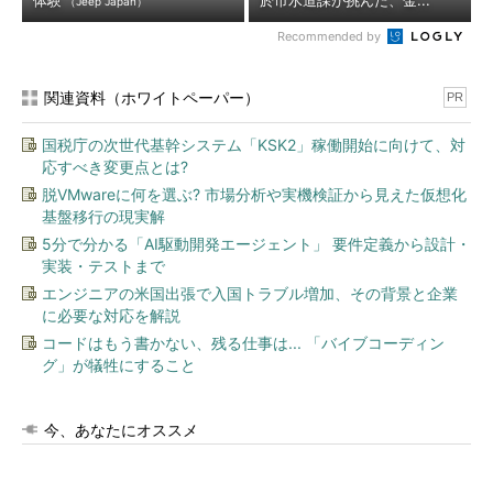
体験
於市水道課が挑んだ、金...
（Jeep Japan）
Recommended by
関連資料（ホワイトペーパー）
PR
国税庁の次世代基幹システム「KSK2」稼働開始に向けて、対
応すべき変更点とは?
脱VMwareに何を選ぶ? 市場分析や実機検証から見えた仮想化
基盤移行の現実解
5分で分かる「AI駆動開発エージェント」 要件定義から設計・
実装・テストまで
エンジニアの米国出張で入国トラブル増加、その背景と企業
に必要な対応を解説
コードはもう書かない、残る仕事は... 「バイブコーディン
グ」が犠牲にすること
今、あなたにオススメ