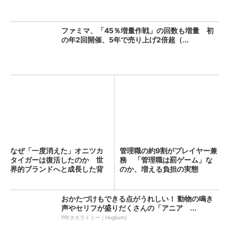
ファミマ、「45％増量作戦」の回数も増量 初
の年2回開催、5年で売り上げ2倍超（...
なぜ「一度消えた」オニツカ
管理職の約9割がプレイヤー兼
タイガーは復活したのか 世
務 「管理職は罰ゲーム」な
界的ブランドへと成長した背
のか、増える負担の実態
景...
おかたづけもできる点がうれしい！ 動物の鳴き
声やセリフが盛りだくさんの「アニア ...
PR(タカラトミー｜Hugkum)