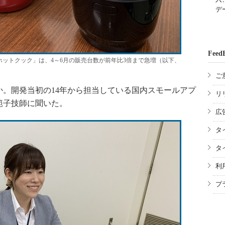
デ
Feed
ットクック」は、4～6月の販売台数が前年比3倍まで急増（以下、
ご
。開発当初の14年から担当している国内スモールアプ
リ
範子技師に聞いた。
広
タ
タ
利
プ