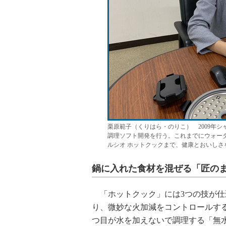
栗原範子（くりはら・のりこ） 2009年
調理ソフト開発を行う。これまでにウォー
ルシオ ホットクックまで、健康とおいし
鍋に入れた食材を混ぜる「匠の
「ホットクック」には3つの技が仕
り、微妙な火加減をコントロールす
つ目が水を加えないで調理する「無