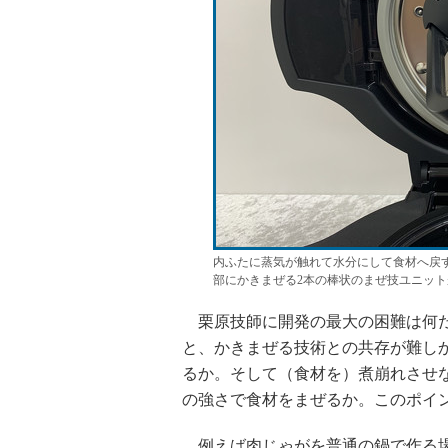
内ふたに蒸気が触れて水分にして食材へ戻
部にかきまぜる2本の棒状のまぜ技ユニット
栗原技師に開発の最大の困難は何だ
と、かきまぜる技術との共存が難し
るか。そして（食材を）煮崩れさせ
の強さで食材をまぜるか。このポイ
例えば肉じゃがを普通の鍋で作る場