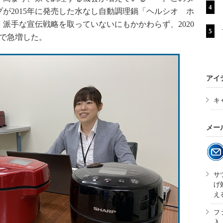
が2015年に発売した水なし自動調理鍋「ヘルシオ ホ
派手な宣伝戦略を取っていないにもかかわらず、2020
まで急増した。
アイ
キ
メー
サ
げ
え
フ
入