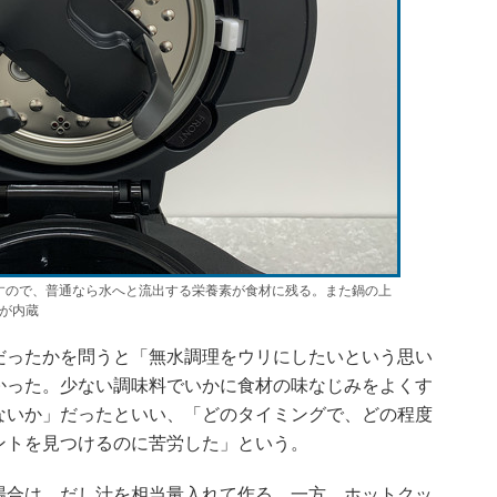
すので、普通なら水へと流出する栄養素が食材に残る。また鍋の上
が内蔵
ったかを問うと「無水調理をウリにしたいという思い
かった。少ない調味料でいかに食材の味なじみをよくす
ないか」だったといい、「どのタイミングで、どの程度
ントを見つけるのに苦労した」という。
合は、だし汁を相当量入れて作る。一方、ホットクッ