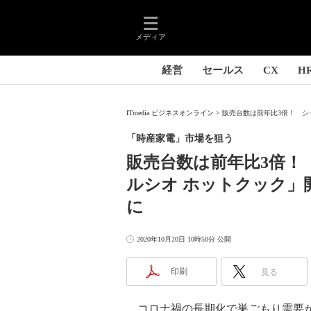
メディア
経営
セールス
CX
H
ITmedia ビジネスオンライン
販売台数は前年比3倍！ シャ
「時産家電」市場を狙う
販売台数は前年比3倍！
ルシオ ホットクック」
に
2020年10月20日 10時50分 公開
印刷
見る
コロナ禍の長期化で巣ごもり需要が