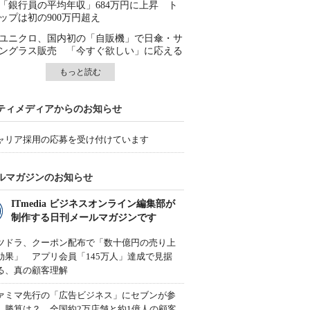
「銀行員の平均年収」684万円に上昇 ト
ップは初の900万円超え
ユニクロ、国内初の「自販機」で日傘・サ
ングラス販売 「今すぐ欲しい」に応える
もっと読む
ティメディアからのお知らせ
ャリア採用の応募を受け付けています
ルマガジンのお知らせ
ITmedia ビジネスオンライン編集部が
制作する日刊メールマガジンです
ツドラ、クーポン配布で「数十億円の売り上
効果」 アプリ会員「145万人」達成で見据
る、真の顧客理解
ァミマ先行の「広告ビジネス」にセブンが参
、勝算は？ 全国約2万店舗と約1億人の顧客