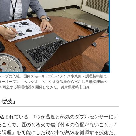
シャープに入社。国内スモールアプライアンス事業部・調理技術部で
ターオーブン ヘルシオ、ヘルシオ炊飯器から水なし自動調理鍋ヘ
さを両立する調理機器を開発してきた。兵庫県尼崎市出身
まぜ技」
込まれている。1つが温度と蒸気のダブルセンサーによ
ることで、匠のとろ火で焦げ付きの心配がないこと。2
水調理」を可能にした鍋の中で蒸気を循環する技術だ。