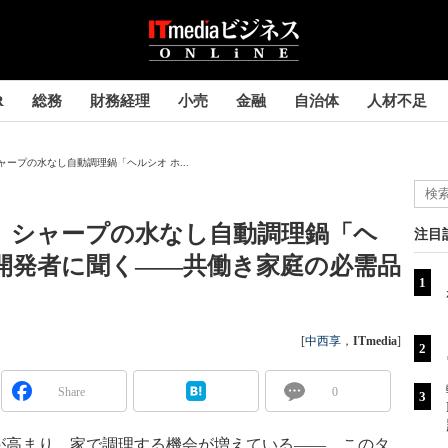
R
総務
財務経理
小売
金融
自治体
人材不足
ープの水なし自動調理鍋「ヘルシオ ホ...
 シャープの水なし自動調理鍋「ヘ
注目
開発者に聞く――共働き家庭の必需品
[
中西享
，
ITmedia
]
Share
0
高まり、家で調理する機会が増えている――。このタ