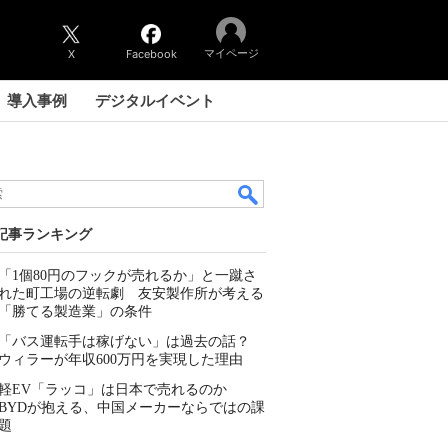
マイページ
X
Facebook
導入事例
デジタルイベント
記事ランキング
「1個80円のフックが売れるか」と一蹴さ
れた町工場の逆転劇 友安製作所が考える
「勝てる製造業」の条件
「バス運転手は稼げない」は過去の話？
ウィラーが年収600万円を実現した理由
軽EV「ラッコ」は日本で売れるのか
BYDが抱える、中国メーカーならではの課
題