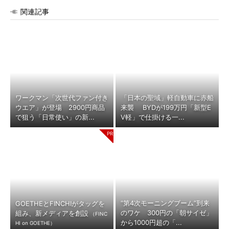
関連記事
ワークマン「次世代ファン付き
「日本の聖域」軽自動車に赤船
ウエア」が登場 2900円商品
来襲 BYDが199万円「新型E
で狙う「日常使い」の新...
V軽」で仕掛ける一...
“第4次モーニングブーム”到来
GOETHEとFINCHIがタッグを
のワケ 300円の「朝サイゼ」
組み、新メディアを創設
（FINC
から1000円超の「...
HI on GOETHE）