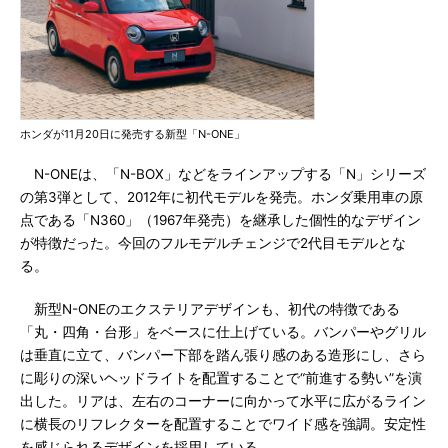
ホンダが11月20日に発売する新型「N-ONE」
N-ONEは、「N-BOX」などをラインアップする「N」シリーズ
の第3弾として、2012年に初代モデルを発売。ホンダ乗用車の原
点である「N360」（1967年発売）を継承した個性的なデザイン
が特徴だった。今回のフルモデルチェンジで2代目モデルとな
る。
新型N-ONEのエクステリアデザインも、初代の特徴である
「丸・四角・台形」をベースに仕上げている。バンパーやグリル
は垂直に立て、バンパー下部を踏ん張り感のある造形にし、さら
に彫りの深いヘッドライトを配置することで“前進する勢い”を演
出した。リアは、左右のコーナーに向かって水平に広がるライン
に横長のリフレクターを配置することでワイド感を強調。安定性
を感じられるデザインを採用している。