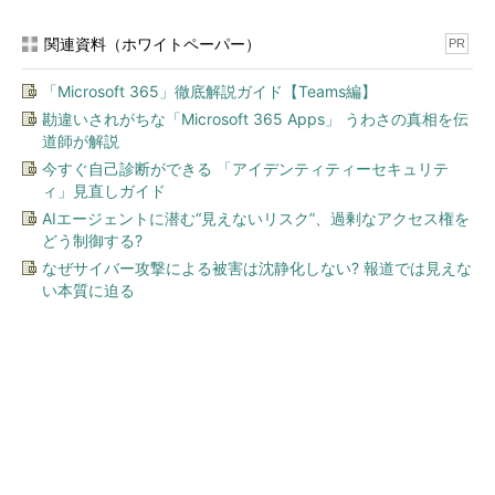
関連資料（ホワイトペーパー）
PR
「Microsoft 365」徹底解説ガイド【Teams編】
勘違いされがちな「Microsoft 365 Apps」 うわさの真相を伝
道師が解説
今すぐ自己診断ができる 「アイデンティティーセキュリテ
ィ」見直しガイド
AIエージェントに潜む“見えないリスク”、過剰なアクセス権を
どう制御する?
なぜサイバー攻撃による被害は沈静化しない? 報道では見えな
い本質に迫る
今、あなたにオススメ