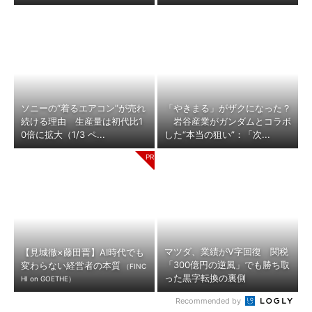
ソニーの“着るエアコン”が売れ
「やきまる」がザクになった？
続ける理由 生産量は初代比1
岩谷産業がガンダムとコラボ
0倍に拡大（1/3 ペ...
した“本当の狙い”：「次...
マツダ、業績がV字回復 関税
【見城徹×藤田晋】AI時代でも
「300億円の逆風」でも勝ち取
変わらない経営者の本質
（FINC
った黒字転換の裏側
HI on GOETHE）
Recommended by