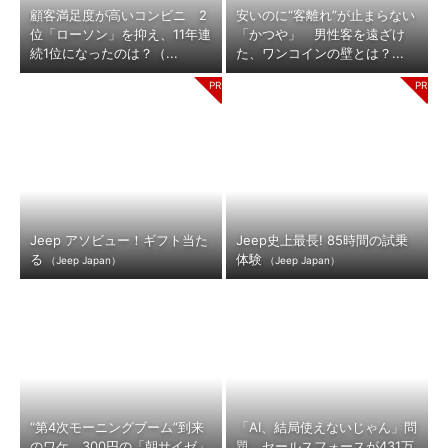
顧客満足度が高いコンビニ 2
安いのに“客離れ”が止まらない
位「ローソン」を抑え、11年連
「かつや」 男性客を遠ざけ
続1位になったのは？（...
た、ワンコインの壁とは？...
Jeep アソビュー！ギフト当た
Jeep史上最長! 85時間の試乗
る
体験
（Jeep Japan）
（Jeep Japan）
“第4次モーニングブーム”到来
「AI、結局使えないじゃん」問
のワケ 300円の「朝サイゼ」
題 セールスフォースが431万