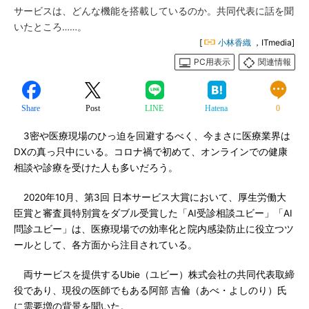
サービスは、どんな機能を搭載しているのか。共同代表に話を聞
いたところ……。
[
小林香織
，ITmedia]
PC用表示
関連情報
Share
Post
LINE
Hatena
0
3密や医療現場のひっ迫を回避するべく、今まさに医療業界は
DXの真っ只中にいる。コロナ禍で初めて、オンラインでの健康
相談や診療を受けた人も多いだろう。
2020年10月、第3回 日本サービス大賞において、厚生労働大
臣賞と審査員特別賞をダブル受賞した「AI受診相談ユビー」「AI
問診ユビー」は、医療現場での効率化と院内感染防止に役立つツ
ールとして、各方面から注目されている。
両サービスを提供するUbie（ユビー）株式会社の共同代表取締
役であり、現役の医師でもある阿部 吉倫（あべ・よしのり）氏
に需要増の背景を聞いた。