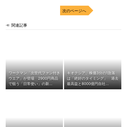
次のページへ
関連記事
ワークマン「次世代ファン付き
キオクシア、株価3分の1急落
ウエア」が登場 2900円商品
は「絶好のタイミング」 過去
で狙う「日常使い」の新...
最高益と8000億円自社...