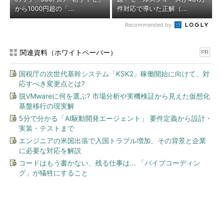
から1000円超の「...
件対応で導いた正解（...
Recommended by
関連資料（ホワイトペーパー）
PR
国税庁の次世代基幹システム「KSK2」稼働開始に向けて、対
応すべき変更点とは?
脱VMwareに何を選ぶ? 市場分析や実機検証から見えた仮想化
基盤移行の現実解
5分で分かる「AI駆動開発エージェント」 要件定義から設計・
実装・テストまで
エンジニアの米国出張で入国トラブル増加、その背景と企業
に必要な対応を解説
コードはもう書かない、残る仕事は... 「バイブコーディン
グ」が犠牲にすること
今、あなたにオススメ