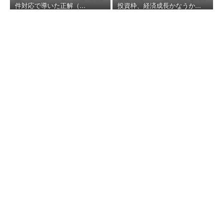
件対応で導いた正解（...
投資枠、経済成長かなうか...
「言葉で伝える力」を育めば、
イヤイヤ期もすっきり！ 「ア
社内データを扱えないAIを卒
ンパンマン ことばずかん...
業 アプリ横断検索で一元化
（セ
ガフェイブ｜HugKum）
（ITmedia エンタープライズ）
顧客満足度が高いコンビニ 2
キオクシア、株価3分の1急落
位「ローソン」を抑え、11年連
は「絶好のタイミング」 過去
続1位になったのは？（...
最高益と8000億円自社...