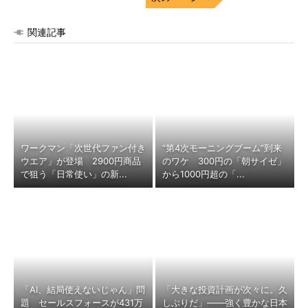
関連記事
ワークマン「次世代ファン付き
“第4次モーニングブーム”到来
ウエア」が登場 2900円商品
のワケ 300円の「朝サイゼ」
で狙う「日常使い」の新...
から1000円超の「...
「AI、結局使えないじゃん」問
「大きな投資計画が次々に。久
題 セールスフォースが431万
しぶりだ」――強く豊かな日本