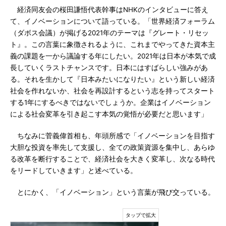
経済同友会の桜田謙悟代表幹事はNHKのインタビューに答え
て、イノベーションについて語っている。「世界経済フォーラム
（ダボス会議）が掲げる2021年のテーマは『グレート・リセッ
ト』。この言葉に象徴されるように、これまでやってきた資本主
義の課題を一から議論する年にしたい。2021年は日本が本気で成
長していくラストチャンスです。日本にはすばらしい強みがあ
る。それを生かして『日本みたいになりたい』という新しい経済
社会を作れないか、社会を再設計するという志を持ってスタート
する1年にするべきではないでしょうか。企業はイノベーション
による社会変革を引き起こす本気の覚悟が必要だと思います」
ちなみに菅義偉首相も、年頭所感で「イノベーションを目指す
大胆な投資を率先して支援し、全ての政策資源を集中し、あらゆ
る改革を断行することで、経済社会を大きく変革し、次なる時代
をリードしていきます」と述べている。
とにかく、「イノベーション」という言葉が飛び交っている。