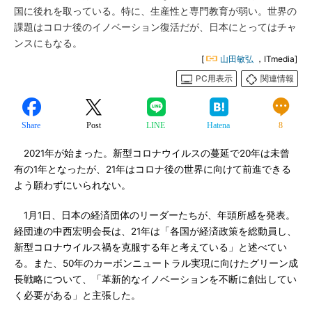
国に後れを取っている。特に、生産性と専門教育が弱い。世界の
課題はコロナ後のイノベーション復活だが、日本にとってはチャ
ンスにもなる。
[
山田敏弘
，ITmedia]
PC用表示
関連情報
Share
Post
LINE
Hatena
8
2021年が始まった。新型コロナウイルスの蔓延で20年は未曾
有の1年となったが、21年はコロナ後の世界に向けて前進できる
よう願わずにいられない。
1月1日、日本の経済団体のリーダーたちが、年頭所感を発表。
経団連の中西宏明会長は、21年は「各国が経済政策を総動員し、
新型コロナウイルス禍を克服する年と考えている」と述べてい
る。また、50年のカーボンニュートラル実現に向けたグリーン成
長戦略について、「革新的なイノベーションを不断に創出してい
く必要がある」と主張した。