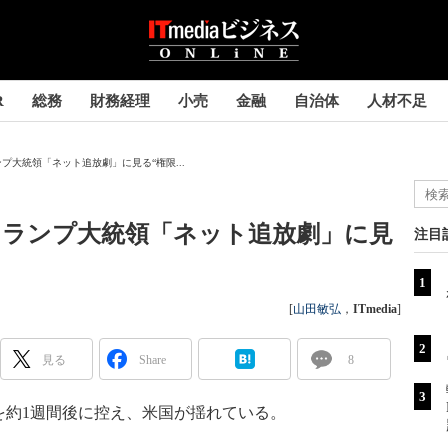
R
総務
財務経理
小売
金融
自治体
人材不足
プ大統領「ネット追放劇」に見る“権限...
トランプ大統領「ネット追放劇」に見
注目
[
山田敏弘
，
ITmedia
]
見る
Share
8
約1週間後に控え、米国が揺れている。