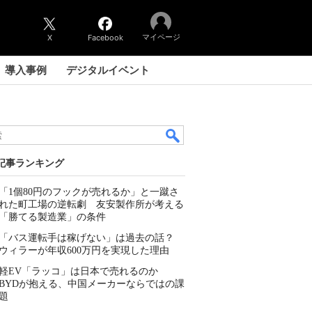
マイページ
X
Facebook
導入事例
デジタルイベント
記事ランキング
「1個80円のフックが売れるか」と一蹴さ
れた町工場の逆転劇 友安製作所が考える
「勝てる製造業」の条件
「バス運転手は稼げない」は過去の話？
ウィラーが年収600万円を実現した理由
軽EV「ラッコ」は日本で売れるのか
BYDが抱える、中国メーカーならではの課
題