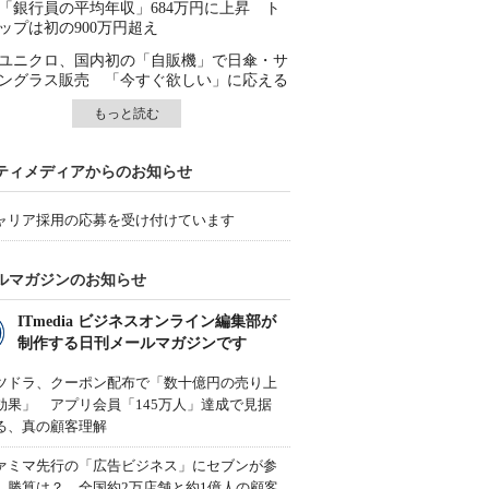
「銀行員の平均年収」684万円に上昇 ト
ップは初の900万円超え
ユニクロ、国内初の「自販機」で日傘・サ
ングラス販売 「今すぐ欲しい」に応える
もっと読む
ティメディアからのお知らせ
ャリア採用の応募を受け付けています
ルマガジンのお知らせ
ITmedia ビジネスオンライン編集部が
制作する日刊メールマガジンです
ツドラ、クーポン配布で「数十億円の売り上
効果」 アプリ会員「145万人」達成で見据
る、真の顧客理解
ァミマ先行の「広告ビジネス」にセブンが参
、勝算は？ 全国約2万店舗と約1億人の顧客