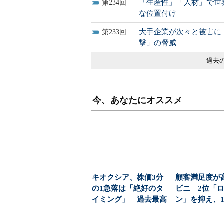
「生産性」「人材」で世
234
な位置付け
大手企業が次々と被害に
233
撃」の脅威
過去の
今、あなたにオススメ
キオクシア、株価3分
顧客満足度が
の1急落は「絶好のタ
ビニ 2位「
イミング」 過去最高
ン」を抑え、1
益と8000億円自社...
1位になったのは