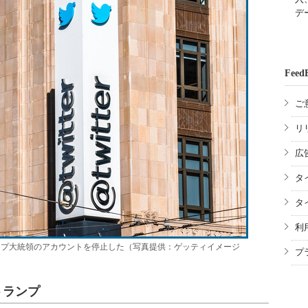
デ
Feed
ご
リ
広
タ
タ
利
がトランプ大統領のアカウントを停止した（写真提供：ゲッティイメージ
プ
トランプ