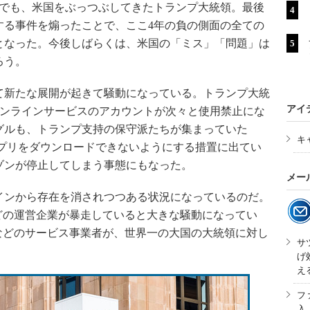
でも、米国をぶっつぶしてきたトランプ大統領。最後
する事件を煽ったことで、ここ4年の負の側面の全ての
となった。今後しばらくは、米国の「ミス」「問題」は
ろう。
新たな展開が起きて騒動になっている。トランプ大統
アイ
のSNSやオンラインサービスのアカウントが次々と使用禁止にな
グルも、トランプ支持の保守派たちが集まっていた
キ
いうアプリをダウンロードできないようにする措置に出てい
ゾンが停止してしまう事態にもなった。
メー
ンから存在を消されつつある状況になっているのだ。
どの運営企業が暴走していると大きな騒動になってい
などのサービス事業者が、世界一の大国の大統領に対し
サ
。
げ
え
フ
入