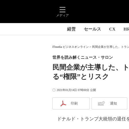
メディア
経営
セールス
CX
H
ITmedia ビジネスオンライン
民間企業が主導した、トラン
世界を読み解くニュース・サロン
民間企業が主導した、
る“権限”とリスク
2021年01月14日 07時00分 公開
印刷
通知
ドナルド・トランプ大統領の退任を