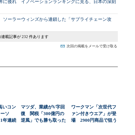
界に後れ イノベーションランキングに見る、日本の深刻
 ソーラーウィンズから連鎖した「サプライチェーン攻
連載記事が 232 件あります
次回の掲載をメールで受け取る
高いコン
マツダ、業績がV字回
ワークマン「次世代フ
ローソ
復 関税「300億円の
ァン付きウエア」が登
1年連続
逆風」でも勝ち取った
場 2900円商品で狙う
？（...
黒字転換の裏側
「日常使い」の新...