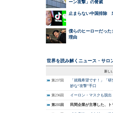
ーン攻撃」の脅威
止まらない中国排除 
僕らのヒーローだった
理由
世界を読み解くニュース・サロン
新しい
「就職希望です！」「研
237
妙な“攻撃”手口
イーロン・マスクも脱出
236
民間企業が主導した、ト
235