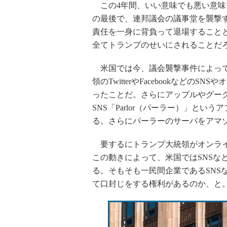
この4年間、いい意味でも悪い意味
の最後で、連邦議会の議事堂を襲撃
責任を一身に背負って退場すること
全てトランプのせいにされることだ
米国では今、議会襲撃事件によって
領のTwitterやFacebookなど
ったことだ。さらにアップルやグー
SNS「Parlor（パーラー）」と
る。さらにパーラーのサーバをアマ
要するにトランプ大統領がオンライ
この動きによって、米国ではSNSな
る。そもそも一民間企業であるSNS
て口封じをする権利があるのか、と