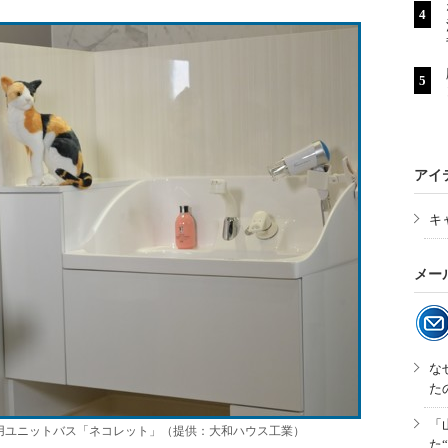
アイ
キ
メー
な
た
「
用ユニットバス「ネコレット」（提供：大和ハウス工業）
た