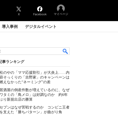
マイページ
X
Facebook
導入事例
デジタルイベント
記事ランキング
松のやの「ママ応援割引」が大炎上……内
容そっくりの「吉野家」のキャンペーンは
燃えなかった“ネーミング”の差
居酒屋の倒産件数が増えているのに、なぜ
ワタミの「鳥メロ」は好調なのか 約6年
ぶり新規出店の勝算
セブンはなぜ苦戦するのか コンビニ王者
を支えた「勝ちパターン」が曲がり角