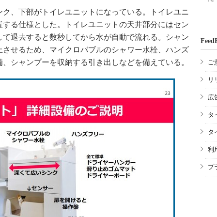
ク、下部がトイレユニットになっている。トイレユニ
置する仕様とした。トイレユニットの天井部分にはセン
して退去すると数秒してから水が自動で流れる。シャン
Feed
上させるため、マイクロバブルのシャワー水栓、ハンズ
備、シャンプーを収納する引き出しなどを備えている。
ご
リ
広
タ
タ
利
プ