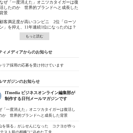
なぜ「一度消えた」オニツカタイガーは復
活したのか 世界的ブランドへと成長した
背景
顧客満足度が高いコンビニ 2位「ローソ
ン」を抑え、11年連続1位になったのは？
もっと読む
ティメディアからのお知らせ
ャリア採用の応募を受け付けています
ルマガジンのお知らせ
ITmedia ビジネスオンライン編集部が
制作する日刊メールマガジンです
ぜ「一度消えた」オニツカタイガーは復活し
のか 世界的ブランドへと成長した背景
山を張る」がふせんになった コクヨが作っ
“テスト前の相棒”に込めた工夫