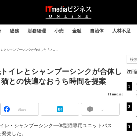
R
総務
財務経理
小売
金融
自治体
人材不足
レとシャンプーシンクが合体した「ネコ...
洗トイレとシャンプーシンクが合体し
注目
 猫との快適なおうち時間を提案
[
ITmedia
]
Share
5
トイレ・シャンプーシンク一体型猫専用ユニットバス
）を発売した。