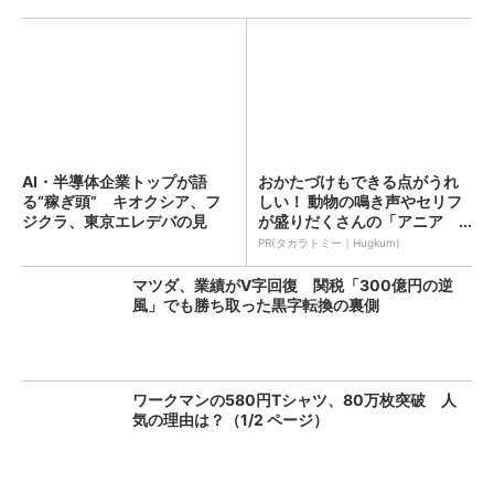
AI・半導体企業トップが語
おかたづけもできる点がうれ
る“稼ぎ頭” キオクシア、フ
しい！ 動物の鳴き声やセリフ
ジクラ、東京エレデバの見
が盛りだくさんの「アニア ...
解...
PR(タカラトミー｜Hugkum)
マツダ、業績がV字回復 関税「300億円の逆
風」でも勝ち取った黒字転換の裏側
ワークマンの580円Tシャツ、80万枚突破 人
気の理由は？（1/2 ページ）