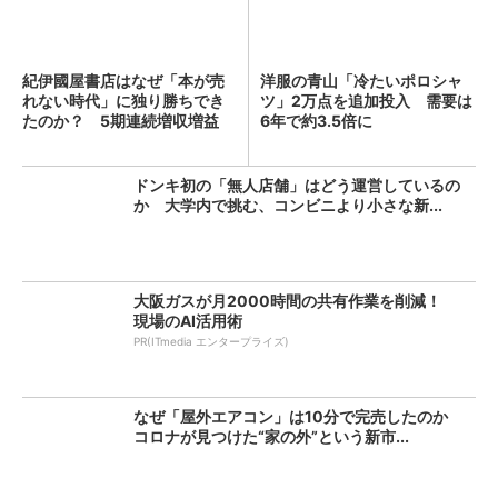
紀伊國屋書店はなぜ「本が売
洋服の青山「冷たいポロシャ
れない時代」に独り勝ちでき
ツ」2万点を追加投入 需要は
たのか？ 5期連続増収増益
6年で約3.5倍に
を...
ドンキ初の「無人店舗」はどう運営しているの
か 大学内で挑む、コンビニより小さな新...
大阪ガスが月2000時間の共有作業を削減！
現場のAI活用術
PR(ITmedia エンタープライズ)
なぜ「屋外エアコン」は10分で完売したのか
コロナが見つけた“家の外”という新市...