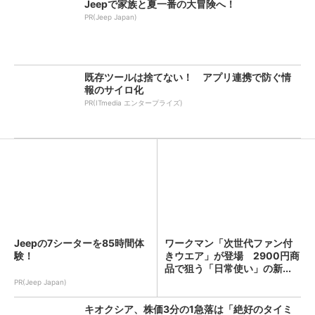
Jeepで家族と夏一番の大冒険へ！
PR(Jeep Japan)
既存ツールは捨てない！ アプリ連携で防ぐ情
報のサイロ化
PR(ITmedia エンタープライズ)
Jeepの7シーターを85時間体
ワークマン「次世代ファン付
験！
きウエア」が登場 2900円商
品で狙う「日常使い」の新...
PR(Jeep Japan)
キオクシア、株価3分の1急落は「絶好のタイミ