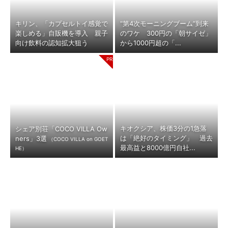
キリン、「カプセルトイ感覚で
“第4次モーニングブーム”到来
楽しめる」自販機を導入 親子
のワケ 300円の「朝サイゼ」
向け飲料の認知拡大狙う
から1000円超の「...
キオクシア、株価3分の1急落
シェア別荘「COCO VILLA Ow
は「絶好のタイミング」 過去
ners」3選
（COCO VILLA on GOET
最高益と8000億円自社...
HE）