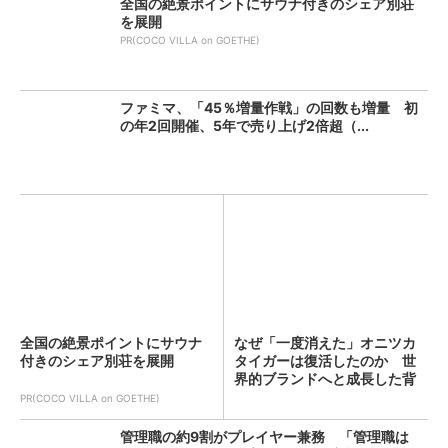
全国の絶景ポイントにサウナ付きのシェア別荘
を展開
PR(COCO VILLA on GOETHE)
ファミマ、「45％増量作戦」の回数も増量 初
の年2回開催、5年で売り上げ2倍超（...
全国の絶景ポイントにサウナ
なぜ「一度消えた」オニツカ
付きのシェア別荘を展開
タイガーは復活したのか 世
界的ブランドへと成長した背
景...
PR(COCO VILLA on GOETHE)
管理職の約9割がプレイヤー兼務 「管理職は