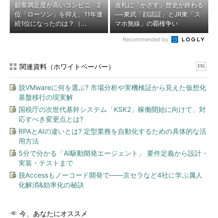
顧客満足度が高いコンビニ 2
改札に「かざす」歴史が終わる
位「ローソン」を抑え、11年連
──東武「顔認証」とJR東「ス
続1位になったのは？（...
マホ無線」の覇権争い
Recommended by
関連資料（ホワイトペーパー）
PR
脱VMwareに何を選ぶ? 市場分析や実機検証から見えた仮想化
基盤移行の現実解
国税庁の次世代基幹システム「KSK2」稼働開始に向けて、対
応すべき変更点とは?
RPAとAIの違いとは? 定型業務を自動化するための具体的な活
用方法
5分で分かる「AI駆動開発エージェント」 要件定義から設計・
実装・テストまで
脱Accessもノーコード開発で――京セラなど4社に学ぶ属人
化解消&効率化の秘訣
今、あなたにオススメ