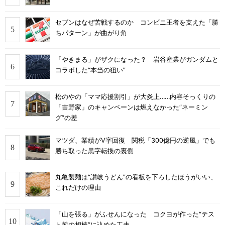
セブンはなぜ苦戦するのか コンビニ王者を支えた「勝
ちパターン」が曲がり角
「やきまる」がザクになった？ 岩谷産業がガンダムと
コラボした“本当の狙い”
松のやの「ママ応援割引」が大炎上……内容そっくりの
「吉野家」のキャンペーンは燃えなかった“ネーミン
グ”の差
マツダ、業績がV字回復 関税「300億円の逆風」でも
勝ち取った黒字転換の裏側
丸亀製麺は“讃岐うどん”の看板を下ろしたほうがいい、
これだけの理由
「山を張る」がふせんになった コクヨが作った“テス
ト前の相棒”に込めた工夫