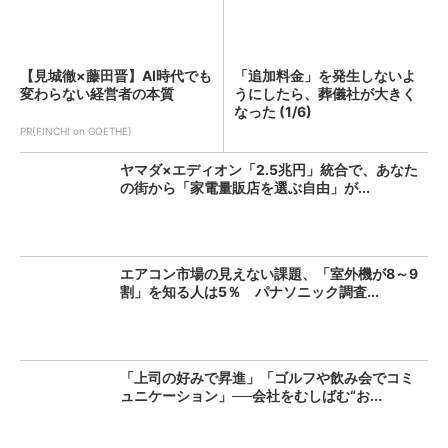
【見城徹×藤田晋】AI時代でも
「追加料金」を発生しないよ
変わらない経営者の本質
うにしたら、葬儀社が大きく
なった (1/6)
PR(FINCHI on GOETHE)
ヤマダ×エディオン「2.5兆円」統合で、あなた
の街から「家電量販店を選ぶ自由」が...
エアコン市場の見えない課題、「室外機が8～9
割」を知る人は5％ パナソニック調査...
「上司の好みで昇進」「ゴルフや飲み会でコミ
ュニケーション」──会社をむしばむ“お...