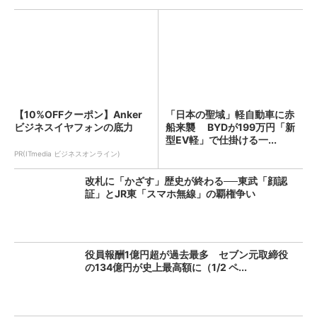
【10%OFFクーポン】Anker
「日本の聖域」軽自動車に赤
ビジネスイヤフォンの底力
船来襲 BYDが199万円「新
型EV軽」で仕掛ける一...
PR(ITmedia ビジネスオンライン)
改札に「かざす」歴史が終わる──東武「顔認
証」とJR東「スマホ無線」の覇権争い
役員報酬1億円超が過去最多 セブン元取締役
の134億円が史上最高額に（1/2 ペ...