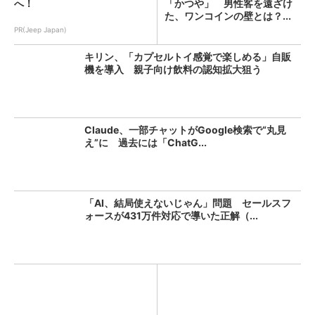
へ！
「かつや」 男性客を遠ざけ
た、ワンコインの壁とは？...
PR(Jeep Japan)
キリン、「カプセルトイ感覚で楽しめる」自販
機を導入 親子向け飲料の認知拡大狙う
Claude、一部チャットがGoogle検索で“丸見
え”に 過去には「ChatG...
「AI、結局使えないじゃん」問題 セールスフ
ォースが431万件対応で導いた正解（...