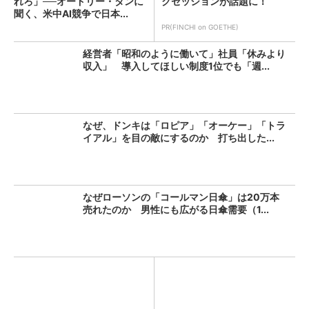
れろ」──オードリー・タンに
クセッションが話題に！
聞く、米中AI競争で日本...
PR(FINCHI on GOETHE)
経営者「昭和のように働いて」社員「休みより
収入」 導入してほしい制度1位でも「週...
なぜ、ドンキは「ロピア」「オーケー」「トラ
イアル」を目の敵にするのか 打ち出した...
なぜローソンの「コールマン日傘」は20万本
売れたのか 男性にも広がる日傘需要（1...