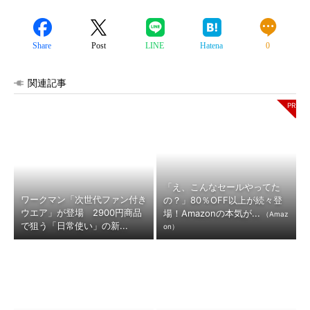
Share
Post
LINE
Hatena
0
関連記事
「え、こんなセールやってた
ワークマン「次世代ファン付き
の？」80％OFF以上が続々登
ウエア」が登場 2900円商品
場！Amazonの本気が...
（Amaz
で狙う「日常使い」の新...
on）