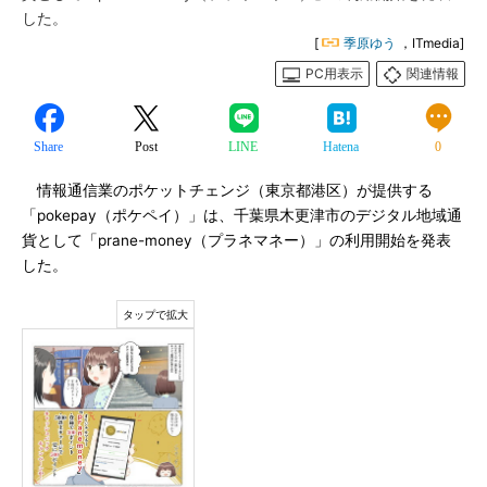
した。
[
季原ゆう
，ITmedia]
PC用表示
関連情報
Share
Post
LINE
Hatena
0
情報通信業のポケットチェンジ（東京都港区）が提供する
「pokepay（ポケペイ）」は、千葉県木更津市のデジタル地域通
貨として「prane-money（プラネマネー）」の利用開始を発表
した。