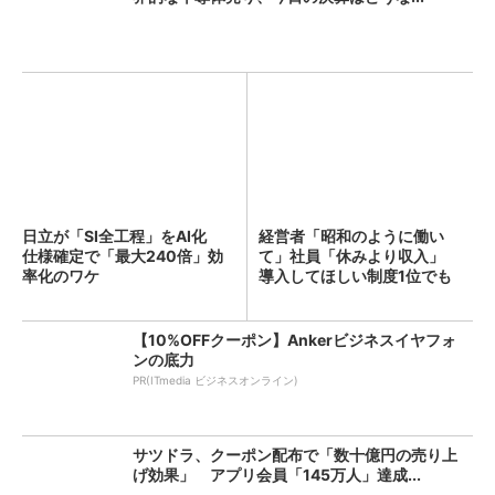
日立が「SI全工程」をAI化
経営者「昭和のように働い
仕様確定で「最大240倍」効
て」社員「休みより収入」
率化のワケ
導入してほしい制度1位でも
「週...
【10%OFFクーポン】Ankerビジネスイヤフォ
ンの底力
PR(ITmedia ビジネスオンライン)
サツドラ、クーポン配布で「数十億円の売り上
げ効果」 アプリ会員「145万人」達成...