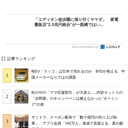
「エディオン徒歩圏に張り付くヤマダ」 家電
量販店“2.5兆円統合”が一筋縄ではい...
Recommended by
記事ランキング
軽EV「ラッコ」は日本で売れるのか BYDが抱える、中
国メーカーならではの課題
松のやの「ママ応援割引」が大炎上……内容そっくりの
「吉野家」のキャンペーンは燃えなかった“ネーミン
グ”の差
サツドラ、クーポン配布で「数十億円の売り上げ効
果」 アプリ会員「145万人」達成で見据える、真の顧