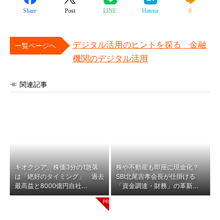
Share
Post
LINE
Hatena
0
デジタル活用のヒントを探る 金融
一覧ページへ
機関のデジタル活用
関連記事
キオクシア、株価3分の1急落
株や不動産も即座に現金化？
は「絶好のタイミング」 過去
SBI北尾吉孝会長が仕掛ける
最高益と8000億円自社...
「資金調達・財務」の革新...