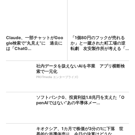
Claude、一部チャットがGoo
「1個80円のフックが売れる
gle検索で“丸見え”に 過去に
か」と一蹴された町工場の逆
は「ChatG...
転劇 友安製作所が考える「...
社内データを扱えないAIを卒業 アプリ横断検
索で一元化
PR(ITmedia エンタープライズ)
ソフトバンクG、投資利益1.8兆円を支えた「O
penAIではない“あの半導体メー...
キオクシア、1カ月で株価が3分の1に下落 世
界的な半導体売り、今日の決算はどうな...