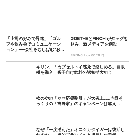
「上司の好みで昇進」「ゴル
GOETHEとFINCHIがタッグを
フや飲み会でコミュニケーシ
組み、新メディアを創設
ョン」──会社をむしばむ“お...
PR(FINCHI on GOETHE)
キリン、「カプセルトイ感覚で楽しめる」自販
機を導入 親子向け飲料の認知拡大狙う
松のやの「ママ応援割引」が大炎上……内容そ
っくりの「吉野家」のキャンペーンは燃え...
なぜ「一度消えた」オニツカタイガーは復活し
たのか 世界的ブランドへと成長した背景...