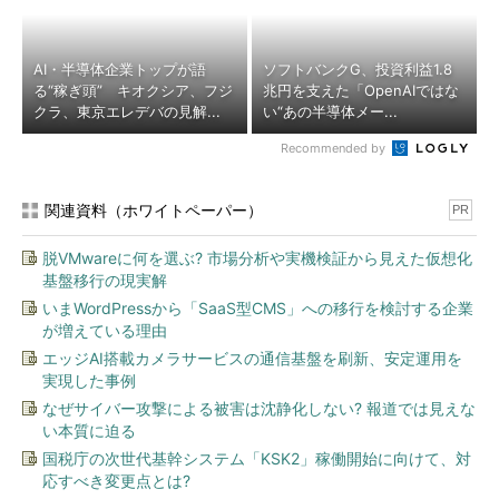
AI・半導体企業トップが語
ソフトバンクG、投資利益1.8
る“稼ぎ頭” キオクシア、フジ
兆円を支えた「OpenAIではな
クラ、東京エレデバの見解...
い“あの半導体メー...
Recommended by
関連資料（ホワイトペーパー）
PR
脱VMwareに何を選ぶ? 市場分析や実機検証から見えた仮想化
基盤移行の現実解
いまWordPressから「SaaS型CMS」への移行を検討する企業
が増えている理由
エッジAI搭載カメラサービスの通信基盤を刷新、安定運用を
実現した事例
なぜサイバー攻撃による被害は沈静化しない? 報道では見えな
い本質に迫る
国税庁の次世代基幹システム「KSK2」稼働開始に向けて、対
応すべき変更点とは?