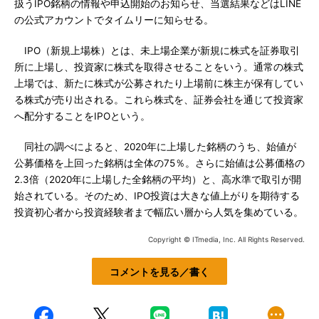
扱うIPO銘柄の情報や申込開始のお知らせ、当選結果などはLINE
の公式アカウントでタイムリーに知らせる。
IPO（新規上場株）とは、未上場企業が新規に株式を証券取引
所に上場し、投資家に株式を取得させることをいう。通常の株式
上場では、新たに株式が公募されたり上場前に株主が保有してい
る株式が売り出される。これら株式を、証券会社を通じて投資家
へ配分することをIPOという。
同社の調べによると、2020年に上場した銘柄のうち、始値が
公募価格を上回った銘柄は全体の75％。さらに始値は公募価格の
2.3倍（2020年に上場した全銘柄の平均）と、高水準で取引が開
始されている。そのため、IPO投資は大きな値上がりを期待する
投資初心者から投資経験者まで幅広い層から人気を集めている。
Copyright © ITmedia, Inc. All Rights Reserved.
コメントを見る／書く