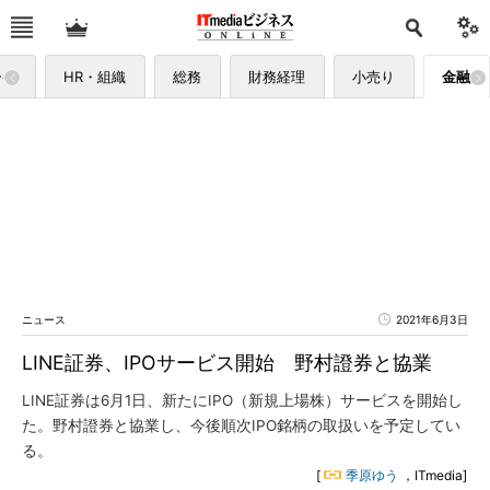
ーケ
HR・組織
総務
財務経理
小売り
金融
ニュース
2021年6月3日
LINE証券、IPOサービス開始 野村證券と協業
LINE証券は6月1日、新たにIPO（新規上場株）サービスを開始し
た。野村證券と協業し、今後順次IPO銘柄の取扱いを予定してい
る。
[
季原ゆう
，ITmedia]