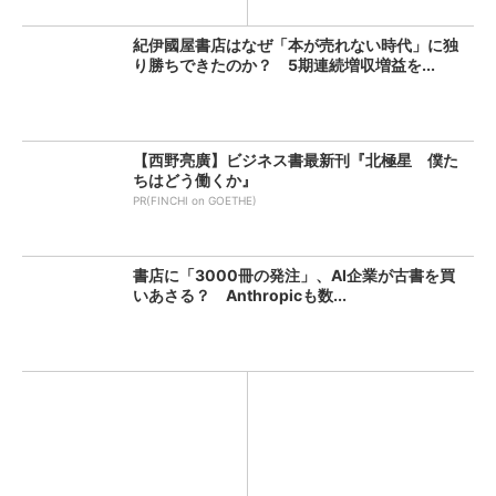
査...
新...
紀伊國屋書店はなぜ「本が売れない時代」に独
り勝ちできたのか？ 5期連続増収増益を...
【西野亮廣】ビジネス書最新刊『北極星 僕た
ちはどう働くか』
PR(FINCHI on GOETHE)
書店に「3000冊の発注」、AI企業が古書を買
いあさる？ Anthropicも数...