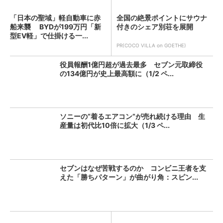
「日本の聖域」軽自動車に赤
全国の絶景ポイントにサウナ
船来襲 BYDが199万円「新
付きのシェア別荘を展開
型EV軽」で仕掛ける一...
PR(COCO VILLA on GOETHE)
役員報酬1億円超が過去最多 セブン元取締役
の134億円が史上最高額に（1/2 ペ...
ソニーの“着るエアコン”が売れ続ける理由 生
産量は初代比10倍に拡大（1/3 ペ...
セブンはなぜ苦戦するのか コンビニ王者を支
えた「勝ちパターン」が曲がり角：スピン...