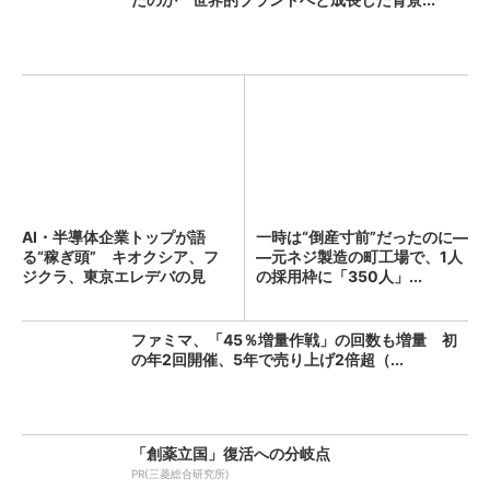
AI・半導体企業トップが語
一時は“倒産寸前”だったのに―
る“稼ぎ頭” キオクシア、フ
―元ネジ製造の町工場で、1人
ジクラ、東京エレデバの見
の採用枠に「350人」...
解...
ファミマ、「45％増量作戦」の回数も増量 初
の年2回開催、5年で売り上げ2倍超（...
「創薬立国」復活への分岐点
PR(三菱総合研究所)