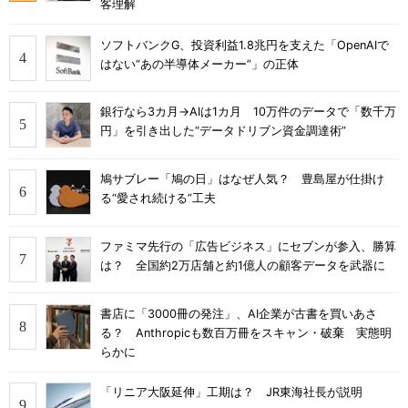
客理解
ソフトバンクG、投資利益1.8兆円を支えた「OpenAIで
はない“あの半導体メーカー”」の正体
銀行なら3カ月→AIは1カ月 10万件のデータで「数千万
円」を引き出した“データドリブン資金調達術”
鳩サブレー「鳩の日」はなぜ人気？ 豊島屋が仕掛け
る“愛され続ける”工夫
ファミマ先行の「広告ビジネス」にセブンが参入、勝算
は？ 全国約2万店舗と約1億人の顧客データを武器に
書店に「3000冊の発注」、AI企業が古書を買いあさ
る？ Anthropicも数百万冊をスキャン・破棄 実態明
らかに
「リニア大阪延伸」工期は？ JR東海社長が説明