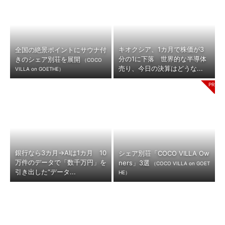
キオクシア、1カ月で株価が3
全国の絶景ポイントにサウナ付
分の1に下落 世界的な半導体
きのシェア別荘を展開
（COCO
売り、今日の決算はどうな...
VILLA on GOETHE）
銀行なら3カ月→AIは1カ月 10
シェア別荘「COCO VILLA Ow
万件のデータで「数千万円」を
ners」3選
（COCO VILLA on GOET
引き出した“データ...
HE）