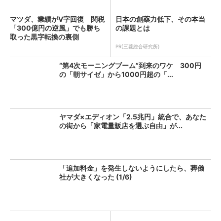
マツダ、業績がV字回復 関税
日本の創薬力低下、その本当
「300億円の逆風」でも勝ち
の課題とは
取った黒字転換の裏側
PR(三菱総合研究所)
“第4次モーニングブーム”到来のワケ 300円
の「朝サイゼ」から1000円超の「...
ヤマダ×エディオン「2.5兆円」統合で、あなた
の街から「家電量販店を選ぶ自由」が...
「追加料金」を発生しないようにしたら、葬儀
社が大きくなった (1/6)