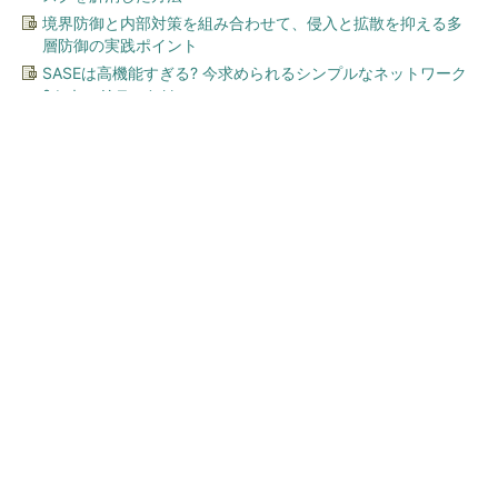
境界防御と内部対策を組み合わせて、侵入と拡散を抑える多
層防御の実践ポイント
SASEは高機能すぎる? 今求められるシンプルなネットワーク
&セキュリティとは
今、あなたにオススメ
ワークマン「次世代ファン付
きウエア」が登場 2900円商
品で狙う「日常使い」の新...
顧客満足度が高いコンビニ 2位「ローソン」
を抑え、11年連続1位になったのは？（...