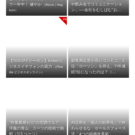
や飲み会でコミュニケーショ
で一年中！ 健やか
（iNova｜Hug
ン」──会社をむしばむ“お...
kum）
顧客満足度が高いコンビニ 2
【10%OFFクーポン】Ankerビ
位「ローソン」を抑え、11年連
ジネスイヤフォンの底力
（ITme
続1位になったのは？（...
dia ビジネスオンライン）
“作業着感ゼロ”の空調ウエア
AI活用を「個人の効率化」で終
洋服の青山、スーツの技術で挑
わらせるな セールスフォース
戦（1/3 ページ）
流「4つの組織改革術」...