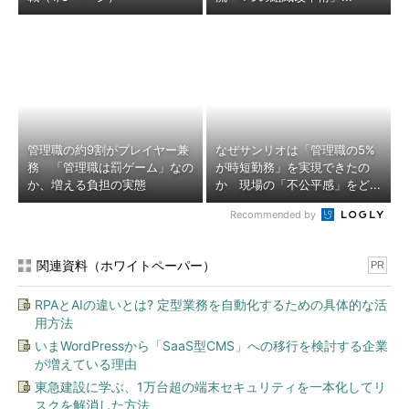
管理職の約9割がプレイヤー兼
なぜサンリオは「管理職の5%
務 「管理職は罰ゲーム」なの
が時短勤務」を実現できたの
か、増える負担の実態
か 現場の「不公平感」をど...
Recommended by
関連資料（ホワイトペーパー）
PR
RPAとAIの違いとは? 定型業務を自動化するための具体的な活
用方法
いまWordPressから「SaaS型CMS」への移行を検討する企業
が増えている理由
東急建設に学ぶ、1万台超の端末セキュリティを一本化してリ
スクを解消した方法