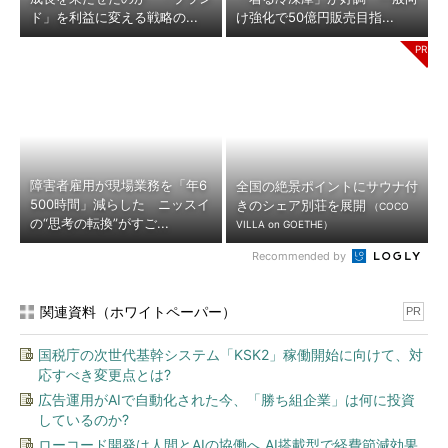
ド」を利益に変える戦略の...
け強化で50億円販売目指...
障害者雇用が現場業務を「年6
全国の絶景ポイントにサウナ付
500時間」減らした ニッスイ
きのシェア別荘を展開
（COCO
の“思考の転換”がすご...
VILLA on GOETHE）
Recommended by
関連資料（ホワイトペーパー）
PR
国税庁の次世代基幹システム「KSK2」稼働開始に向けて、対
応すべき変更点とは?
広告運用がAIで自動化された今、「勝ち組企業」は何に投資
しているのか?
ローコード開発は人間とAIの協働へ AI搭載型で経費節減効果