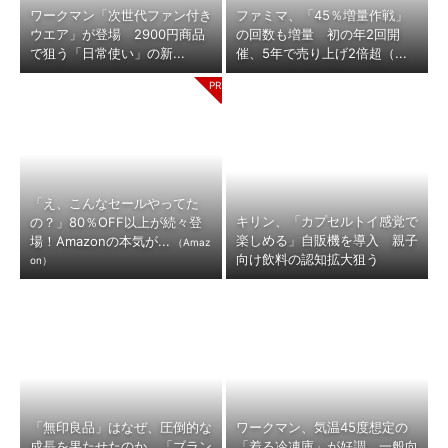
ワークマン「次世代ファン付き
ファミマ、「45％増量作戦」
ウエア」が登場 2900円商品
の回数も増量 初の年2回開
で狙う「日常使い」の新...
催、5年で売り上げ2倍超（...
「え、こんなセールやってた
キリン、「カプセルトイ感覚で
の？」80％OFF以上が続々登
楽しめる」自販機を導入 親子
場！Amazonの本気が...
（Amaz
向け飲料の認知拡大狙う
on）
「無印良品」はなぜ、圧倒的な
ワークマン、気温45度想定の
成長を果たせたのか 「ブラン
「着る冷凍庫」が好調 一般向