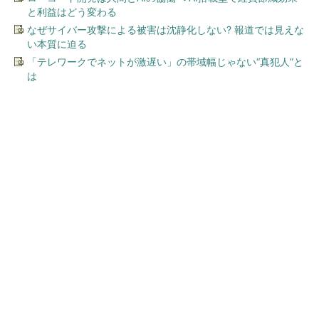
と利益はどう変わる
なぜサイバー攻撃による被害は沈静化しない? 報道では見えな
い本質に迫る
「テレワークでネットが激遅い」の帯域幅じゃない“真犯人”と
は
今、あなたにオススメ
Jeep アソビュー！ギフト当た
る
PR(Jeep Japan)
ワークマン「次世代ファン付きウエア」が登
場 2900円商品で狙う「日常使い」の新...