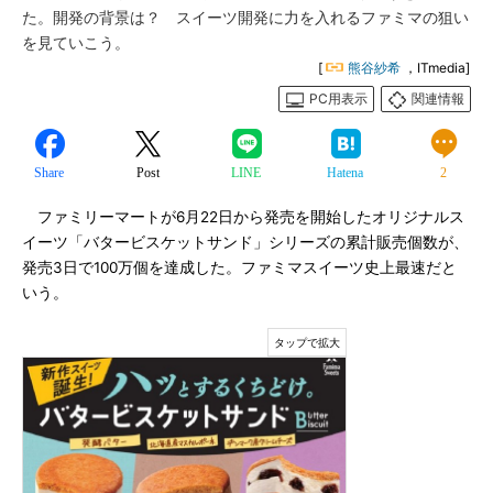
た。開発の背景は？ スイーツ開発に力を入れるファミマの狙い
を見ていこう。
[
熊谷紗希
，ITmedia]
PC用表示
関連情報
Share
Post
LINE
Hatena
2
ファミリーマートが6月22日から発売を開始したオリジナルス
イーツ「バタービスケットサンド」シリーズの累計販売個数が、
発売3日で100万個を達成した。ファミマスイーツ史上最速だと
いう。