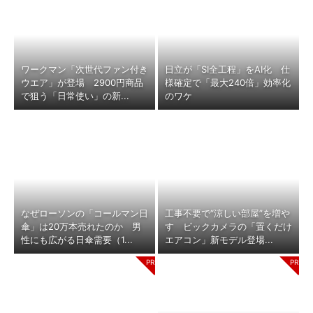
ワークマン「次世代ファン付き
日立が「SI全工程」をAI化 仕
ウエア」が登場 2900円商品
様確定で「最大240倍」効率化
で狙う「日常使い」の新...
のワケ
なぜローソンの「コールマン日
工事不要で“涼しい部屋”を増や
傘」は20万本売れたのか 男
す ビックカメラの「置くだけ
性にも広がる日傘需要（1...
エアコン」新モデル登場...