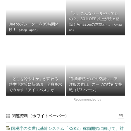
「え、こんなセールやってた
の？」80％OFF以上が続々登
Jeepの7シーターを85時間体
場！Amazonの本気が...
（Amaz
験！
（Jeep Japan）
on）
「どこを冷やすか」が変わる
“作業着感ゼロ”の空調ウエア
熱中症対策に新発想 全身を水
洋服の青山、スーツの技術で挑
で冷やす「アイスバス」が...
戦（1/3 ページ）
Recommended by
関連資料（ホワイトペーパー）
PR
国税庁の次世代基幹システム「KSK2」稼働開始に向けて、対