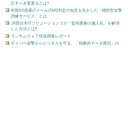
応すべき変更点とは?
年間50億通のメール/SMS判定の知見を生かした「標的型攻撃
訓練サービス」とは
JR西日本ITソリューションズが「監視業務の属人化」を解消
した方法とは?
ランサムウェア現状調査レポート
サイバー攻撃からビジネスを守る、「戦略的データ復旧」の
方法
今、あなたにオススメ
Jeep 抽選で3万円分ギフト当
たる
PR(Jeep Japan)