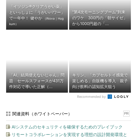
「イソジン®クリアうがい薬」
“第4次モーニングブーム”到来
といっしょに「うがいパワー」
のワケ 300円の「朝サイゼ」
で一年中！ 健やか
（iNova｜Hug
から1000円超の「...
kum）
「AI、結局使えないじゃん」問
キリン、「カプセルトイ感覚で
題 セールスフォースが431万
楽しめる」自販機を導入 親子
件対応で導いた正解（...
向け飲料の認知拡大狙う
Recommended by
関連資料（ホワイトペーパー）
PR
AIシステムのセキュリティを確保するためのプレイブック
リモートコラボレーションを実現する理想の設計開発環境と