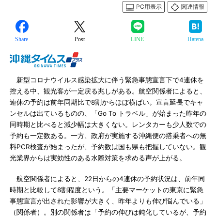
PC用表示
関連情報
Share
Post
LINE
Hatena
新型コロナウイルス感染拡大に伴う緊急事態宣言下で4連休を
控える中、観光客が一定戻る兆しがある。航空関係者によると、
連休の予約は前年同期比で8割からほぼ横ばい。宣言延長でキャ
ンセルは出ているものの、「Go To トラベル」が始まった昨年の
同時期と比べると減少幅は大きくない。レンタカーも少人数での
予約も一定数ある。一方、政府が実施する沖縄便の搭乗者への無
料PCR検査が始まったが、予約数は国も県も把握していない。観
光業界からは実効性のある水際対策を求める声が上がる。
航空関係者によると、22日からの4連休の予約状況は、前年同
時期と比較して8割程度という。「主要マーケットの東京に緊急
事態宣言が出された影響が大きく、昨年よりも伸び悩んでいる」
（関係者）。別の関係者は「予約の伸びは鈍化しているが、予約