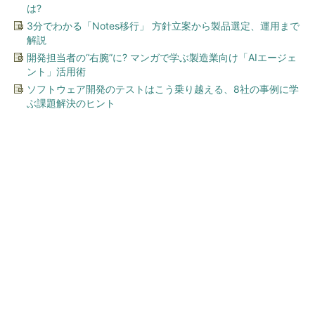
は?
3分でわかる「Notes移行」 方針立案から製品選定、運用まで
解説
開発担当者の“右腕”に? マンガで学ぶ製造業向け「AIエージェ
ント」活用術
ソフトウェア開発のテストはこう乗り越える、8社の事例に学
ぶ課題解決のヒント
今、あなたにオススメ
「イソジン®クリアうがい薬」
といっしょに「うがいパワ
ー」で一年中！ 健やか
PR(iNova｜Hugkum)