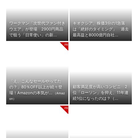
ワークマン「次世代ファン付き
キオクシア、株価3分の1急落
ウエア」が登場 2900円商品
は「絶好のタイミング」 過去
で狙う「日常使い」の新...
最高益と8000億円自社...
「え、こんなセールやってた
顧客満足度が高いコンビニ 2
の？」80％OFF以上が続々登
位「ローソン」を抑え、11年連
場！Amazonの本気が...
（Amaz
続1位になったのは？（...
on）