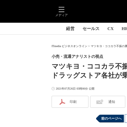
メディア
経営
セールス
CX
H
ITmedia ビジネスオンライン
マツキヨ・ココカラ不振の裏
小売・流通アナリストの視点
マツキヨ・ココカラ不
ドラッグストア各社が
2021年07月26日 05時00分 公開
印刷
通知
前のページへ