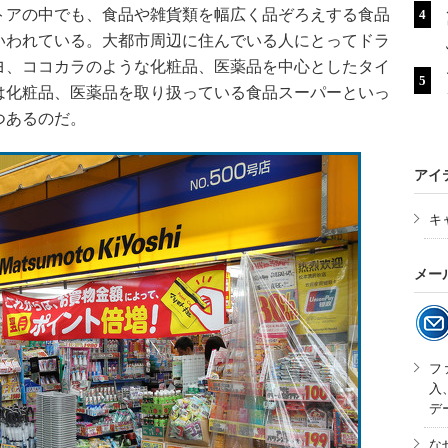
アの中でも、食品や雑貨類を幅広く品ぞろえする食品
いわれている。大都市周辺に住んでいる人にとってドラ
ヨ、ココカラのような化粧品、医薬品を中心としたタイ
は化粧品、医薬品を取り扱っている食品スーパーといっ
つあるのだ。
アイ
キ
メー
フ
入
デ
な