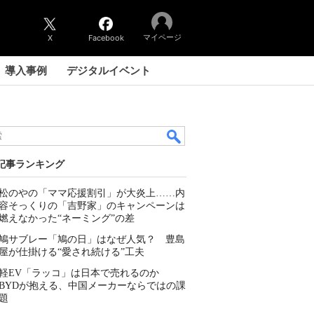
マイページ
X
Facebook
導入事例
デジタルイベント
記事ランキング
松のやの「ママ応援割引」が大炎上……内
容そっくりの「吉野家」のキャンペーンは
燃えなかった“ネーミング”の差
鳩サブレー「鳩の日」はなぜ人気？ 豊島
屋が仕掛ける“愛され続ける”工夫
軽EV「ラッコ」は日本で売れるのか
BYDが抱える、中国メーカーならではの課
題