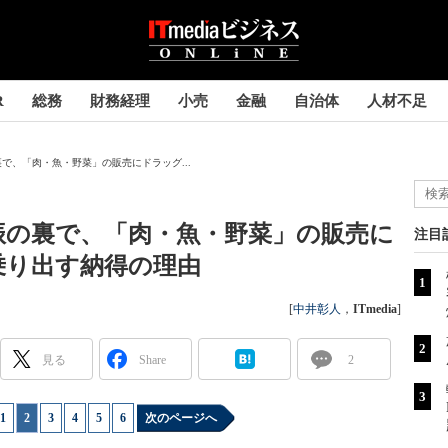
R
総務
財務経理
小売
金融
自治体
人材不足
で、「肉・魚・野菜」の販売にドラッグ...
振の裏で、「肉・魚・野菜」の販売に
注目
乗り出す納得の理由
[
中井彰人
，
ITmedia
]
見る
Share
2
1
|
2
|
3
|
4
|
5
|
6
次のページへ