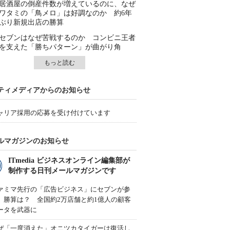
居酒屋の倒産件数が増えているのに、なぜ
ワタミの「鳥メロ」は好調なのか 約6年
ぶり新規出店の勝算
セブンはなぜ苦戦するのか コンビニ王者
を支えた「勝ちパターン」が曲がり角
もっと読む
ティメディアからのお知らせ
ャリア採用の応募を受け付けています
ルマガジンのお知らせ
ITmedia ビジネスオンライン編集部が
制作する日刊メールマガジンです
ァミマ先行の「広告ビジネス」にセブンが参
、勝算は？ 全国約2万店舗と約1億人の顧客
ータを武器に
ぜ「一度消えた」オニツカタイガーは復活し