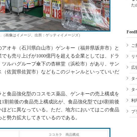
た
Feed
…（画像はイメージ、出所：ゲッティイメージズ）
ご
アオキ（石川県白山市）ゲンキー（福井県坂井市）と
でも売り上げが1000億円を超える企業としては、ドラ
リ
、ツルハグループ傘下の杏林堂（浜松市）があり、サン
広
ス（佐賀県佐賀市）などもこのジャンルといっていいだ
タ
タ
と食品強化型のコスモス薬品、ゲンキーの売上構成を
利
1割前後の食品売上構成比が、食品強化型では6割前後
いほどに異なっている。ただ、地方においてはこの食品
プ
わと勢力拡大してきているのである。