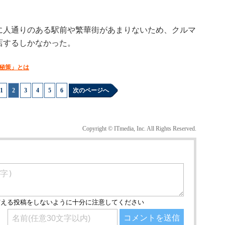
人通りのある駅前や繁華街があまりないため、クルマ
店するしかなかった。
秘策」とは
1
|
2
|
3
|
4
|
5
|
6
次のページへ
Copyright © ITmedia, Inc. All Rights Reserved.