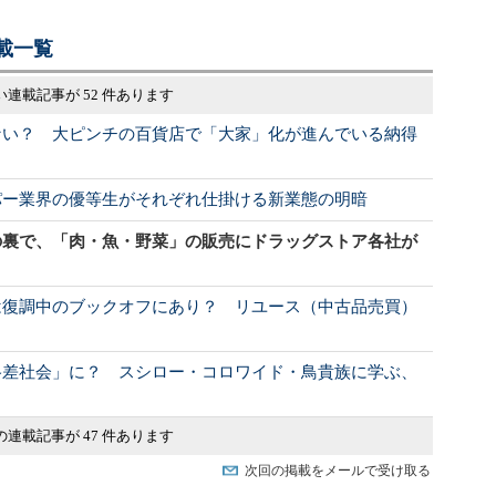
載一覧
い連載記事が 52 件あります
ない？ 大ピンチの百貨店で「大家」化が進んでいる納得
パー業界の優等生がそれぞれ仕掛ける新業態の明暗
の裏で、「肉・魚・野菜」の販売にドラッグストア各社が
は復調中のブックオフにあり？ リユース（中古品売買）
格差社会」に？ スシロー・コロワイド・鳥貴族に学ぶ、
の連載記事が 47 件あります
次回の掲載をメールで受け取る