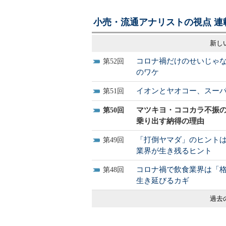
小売・流通アナリストの視点 連
新し
コロナ禍だけのせいじゃ
52
のワケ
イオンとヤオコー、スー
51
マツキヨ・ココカラ不振
50
乗り出す納得の理由
「打倒ヤマダ」のヒント
49
業界が生き残るヒント
コロナ禍で飲食業界は「
48
生き延びるカギ
過去