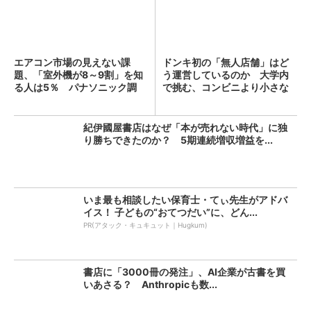
エアコン市場の見えない課
ドンキ初の「無人店舗」はど
題、「室外機が8～9割」を知
う運営しているのか 大学内
る人は5％ パナソニック調
で挑む、コンビニより小さな
査...
新...
紀伊國屋書店はなぜ「本が売れない時代」に独
り勝ちできたのか？ 5期連続増収増益を...
いま最も相談したい保育士・てぃ先生がアドバ
イス！ 子どもの“おてつだい”に、どん...
PR(アタック・キュキュット｜Hugkum)
書店に「3000冊の発注」、AI企業が古書を買
いあさる？ Anthropicも数...