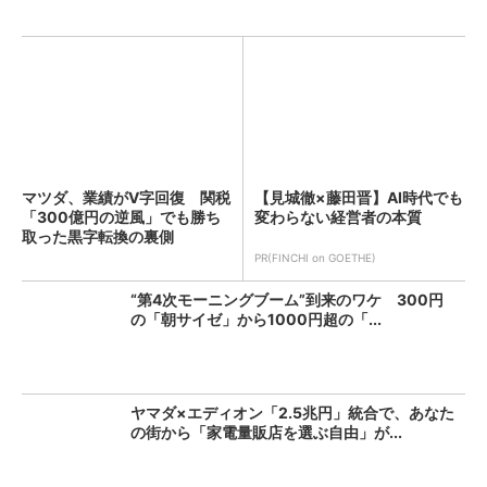
マツダ、業績がV字回復 関税
【見城徹×藤田晋】AI時代でも
「300億円の逆風」でも勝ち
変わらない経営者の本質
取った黒字転換の裏側
PR(FINCHI on GOETHE)
“第4次モーニングブーム”到来のワケ 300円
の「朝サイゼ」から1000円超の「...
ヤマダ×エディオン「2.5兆円」統合で、あなた
の街から「家電量販店を選ぶ自由」が...