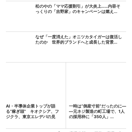
松のやの「ママ応援割引」が大炎上……内容そ
っくりの「吉野家」のキャンペーンは燃え...
なぜ「一度消えた」オニツカタイガーは復活し
たのか 世界的ブランドへと成長した背景...
AI・半導体企業トップが語
一時は“倒産寸前”だったのに―
る“稼ぎ頭” キオクシア、フ
―元ネジ製造の町工場で、1人
ジクラ、東京エレデバの見
の採用枠に「350人」...
解...