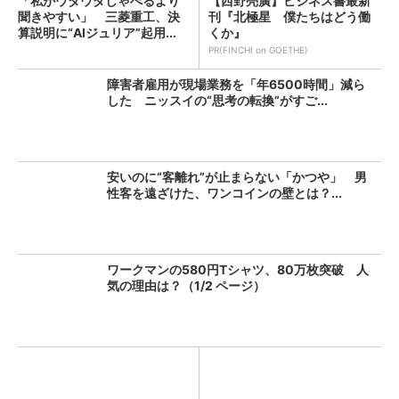
「私がウダウダしゃべるより
【西野亮廣】ビジネス書最新
聞きやすい」 三菱重工、決
刊『北極星 僕たちはどう働
算説明に“AIジュリア”起用...
くか』
PR(FINCHI on GOETHE)
障害者雇用が現場業務を「年6500時間」減ら
した ニッスイの“思考の転換”がすご...
安いのに“客離れ”が止まらない「かつや」 男
性客を遠ざけた、ワンコインの壁とは？...
ワークマンの580円Tシャツ、80万枚突破 人
気の理由は？（1/2 ページ）