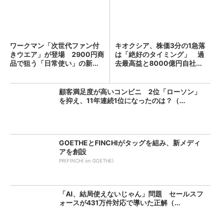
ワークマン「次世代ファン付
キオクシア、株価3分の1急落
きウエア」が登場 2900円商
は「絶好のタイミング」 過
品で狙う「日常使い」の新...
去最高益と8000億円自社...
顧客満足度が高いコンビニ 2位「ローソン」
を抑え、11年連続1位になったのは？（...
GOETHEとFINCHIがタッグを組み、新メディ
アを創設
PR(FINCHI on GOETHE)
「AI、結局使えないじゃん」問題 セールスフ
ォースが431万件対応で導いた正解（...