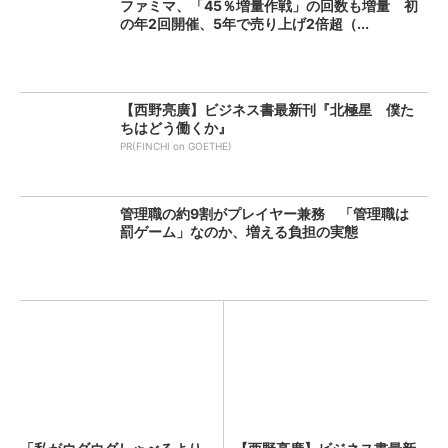
ファミマ、「45％増量作戦」の回数も増量 初
の年2回開催、5年で売り上げ2倍超（...
【西野亮廣】ビジネス書最新刊『北極星 僕た
ちはどう働くか』
PR(FINCHI on GOETHE)
管理職の約9割がプレイヤー兼務 「管理職は
罰ゲーム」なのか、増える負担の実態