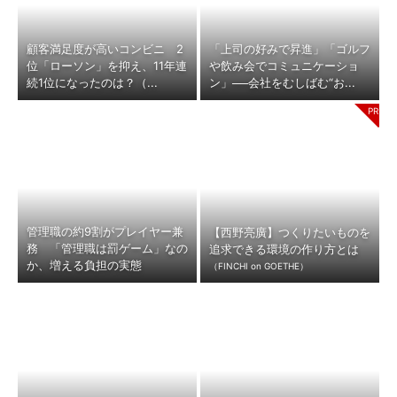
顧客満足度が高いコンビニ 2
「上司の好みで昇進」「ゴルフ
位「ローソン」を抑え、11年連
や飲み会でコミュニケーショ
続1位になったのは？（...
ン」──会社をむしばむ“お...
管理職の約9割がプレイヤー兼
【西野亮廣】つくりたいものを
務 「管理職は罰ゲーム」なの
追求できる環境の作り方とは
か、増える負担の実態
（FINCHI on GOETHE）