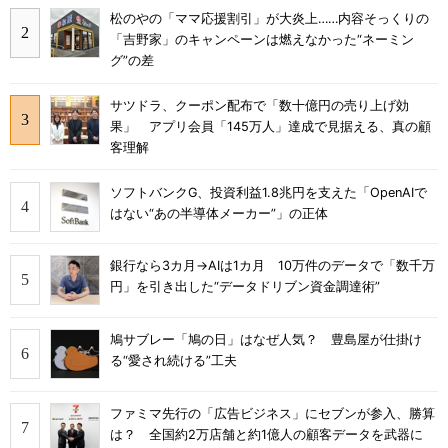
松のやの「ママ応援割引」が大炎上……内容そっくりの
「吉野家」のキャンペーンは燃えなかった“ネーミン
グ”の差
サツドラ、クーポン配布で「数十億円の売り上げ効
果」 アプリ会員「145万人」達成で見据える、真の顧
客理解
ソフトバンクG、投資利益1.8兆円を支えた「OpenAIで
はない“あの半導体メーカー”」の正体
銀行なら3カ月→AIは1カ月 10万件のデータで「数千万
円」を引き出した“データドリブン資金調達術”
鳩サブレー「鳩の日」はなぜ人気？ 豊島屋が仕掛け
る“愛され続ける”工夫
ファミマ先行の「広告ビジネス」にセブンが参入、勝算
は？ 全国約2万店舗と約1億人の顧客データを武器に