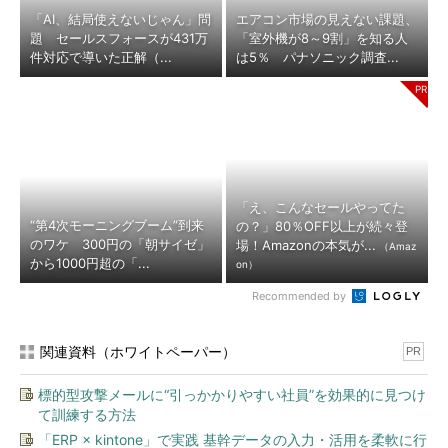
「AI、結局使えないじゃん」問
エアコン市場の見えない課題、
題 セールスフォースが431万
「室外機が8～9割」を知る人
件対応で導いた正解（...
は5％ パナソニック調査...
「え、こんなセールやってた
“第4次モーニングブーム”到来
の？」80％OFF以上が続々登
のワケ 300円の「朝サイゼ」
場！Amazonの本気が...
（Amaz
から1000円超の「...
on）
Recommended by
関連資料（ホワイトペーパー）
PR
標的型攻撃メールに“引っかかりやすい社員”を効果的に見つけ
て訓練する方法
「ERP × kintone」で実践 基幹データの入力・活用を柔軟に行