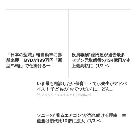
「日本の聖域」軽自動車に赤
役員報酬1億円超が過去最多
船来襲 BYDが199万円「新
セブン元取締役の134億円が史
型EV軽」で仕掛ける一...
上最高額に（1/2 ペ...
いま最も相談したい保育士・てぃ先生がアドバ
イス！ 子どもの“おてつだい”に、どん...
PR(アタック・キュキュット｜Hugkum)
ソニーの“着るエアコン”が売れ続ける理由 生
産量は初代比10倍に拡大（1/3 ペ...