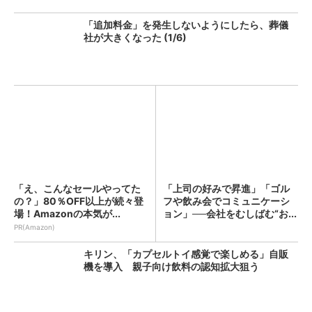
「追加料金」を発生しないようにしたら、葬儀
社が大きくなった (1/6)
「え、こんなセールやってた
「上司の好みで昇進」「ゴル
の？」80％OFF以上が続々登
フや飲み会でコミュニケーシ
場！Amazonの本気が...
ョン」──会社をむしばむ“お...
PR(Amazon)
キリン、「カプセルトイ感覚で楽しめる」自販
機を導入 親子向け飲料の認知拡大狙う