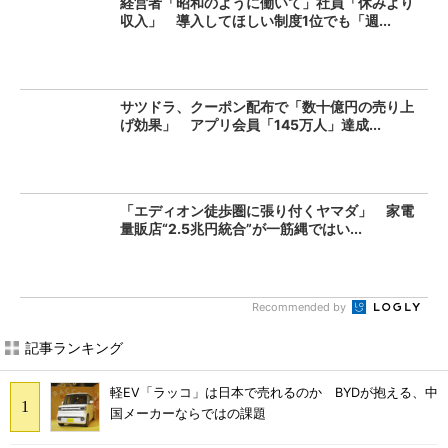
経営者「昭和のように働いて」社員「休みより
収入」 導入してほしい制度1位でも「週...
サツドラ、クーポン配布で「数十億円の売り上
げ効果」 アプリ会員「145万人」達成...
「エディオン徒歩圏に張り付くヤマダ」 家電
量販店“2.5兆円統合”が一筋縄ではい...
Recommended by
記事ランキング
軽EV「ラッコ」は日本で売れるのか BYDが抱える、中
国メーカーならではの課題