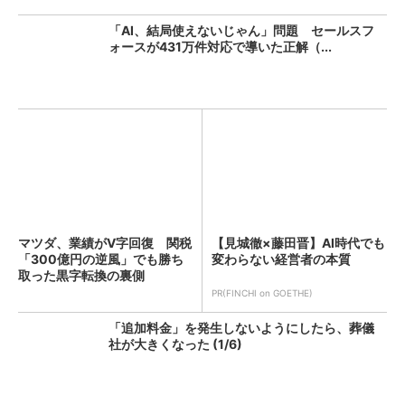
「AI、結局使えないじゃん」問題 セールスフ
ォースが431万件対応で導いた正解（...
マツダ、業績がV字回復 関税
【見城徹×藤田晋】AI時代でも
「300億円の逆風」でも勝ち
変わらない経営者の本質
取った黒字転換の裏側
PR(FINCHI on GOETHE)
「追加料金」を発生しないようにしたら、葬儀
社が大きくなった (1/6)