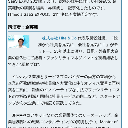
SaaS EXPO 2021夏」より、総務の仕事に詳しいHite&Co. 金
英範氏の講演を編集・再構成し、記事化したものです。
ITmedia SaaS EXPOは、21年冬にも実施予定です。
講演者：金英範
株式会社 Hite & Co.
代表取締役社長。「総
務から社員を元気に、会社を元気に！」がモ
ットー。25年以上に渡り、日系・外資系大企
業の計7社にて総務・ファシリティマネジメントを実務経験し
てきた“総務プロ”。
インハウス業務とサービスプロバイダーの両方の立場から、
企業の不動産戦略や社員働き方変化に伴うオフィス変革＆再構
築を主軸に、独自のイノベーティブな手法でファシリティコス
トの大幅な削減と同時に社員サービスの向上など、スタートア
ップから大企業まで幅広く実践してきた。
JFMAやコアネットなどの業界団体でのリーダーシップ、企
業総務部への戦略コンサルティングの実績も持つ。Master of