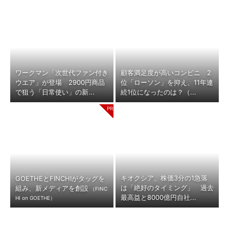
ワークマン「次世代ファン付き
顧客満足度が高いコンビニ 2
ウエア」が登場 2900円商品
位「ローソン」を抑え、11年連
で狙う「日常使い」の新...
続1位になったのは？（...
キオクシア、株価3分の1急落
GOETHEとFINCHIがタッグを
は「絶好のタイミング」 過去
組み、新メディアを創設
（FINC
最高益と8000億円自社...
HI on GOETHE）