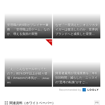
管理職の約9割がプレイヤー兼
なぜ「一度消えた」オニツカタ
務 「管理職は罰ゲーム」なの
イガーは復活したのか 世界的
か、増える負担の実態
ブランドへと成長した背景...
「え、こんなセールやってた
障害者雇用が現場業務を「年6
の？」80％OFF以上が続々登
500時間」減らした ニッスイ
場！Amazonの本気が...
（Amaz
の“思考の転換”がすご...
on）
Recommended by
関連資料（ホワイトペーパー）
PR