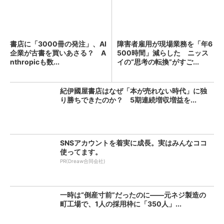
書店に「3000冊の発注」、AI
障害者雇用が現場業務を「年6
企業が古書を買いあさる？ A
500時間」減らした ニッス
nthropicも数...
イの“思考の転換”がすご...
紀伊國屋書店はなぜ「本が売れない時代」に独
り勝ちできたのか？ 5期連続増収増益を...
SNSアカウントを着実に成長。実はみんなココ
使ってます。
PR(Dreaw合同会社)
一時は“倒産寸前”だったのに――元ネジ製造の
町工場で、1人の採用枠に「350人」...