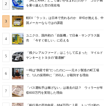
「JALとANA」どこで違いが生まれたのか？ コロナ禍
を乗り越えた空の現在地
軽EV「ラッコ」は日本で売れるのか BYDが抱える、中
国メーカーならではの課題
ユニクロ、国内初の「自販機」で日傘・サングラス販
売 「今すぐ欲しい」に応える
「残クレアルファード」はこうして広まった マイルド
ヤンキーとトヨタの“最適解”
一時は“倒産寸前”だったのに――元ネジ製造の町工場
で、1人の採用枠に「350人」が殺到する理由
「バス運転手は稼げない」は過去の話？ ウィラーが年
収600万円を実現した理由
「銀行員の平均年収」684万円に上昇 トップは初の