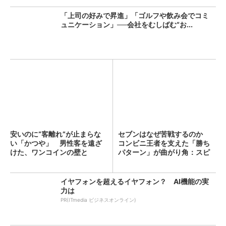
「上司の好みで昇進」「ゴルフや飲み会でコミ
ュニケーション」──会社をむしばむ“お...
安いのに“客離れ”が止まらな
セブンはなぜ苦戦するのか
い「かつや」 男性客を遠ざ
コンビニ王者を支えた「勝ち
けた、ワンコインの壁と
パターン」が曲がり角：スピ
は？...
ン...
イヤフォンを超えるイヤフォン？ AI機能の実
力は
PR(ITmedia ビジネスオンライン)