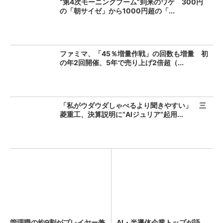
“第4次モーニングブーム”到来のワケ 300円
の「朝サイゼ」から1000円超の「...
ファミマ、「45％増量作戦」の回数も増量 初
の年2回開催、5年で売り上げ2倍超（...
「私がウダウダしゃべるより聞きやすい」 三
菱重工、決算説明に“AIジュリア”起用...
管理職の約9割がプレイヤー兼
AI・半導体企業トップが語