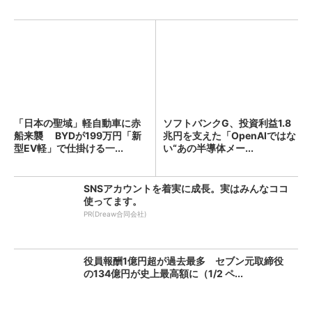
「日本の聖域」軽自動車に赤
ソフトバンクG、投資利益1.8
船来襲 BYDが199万円「新
兆円を支えた「OpenAIではな
型EV軽」で仕掛ける一...
い“あの半導体メー...
SNSアカウントを着実に成長。実はみんなココ
使ってます。
PR(Dreaw合同会社)
役員報酬1億円超が過去最多 セブン元取締役
の134億円が史上最高額に（1/2 ペ...