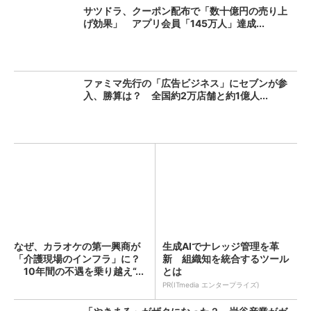
サツドラ、クーポン配布で「数十億円の売り上
げ効果」 アプリ会員「145万人」達成...
ファミマ先行の「広告ビジネス」にセブンが参
入、勝算は？ 全国約2万店舗と約1億人...
なぜ、カラオケの第一興商が
生成AIでナレッジ管理を革
「介護現場のインフラ」に？
新 組織知を統合するツール
10年間の不遇を乗り越え“...
とは
PR(ITmedia エンタープライズ)