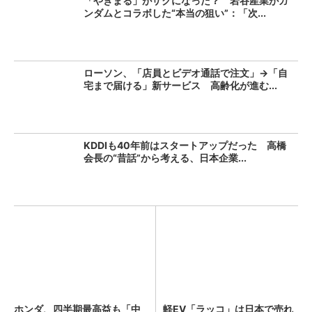
「やきまる」がザクになった？ 岩谷産業がガ
ンダムとコラボした“本当の狙い”：「次...
ローソン、「店員とビデオ通話で注文」→「自
宅まで届ける」新サービス 高齢化が進む...
KDDIも40年前はスタートアップだった 高橋
会長の“昔話”から考える、日本企業...
ホンダ、四半期最高益も「中
軽EV「ラッコ」は日本で売れ