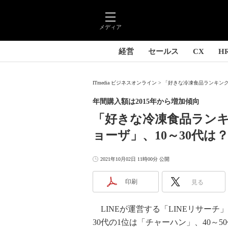
メディア
経営
セールス
CX
H
ITmedia ビジネスオンライン
「好きな冷凍食品ランキング」
年間購入額は2015年から増加傾向
「好きな冷凍食品ランキ
ョーザ」、10～30代は
2021年10月02日 11時00分 公開
印刷
見る
LINEが運営する「LINEリサーチ
30代の1位は「チャーハン」、40～