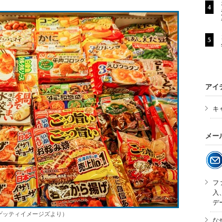
アイ
キ
メー
フ
入
デ
ゲッティイメージズより）
な