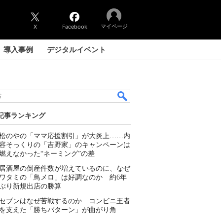
マイページ
X
Facebook
導入事例
デジタルイベント
記事ランキング
松のやの「ママ応援割引」が大炎上……内
容そっくりの「吉野家」のキャンペーンは
燃えなかった“ネーミング”の差
居酒屋の倒産件数が増えているのに、なぜ
ワタミの「鳥メロ」は好調なのか 約6年
ぶり新規出店の勝算
セブンはなぜ苦戦するのか コンビニ王者
を支えた「勝ちパターン」が曲がり角