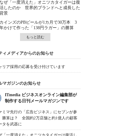
なぜ「一度消えた」オニツカタイガーは復
活したのか 世界的ブランドへと成長した
背景
カインズのPBビールが1カ月で30万本 3
年かけて作った「138円ラガー」の勝算
もっと読む
ティメディアからのお知らせ
ャリア採用の応募を受け付けています
ルマガジンのお知らせ
ITmedia ビジネスオンライン編集部が
制作する日刊メールマガジンです
ァミマ先行の「広告ビジネス」にセブンが参
、勝算は？ 全国約2万店舗と約1億人の顧客
ータを武器に
ぜ「一度消えた」オニツカタイガーは復活し