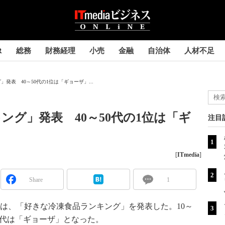
R
総務
財務経理
小売
金融
自治体
人材不足
発表 40～50代の1位は「ギョーザ」...
ング」発表 40～50代の1位は「ギ
注目
？
[
ITmedia
]
Share
1
」は、「好きな冷凍食品ランキング」を発表した。10～
50代は「ギョーザ」となった。