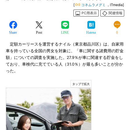
[
コネムラメグミ
，ITmedia]
PC用表示
関連情報
Share
Post
LINE
Hatena
0
定額カーリースを運営するナイル（東京都品川区）は、自家用
車を持っている全国の男女を対象に、「車に関する諸費用の貯金
額」についての調査を実施した。27.9％が車に関連する貯金をし
ており、車検代に充てている人（31.0％）が最も多いことが分か
った。