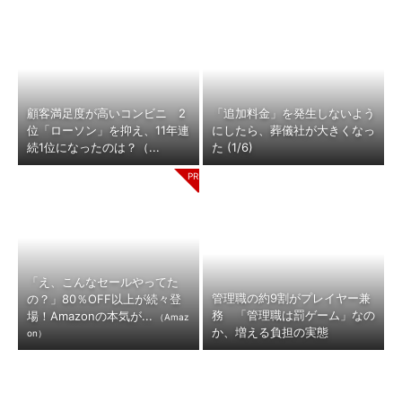
顧客満足度が高いコンビニ 2
「追加料金」を発生しないよう
位「ローソン」を抑え、11年連
にしたら、葬儀社が大きくなっ
続1位になったのは？（...
た (1/6)
「え、こんなセールやってた
管理職の約9割がプレイヤー兼
の？」80％OFF以上が続々登
務 「管理職は罰ゲーム」なの
場！Amazonの本気が...
（Amaz
か、増える負担の実態
on）