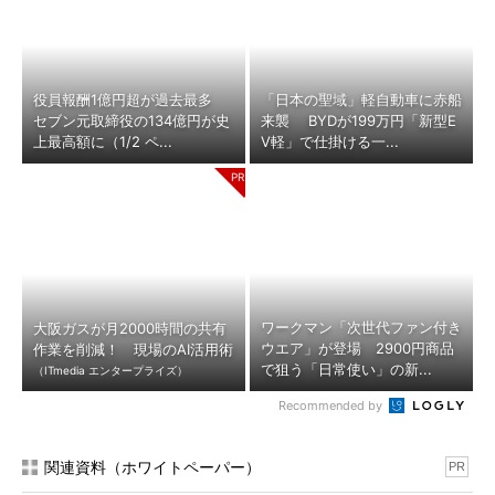
役員報酬1億円超が過去最多
「日本の聖域」軽自動車に赤船
セブン元取締役の134億円が史
来襲 BYDが199万円「新型E
上最高額に（1/2 ペ...
V軽」で仕掛ける一...
ワークマン「次世代ファン付き
大阪ガスが月2000時間の共有
ウエア」が登場 2900円商品
作業を削減！ 現場のAI活用術
で狙う「日常使い」の新...
（ITmedia エンタープライズ）
Recommended by
関連資料（ホワイトペーパー）
PR