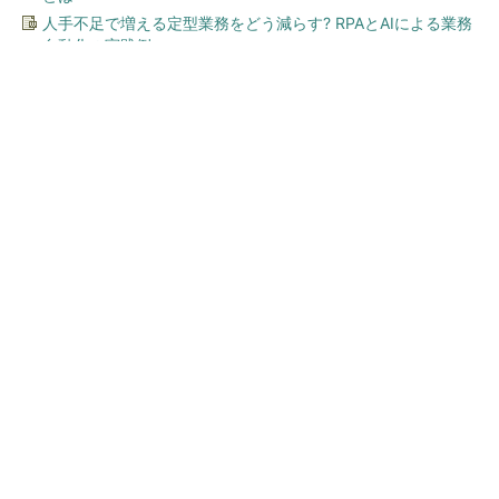
人手不足で増える定型業務をどう減らす? RPAとAIによる業務
自動化の実践例
今、あなたにオススメ
エルサルバドルがビットコイ
ンを法定通貨にして大損？ I
MFも懸念を表明した理由：...
全国の絶景ポイントにサウナ付きのシェア別荘
を展開
PR(COCO VILLA on GOETHE)