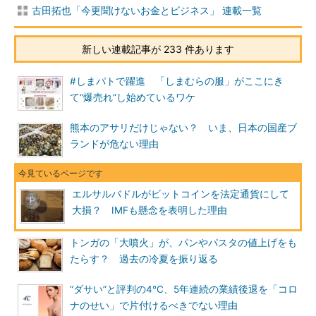
古田拓也「今更聞けないお金とビジネス」 連載一覧
新しい連載記事が 233 件あります
#しまパトで躍進 「しまむらの服」がここにき
て“爆売れ”し始めているワケ
熊本のアサリだけじゃない？ いま、日本の国産ブ
ランドが危ない理由
エルサルバドルがビットコインを法定通貨にして
大損？ IMFも懸念を表明した理由
トンガの「大噴火」が、パンやパスタの値上げをも
たらす？ 過去の冷夏を振り返る
“ダサい”と評判の4℃、5年連続の業績後退を「コロ
ナのせい」で片付けるべきでない理由