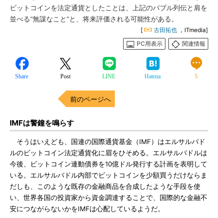
ビットコインを法定通貨としたことは、上記のバブル列伝と肩を
並べる“無謀なこと”と、将来評価される可能性がある。
[
古田拓也
，ITmedia]
PC用表示
関連情報
Share
Post
LINE
Hatena
5
前のページへ
IMFは警鐘を鳴らす
そうはいえども、国連の国際通貨基金（IMF）はエルサルバド
ルのビットコイン法定通貨化に眉をひそめる。エルサルバドルは
今後、ビットコイン連動債券を10億ドル発行する計画を表明して
いる。エルサルバドル内部でビットコインを少額買うだけならま
だしも、このような既存の金融商品を合成したような手段を使
い、世界各国の投資家から資金調達することで、国際的な金融不
安につながらないかをIMFは心配しているようだ。