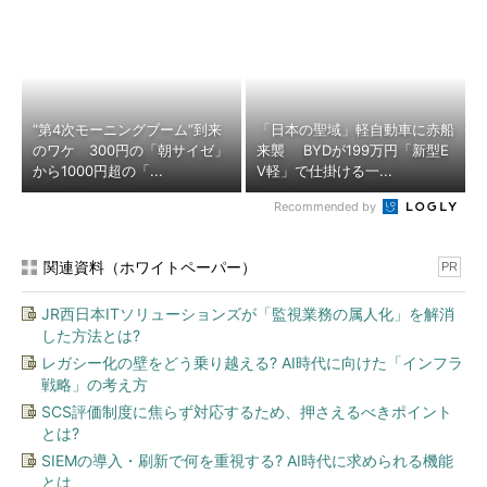
“第4次モーニングブーム”到来
「日本の聖域」軽自動車に赤船
のワケ 300円の「朝サイゼ」
来襲 BYDが199万円「新型E
から1000円超の「...
V軽」で仕掛ける一...
Recommended by
関連資料（ホワイトペーパー）
PR
JR西日本ITソリューションズが「監視業務の属人化」を解消
した方法とは?
レガシー化の壁をどう乗り越える? AI時代に向けた「インフラ
戦略」の考え方
SCS評価制度に焦らず対応するため、押さえるべきポイント
とは?
SIEMの導入・刷新で何を重視する? AI時代に求められる機能
とは