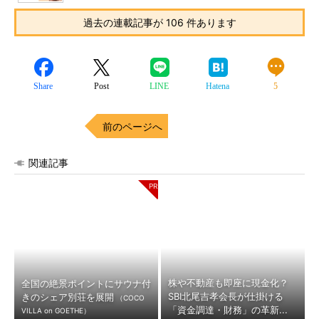
過去の連載記事が 106 件あります
Share
Post
LINE
Hatena
5
前のページへ
関連記事
株や不動産も即座に現金化？
全国の絶景ポイントにサウナ付
SBI北尾吉孝会長が仕掛ける
きのシェア別荘を展開
（COCO
「資金調達・財務」の革新...
VILLA on GOETHE）