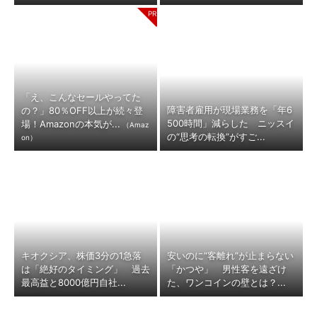
「え、こんなセールやってた
障害者雇用が現場業務を「年6
の？」80％OFF以上が続々登
500時間」減らした ニッスイ
場！Amazonの本気が...
（Amaz
の“思考の転換”がすご...
on）
キオクシア、株価3分の1急落
安いのに“客離れ”が止まらない
は「絶好のタイミング」 過去
「かつや」 男性客を遠ざけ
最高益と8000億円自社...
た、ワンコインの壁とは？...