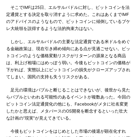
そこでIMFは25日、エルサルバドルに対し、ビットコインを法
定通貨とする決定を取り消すように求めた。これはあくまでIMF
のアドバイスのようなもので、ビットコインに傾倒しているブケ
レ大統領を説得するような法的拘束力はない。
しかし、エルサルバドルの主要な法定通貨である米ドルをめぐ
る金融政策は、現在引き締め傾向にある点が見過ごせない。ビッ
トコインのような価格変動リスクがリターンの源泉となる商品
は、利上げ相場にはめっぽう弱い。今後もビットコインの価格が
下がれば、実態以上にビットコインの損失がクローズアップされ
てしまい、国民の支持も失うリスクがある。
足元の環境はバブルと断じることはできないが、後世から見た
らバブルといわれる可能性のあるイベントが複数あった。今回の
ビットコイン法定通貨化の他にも、Facebookがメタに社名変更
したかと思えば、メタバースのOS開発を断念するといった壮大
な計画の”現実”が見えてきている。
今後もビットコインをはじめとした市場の後退が顕在化すれ