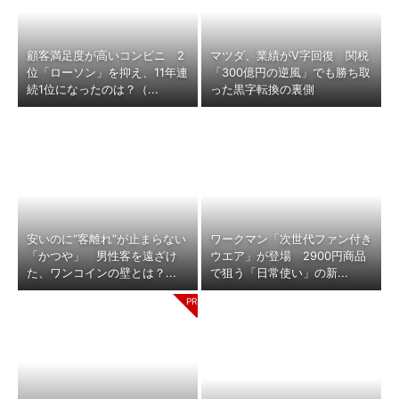
顧客満足度が高いコンビニ 2
マツダ、業績がV字回復 関税
位「ローソン」を抑え、11年連
「300億円の逆風」でも勝ち取
続1位になったのは？（...
った黒字転換の裏側
安いのに“客離れ”が止まらない
ワークマン「次世代ファン付き
「かつや」 男性客を遠ざけ
ウエア」が登場 2900円商品
た、ワンコインの壁とは？...
で狙う「日常使い」の新...