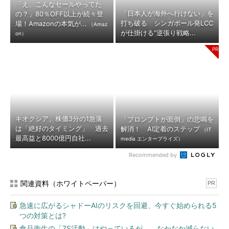
「え、こんなセールやってた
「日本人が海外へ行けない」を
の？」80％OFF以上が続々登
打ち破る シンガポール発LCC
場！Amazonの本気が...
（Amaz
が仕掛ける“逆張り戦略...
on）
キオクシア、株価3分の1急落
「プロンプトが面倒」の悲鳴を
は「絶好のタイミング」 過去
解消！ AI定着のステップ
（IT
最高益と8000億円自社...
media エンタープライズ）
Recommended by
関連資料（ホワイトペーパー）
PR
急速に広がるシャドーAIのリスクを回避、今すぐ始められる5
つの対策とは?
食品衛生の「7S活動」はやっているが...... なかなか減らない