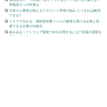
異物混入への対策は
日本の人事部が抱えるアカウント管理の悩み どうすれば解消
できる?
ドラマで分かる、標的型攻撃メールの被害を受ける企業と回
避できる企業の分岐点
組み込みソフトウェア開発でAIを活用するには? 現場の課題を
解決する方法
今、あなたにオススメ
「え、こんなセールやってた
の？」80％OFF以上が続々登
場！Amazonの本気が...
PR(Amazon)