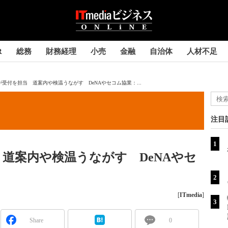
R
総務
財務経理
小売
金融
自治体
人材不足
が受付を担当 道案内や検温うながす DeNAやセコム協業：...
注目
 道案内や検温うながす DeNAやセ
[
ITmedia
]
Share
0