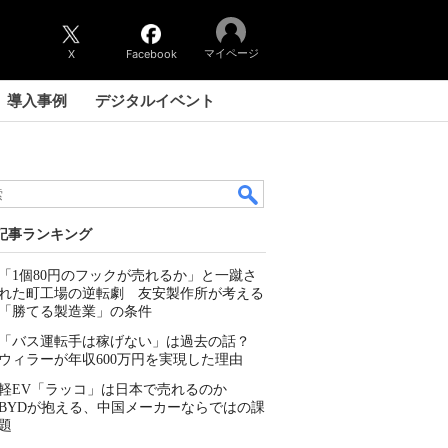
マイページ
X
Facebook
導入事例
デジタルイベント
記事ランキング
「1個80円のフックが売れるか」と一蹴さ
れた町工場の逆転劇 友安製作所が考える
「勝てる製造業」の条件
「バス運転手は稼げない」は過去の話？
ウィラーが年収600万円を実現した理由
軽EV「ラッコ」は日本で売れるのか
BYDが抱える、中国メーカーならではの課
題