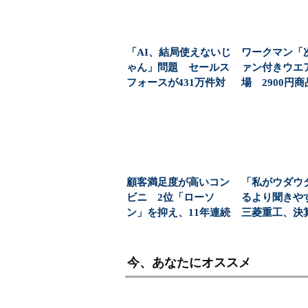
「AI、結局使えないじ
ワークマン「
ゃん」問題 セールス
ァン付きウエ
フォースが431万件対
場 2900円
応で導いた正解（...
「日常使い」の新
顧客満足度が高いコン
「私がウダウ
ビニ 2位「ローソ
るより聞き
ン」を抑え、11年連続
三菱重工、決
1位になったのは？（...
に“AIジュリア”
今、あなたにオススメ