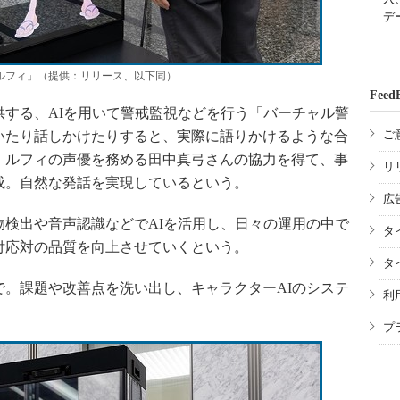
デ
ルフィ」（提供：リリース、以下同）
Feed
する、AIを用いて警戒監視などを行う「バーチャル警
ご
いたり話しかけたりすると、実際に語りかけるような合
、ルフィの声優を務める田中真弓さんの協力を得て、事
リ
成。自然な発話を実現しているという。
広
検出や音声認識などでAIを活用し、日々の運用の中で
タ
付応対の品質を向上させていくという。
タ
まで。課題や改善点を洗い出し、キャラクターAIのシステ
利
プ