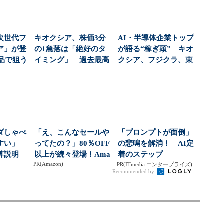
次世代フ
キオクシア、株価3分
AI・半導体企業トップ
ア」が登
の1急落は「絶好のタ
が語る“稼ぎ頭” キオ
商品で狙う
イミング」 過去最高
クシア、フジクラ、東
...
益と8000億円自社...
京エレデバの見解...
ダしゃべ
「え、こんなセールや
「プロンプトが面倒」
やすい」
ってたの？」80％OFF
の悲鳴を解消！ AI定
算説明
以上が続々登場！Ama
着のステップ
PR(Amazon)
起用...
zonの本気が...
PR(ITmedia エンタープライズ)
Recommended by