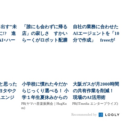
し出す”未
「誰にも会わずに帰る
自社の業務に合わせた
!? 進
店」の寂しさ すかい
AIエージェントを「10
I×ハー
らーくがロボット配膳
分で作成」 freeeが
..
の先に挑むAI接客（...
「AI戦略」...
」と思った
小学校に慣れた今だか
大阪ガスが月2000時間
ヨタやク
らじっくり選べる！ 小
の共有作業を削減！
ムエンジ
学１年生夏休みからの
現場のAI活用術
由...
PR(ヤマハ音楽振興会｜HugKu
「音楽教室」デビュ...
PR(ITmedia エンタープライズ)
m)
Recommended by