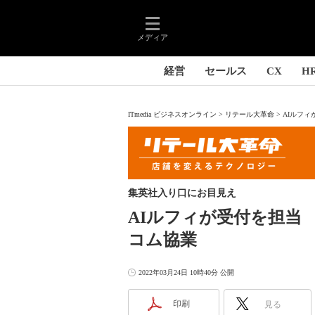
メディア
経営
セールス
CX
H
ITmedia ビジネスオンライン
リテール大革命
AIルフィ
集英社入り口にお目見え
AIルフィが受付を担当
コム協業
2022年03月24日 10時40分 公開
印刷
見る