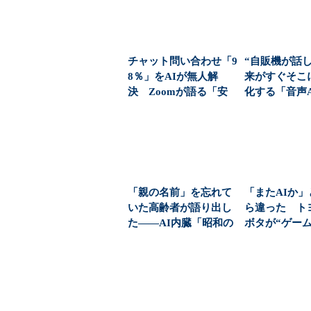
チャット問い合わせ「9
“自販機が話
8％」をAIが無人解
来がすぐそこに
決 Zoomが語る「安
化する「音声A
く・速くさばく」...
ドウェア」、日.
「親の名前」を忘れて
「またAIか
いた高齢者が語り出し
ら違った ト
た――AI内臓「昭和の
ボタが“ゲー
青春ラジオ」が介護...
ン”に注目する理