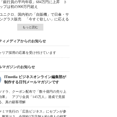
「銀行員の平均年収」684万円に上昇 ト
ップは初の900万円超え
ユニクロ、国内初の「自販機」で日傘・サ
ングラス販売 「今すぐ欲しい」に応える
もっと読む
ティメディアからのお知らせ
ャリア採用の応募を受け付けています
ルマガジンのお知らせ
ITmedia ビジネスオンライン編集部が
制作する日刊メールマガジンです
ツドラ、クーポン配布で「数十億円の売り上
効果」 アプリ会員「145万人」達成で見据
る、真の顧客理解
ァミマ先行の「広告ビジネス」にセブンが参
、勝算は？ 全国約2万店舗と約1億人の顧客