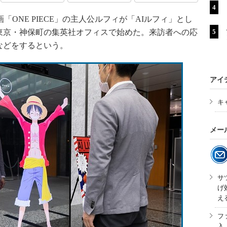
画「ONE PIECE」の主人公ルフィが「AIルフィ」とし
東京・神保町の集英社オフィスで始めた。来訪者への応
などをするという。
アイ
キ
メー
サ
げ
え
フ
入