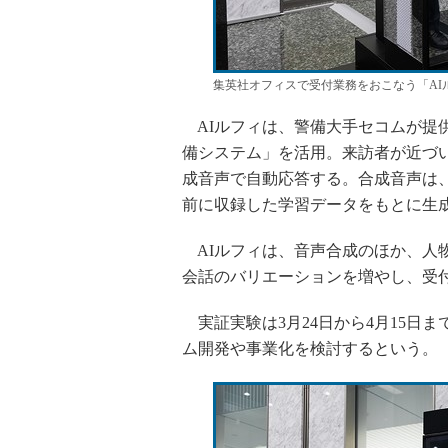
集英社オフィスで受付業務をおこなう「AI
AIルフィは、警備大手セコムが提供
備システム」を活用。来訪者が近づ
成音声で自動応答する。合成音声は
前に収録した学習データをもとに生
AIルフィは、音声合成のほか、人物
会話のバリエーションを増やし、受
実証実験は3月24日から4月15日
ム開発や事業化を検討するという。