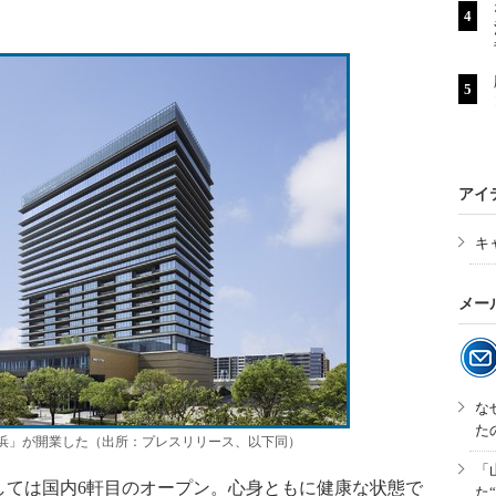
アイ
キ
メー
な
た
横浜」が開業した（出所：プレスリリース、以下同）
「
ては国内6軒目のオープン。心身ともに健康な状態で
た