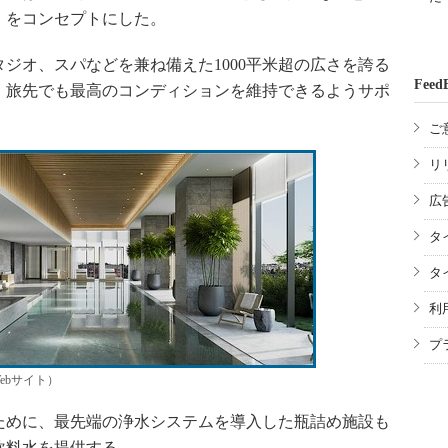
」をコンセプトにした。
オ、スパなどを兼ね備えた1000平米超の広さを誇る
Feed
、旅先でも最高のコンディションを維持できるようサポ
ご
リ
広
タ
タ
利
プ
ebサイト）
めに、最先端の浄水システムを導入した瓶詰め施設も
飲料水を提供する。