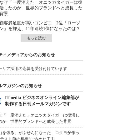
なぜ「一度消えた」オニツカタイガーは復
活したのか 世界的ブランドへと成長した
背景
顧客満足度が高いコンビニ 2位「ローソ
ン」を抑え、11年連続1位になったのは？
もっと読む
ティメディアからのお知らせ
ャリア採用の応募を受け付けています
ルマガジンのお知らせ
ITmedia ビジネスオンライン編集部が
制作する日刊メールマガジンです
ぜ「一度消えた」オニツカタイガーは復活し
のか 世界的ブランドへと成長した背景
山を張る」がふせんになった コクヨが作っ
“テスト前の相棒”に込めた工夫