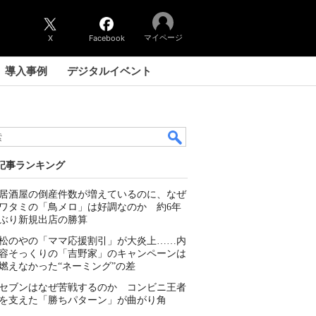
マイページ
X
Facebook
導入事例
デジタルイベント
記事ランキング
居酒屋の倒産件数が増えているのに、なぜ
ワタミの「鳥メロ」は好調なのか 約6年
ぶり新規出店の勝算
松のやの「ママ応援割引」が大炎上……内
容そっくりの「吉野家」のキャンペーンは
燃えなかった“ネーミング”の差
セブンはなぜ苦戦するのか コンビニ王者
を支えた「勝ちパターン」が曲がり角