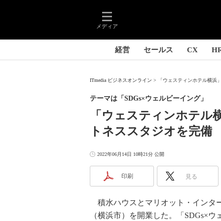
メディア
経営
セールス
CX
H
ITmedia ビジネスオンライン
「ウェスティンホテル横浜」
テーマは「SDGs×ウェルビーイング」
「ウェスティンホテル
トネススタジオを完備
2022年06月14日 10時21分 公開
印刷
見る
積水ハウスとマリオット・インター
（横浜市）を開業した。「SDGs×