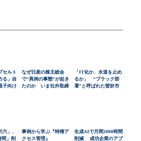
プセルト
なぜ日産の株主総会
「IT化か、水道を止め
める」自
で“異例の事態”が起き
るか」 “ブラック部
親子向け
たのか いま社外取締
署”と呼ばれた曽於市
大狙う
役と企業に求められ
水道課が挑んだ、金...
る...
川六」、
事例から学ぶ『特権ア
生成AIで月間2000時間
万時間」削
クセス管理』
削減 成功企業のアプ