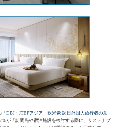
の
「DBJ・JTBFアジア・欧米豪 訪日外国人旅行者の意
72％が「訪問先や宿泊施設を検討する際に、サステナブ