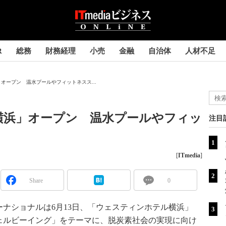
R
総務
財務経理
小売
金融
自治体
人材不足
オープン 温水プールやフィットネスス...
横浜」オープン 温水プールやフィッ
注目
[
ITmedia
]
Share
0
ナショナルは6月13日、「ウェスティンホテル横浜」
ウェルビーイング」をテーマに、脱炭素社会の実現に向け