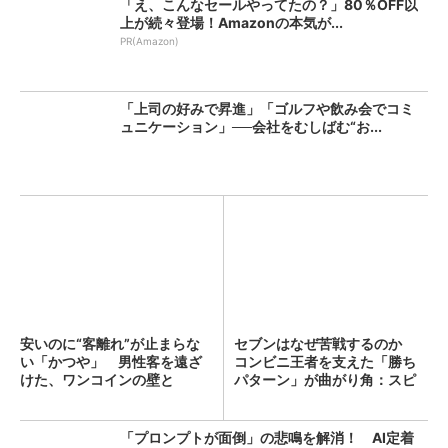
「え、こんなセールやってたの？」80％OFF以
上が続々登場！Amazonの本気が...
PR(Amazon)
「上司の好みで昇進」「ゴルフや飲み会でコミ
ュニケーション」──会社をむしばむ“お...
安いのに“客離れ”が止まらな
セブンはなぜ苦戦するのか
い「かつや」 男性客を遠ざ
コンビニ王者を支えた「勝ち
けた、ワンコインの壁と
パターン」が曲がり角：スピ
は？...
ン...
「プロンプトが面倒」の悲鳴を解消！ AI定着