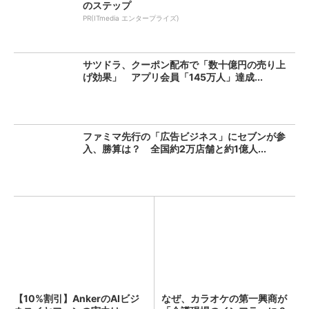
のステップ
PR(ITmedia エンタープライズ)
サツドラ、クーポン配布で「数十億円の売り上
げ効果」 アプリ会員「145万人」達成...
ファミマ先行の「広告ビジネス」にセブンが参
入、勝算は？ 全国約2万店舗と約1億人...
【10%割引】AnkerのAIビジ
なぜ、カラオケの第一興商が