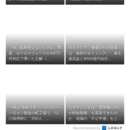
「AI、結局使えないじゃん」問
キオクシア、株価3分の1急落
題 セールスフォースが431万
は「絶好のタイミング」 過去
件対応で導いた正解（...
最高益と8000億円自社...
一時は“倒産寸前”だったのに―
なぜサンリオは「管理職の5%
―元ネジ製造の町工場で、1人
が時短勤務」を実現できたの
の採用枠に「350人」...
か 現場の「不公平感」をど...
Recommended by