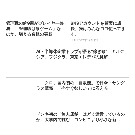
管理職の約9割がプレイヤー兼
SNSアカウントを着実に成
務 「管理職は罰ゲーム」な
長。実はみんなココ使ってま
のか、増える負担の実態
す。
PR(Dreaw合同会社)
AI・半導体企業トップが語る“稼ぎ頭” キオク
シア、フジクラ、東京エレデバの見解...
ユニクロ、国内初の「自販機」で日傘・サング
ラス販売 「今すぐ欲しい」に応える
ドンキ初の「無人店舗」はどう運営しているの
か 大学内で挑む、コンビニより小さな新...