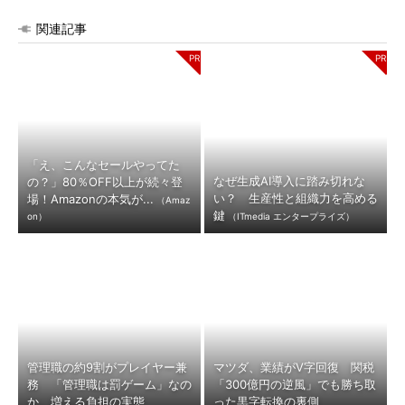
関連記事
「え、こんなセールやってた
なぜ生成AI導入に踏み切れな
の？」80％OFF以上が続々登
い？ 生産性と組織力を高める
場！Amazonの本気が...
（Amaz
鍵
on）
（ITmedia エンタープライズ）
管理職の約9割がプレイヤー兼
マツダ、業績がV字回復 関税
務 「管理職は罰ゲーム」なの
「300億円の逆風」でも勝ち取
か、増える負担の実態
った黒字転換の裏側