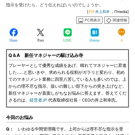
指示を受けたら、どう伝えればいいのでしょうか。
[
井上和幸
，ITmedia]
PC用表示
関連情報
Share
Post
LINE
Hatena
4
Q＆A 新任マネジャーの駆け込み寺
プレーヤーとして優秀な成績をあげ、晴れてマネジャーに昇進
した……と思いきや、求められる役割がガラリと変わり、初め
てのマネジメント業務に四苦八苦している人も多いのでは。上
からの理不尽な指示、扱いの難しい部下からの突き上げなど、
新任マネジャーが直面しがちなお悩みに答えます。答えてくだ
さるのは、
経営者JP
代表取締役社長・CEOの井上和幸氏。
今回のお悩み
Q：
いわゆる中間管理職です。上司からは理不尽な指示を受