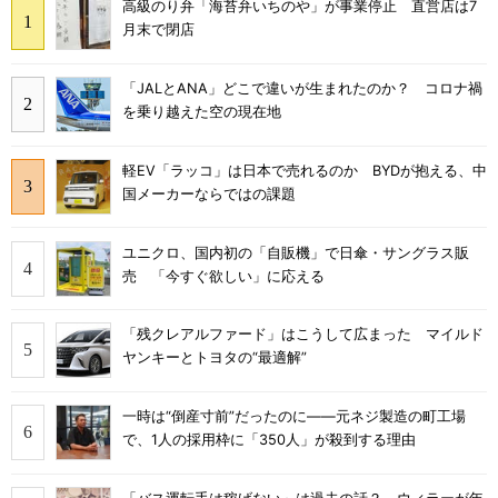
高級のり弁「海苔弁いちのや」が事業停止 直営店は7
月末で閉店
「JALとANA」どこで違いが生まれたのか？ コロナ禍
を乗り越えた空の現在地
軽EV「ラッコ」は日本で売れるのか BYDが抱える、中
国メーカーならではの課題
ユニクロ、国内初の「自販機」で日傘・サングラス販
売 「今すぐ欲しい」に応える
「残クレアルファード」はこうして広まった マイルド
ヤンキーとトヨタの“最適解”
一時は“倒産寸前”だったのに――元ネジ製造の町工場
で、1人の採用枠に「350人」が殺到する理由