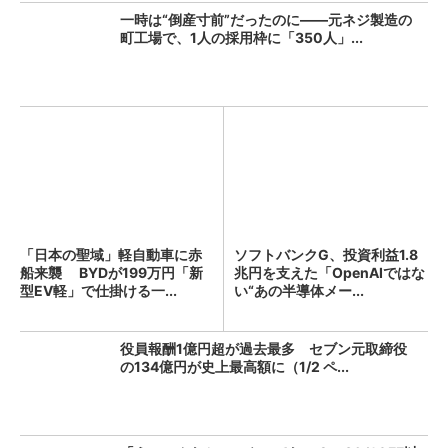
一時は“倒産寸前”だったのに――元ネジ製造の
町工場で、1人の採用枠に「350人」...
「日本の聖域」軽自動車に赤
ソフトバンクG、投資利益1.8
船来襲 BYDが199万円「新
兆円を支えた「OpenAIではな
型EV軽」で仕掛ける一...
い“あの半導体メー...
役員報酬1億円超が過去最多 セブン元取締役
の134億円が史上最高額に（1/2 ペ...