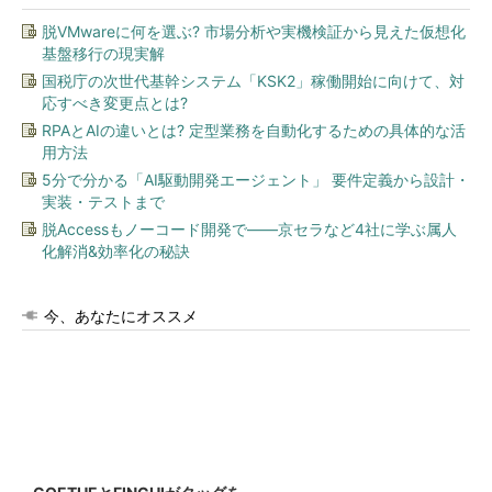
脱VMwareに何を選ぶ? 市場分析や実機検証から見えた仮想化
基盤移行の現実解
国税庁の次世代基幹システム「KSK2」稼働開始に向けて、対
応すべき変更点とは?
RPAとAIの違いとは? 定型業務を自動化するための具体的な活
用方法
5分で分かる「AI駆動開発エージェント」 要件定義から設計・
実装・テストまで
脱Accessもノーコード開発で――京セラなど4社に学ぶ属人
化解消&効率化の秘訣
今、あなたにオススメ