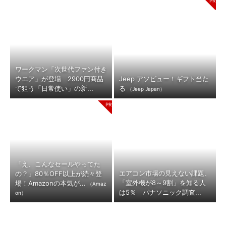
ワークマン「次世代ファン付き
ウエア」が登場 2900円商品
Jeep アソビュー！ギフト当た
で狙う「日常使い」の新...
る
（Jeep Japan）
「え、こんなセールやってた
エアコン市場の見えない課題、
の？」80％OFF以上が続々登
「室外機が8～9割」を知る人
場！Amazonの本気が...
（Amaz
は5％ パナソニック調査...
on）