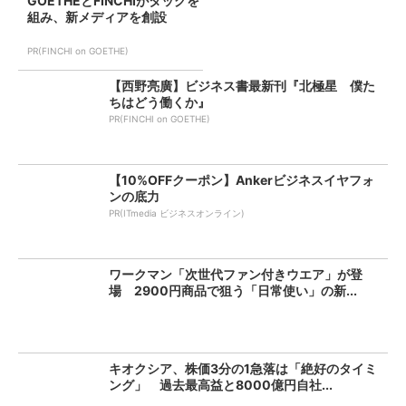
GOETHEとFINCHIがタッグを
組み、新メディアを創設
PR(FINCHI on GOETHE)
【西野亮廣】ビジネス書最新刊『北極星 僕た
ちはどう働くか』
PR(FINCHI on GOETHE)
【10%OFFクーポン】Ankerビジネスイヤフォ
ンの底力
PR(ITmedia ビジネスオンライン)
ワークマン「次世代ファン付きウエア」が登
場 2900円商品で狙う「日常使い」の新...
キオクシア、株価3分の1急落は「絶好のタイミ
ング」 過去最高益と8000億円自社...