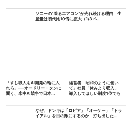
ソニーの“着るエアコン”が売れ続ける理由 生
産量は初代比10倍に拡大（1/3 ペ...
「すし職人をAI開発の輪に入
経営者「昭和のように働い
れろ」──オードリー・タンに
て」社員「休みより収入」
聞く、米中AI競争で日本...
導入してほしい制度1位でも
「週...
なぜ、ドンキは「ロピア」「オーケー」「トラ
イアル」を目の敵にするのか 打ち出した...