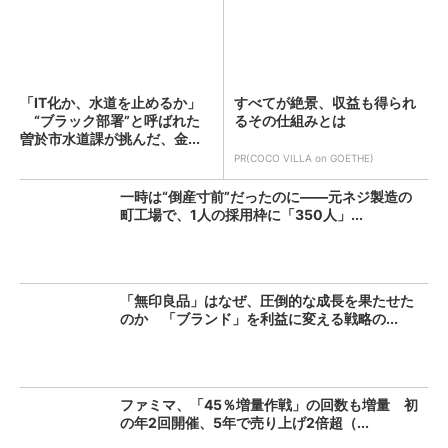
「IT化か、水道を止めるか」
すべてが絶景、収益も得られ
“ブラック部署”と呼ばれた
るその仕組みとは
曽於市水道課が挑んだ、金...
PR(COCO VILLA on GOETHE)
一時は“倒産寸前”だったのに――元ネジ製造の
町工場で、1人の採用枠に「350人」...
「無印良品」はなぜ、圧倒的な成長を果たせた
のか 「ブランド」を利益に変える戦略の...
ファミマ、「45％増量作戦」の回数も増量 初
の年2回開催、5年で売り上げ2倍超（...