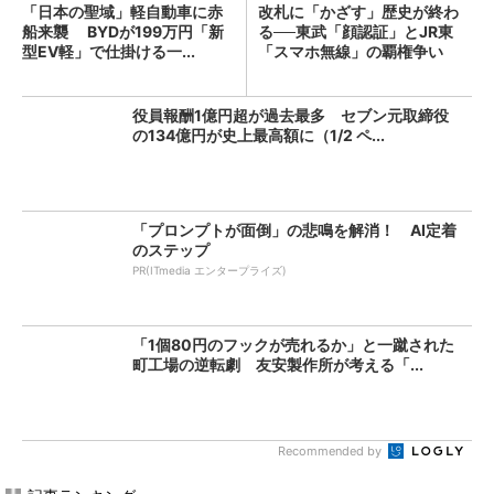
「日本の聖域」軽自動車に赤
改札に「かざす」歴史が終わ
船来襲 BYDが199万円「新
る──東武「顔認証」とJR東
型EV軽」で仕掛ける一...
「スマホ無線」の覇権争い
役員報酬1億円超が過去最多 セブン元取締役
の134億円が史上最高額に（1/2 ペ...
「プロンプトが面倒」の悲鳴を解消！ AI定着
のステップ
PR(ITmedia エンタープライズ)
「1個80円のフックが売れるか」と一蹴された
町工場の逆転劇 友安製作所が考える「...
Recommended by