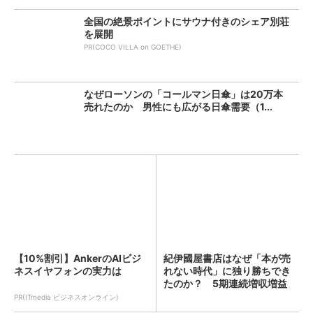
全国の絶景ポイントにサウナ付きのシェア別荘
を展開
PR(COCO VILLA on GOETHE)
なぜローソンの「コールマン日傘」は20万本
売れたのか 男性にも広がる日傘需要（1...
【10%割引】AnkerのAIビジ
紀伊國屋書店はなぜ「本が売
ネスイヤフォンの実力は
れない時代」に独り勝ちでき
たのか？ 5期連続増収増益
を...
PR(ITmedia ビジネスオンライン)