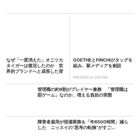
なぜ「一度消えた」オニツカ
GOETHEとFINCHIがタッグを
タイガーは復活したのか 世
組み、新メディアを創設
界的ブランドへと成長した背
景...
PR(FINCHI on GOETHE)
管理職の約9割がプレイヤー兼務 「管理職は
罰ゲーム」なのか、増える負担の実態
障害者雇用が現場業務を「年6500時間」減ら
した ニッスイの“思考の転換”がすご...