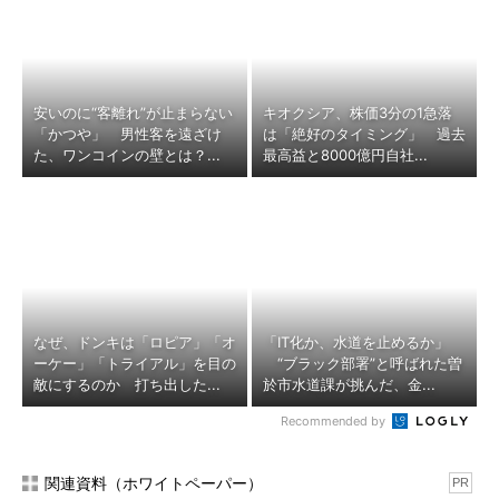
安いのに“客離れ”が止まらない
キオクシア、株価3分の1急落
「かつや」 男性客を遠ざけ
は「絶好のタイミング」 過去
た、ワンコインの壁とは？...
最高益と8000億円自社...
なぜ、ドンキは「ロピア」「オ
「IT化か、水道を止めるか」
ーケー」「トライアル」を目の
“ブラック部署”と呼ばれた曽
敵にするのか 打ち出した...
於市水道課が挑んだ、金...
Recommended by
関連資料（ホワイトペーパー）
PR