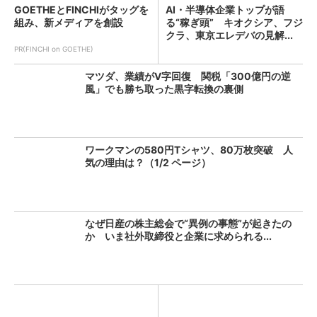
GOETHEとFINCHIがタッグを
AI・半導体企業トップが語
組み、新メディアを創設
る“稼ぎ頭” キオクシア、フジ
クラ、東京エレデバの見解...
PR(FINCHI on GOETHE)
マツダ、業績がV字回復 関税「300億円の逆
風」でも勝ち取った黒字転換の裏側
ワークマンの580円Tシャツ、80万枚突破 人
気の理由は？（1/2 ページ）
なぜ日産の株主総会で“異例の事態”が起きたの
か いま社外取締役と企業に求められる...