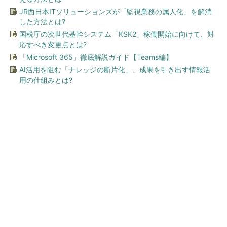
JR西日本ITソリューションズが「監視業務の属人化」を解消
した方法とは?
国税庁の次世代基幹システム「KSK2」稼働開始に向けて、対
応すべき変更点とは?
「Microsoft 365」徹底解説ガイド【Teams編】
AI活用を阻む「ナレッジの断片化」、成果を引き出す情報活
用の仕組みとは?
今、あなたにオススメ
シェア別荘「COCO VILLA O
wners」3選
PR(COCO VILLA on GOETHE)