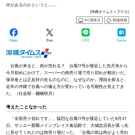
何があるのかというと……。
[沖縄タイムス＋プラス]
PC用表示
関連情報
Share
Post
LINE
Hatena
台風が来ると、肉が売れる？ 台風11号が接近した先月末から
今月初めにかけて、スーパーの肉売り場で売り切れが相次いだ。
保存食とは正反対の生ものなのに、なぜなのか。理由を探ると、
近年の沖縄で台風への備え方が変わっている可能性が見えてき
た。（社会部・棚橋咲月）
考えたことなかった
「全部売り切れです」。猛烈な台風11号が接近していた8月31
日。サンエー那覇メインプレイス食品館で、大城忠店長が真っ先
に見せてくれたのは肉売り場だった。「台風の前は肉がよく売れ