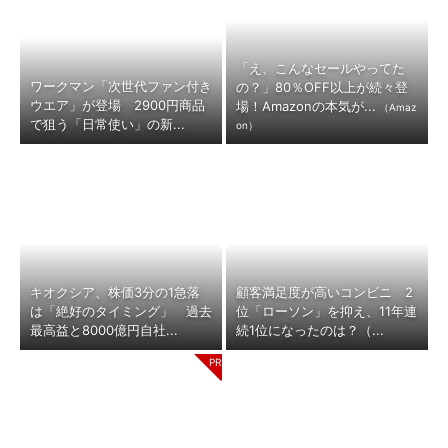
「え、こんなセールやってた
ワークマン「次世代ファン付き
の？」80％OFF以上が続々登
ウエア」が登場 2900円商品
場！Amazonの本気が...
（Amaz
で狙う「日常使い」の新...
on）
キオクシア、株価3分の1急落
顧客満足度が高いコンビニ 2
は「絶好のタイミング」 過去
位「ローソン」を抑え、11年連
最高益と8000億円自社...
続1位になったのは？（...