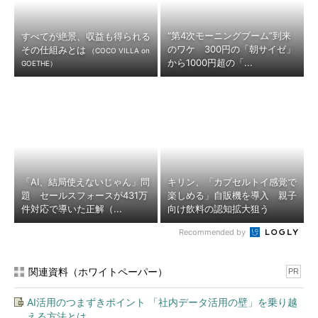
“第4次モーニングブーム”到来
すべてが絶景、収益も得られる
のワケ 300円の「朝サイゼ」
その仕組みとは
（COCO VILLA on
から1000円超の「...
GOETHE）
「AI、結局使えないじゃん」問
キリン、「カプセルトイ感覚で
題 セールスフォースが431万
楽しめる」自販機を導入 親子
件対応で導いた正解（...
向け飲料の認知拡大狙う
Recommended by
関連資料（ホワイトペーパー）
PR
AI活用のつまずきポイント 「社内データ活用の壁」を乗り越
える方法とは