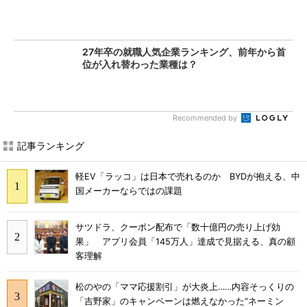
27年卒の就職人気企業ランキング、前年から首
位が入れ替わった業種は？
Recommended by
記事ランキング
軽EV「ラッコ」は日本で売れるのか BYDが抱える、中
国メーカーならではの課題
サツドラ、クーポン配布で「数十億円の売り上げ効
果」 アプリ会員「145万人」達成で見据える、真の顧
客理解
松のやの「ママ応援割引」が大炎上……内容そっくりの
「吉野家」のキャンペーンは燃えなかった“ネーミン