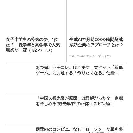
女子小学生の将来の夢、1位
生成AIで月間2000時間削減
は？ 低学年と高学年で人気
成功企業のアプローチとは？
職業が一変（1/2 ページ）
PR(ITmedia エンタープライズ)
あつ森、トモコレ、ぽこポケ 大ヒット「箱庭
ゲーム」に共通する「作りたくなる」仕掛...
「中国人観光客が原因」は誤解だった？ 京都
を苦しめる“観光集中”の正体：スピン経...
病院内のコンビニ、なぜ「ローソン」が最も多