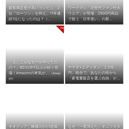
顧客満足度が高いコンビニ 2
ワークマン「次世代ファン付き
位「ローソン」を抑え、11年連
ウエア」が登場 2900円商品
続1位になったのは？（...
で狙う「日常使い」の新...
「え、こんなセールやってた
ヤマダ×エディオン「2.5兆
の？」80％OFF以上が続々登
円」統合で、あなたの街から
場！Amazonの本気が...
（Amaz
「家電量販店を選ぶ自由」が...
on）
キオクシア、株価3分の1急落
なぜ「一度消えた」オニツカタ