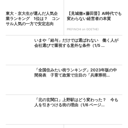
東大・京大生が選んだ人気企
【見城徹×藤田晋】AI時代でも
業ランキング 1位は？ コン
変わらない経営者の本質
サル人気の一方で安定志向
も...
PR(FINCHI on GOETHE)
いまや「給与」だけでは選ばれない 働く人が
会社選びで重視する意外な条件（1/5 ...
「全国住みたい街ランキング」2023年版の中
間発表 子育て政策で注目の「兵庫県明...
「北の玄関口」上野駅はどう変わった？ 今も
人を引きつける街の理由（1/6 ページ...