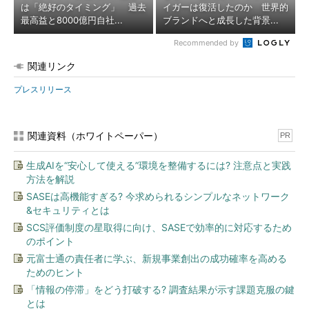
は「絶好のタイミング」 過去
イガーは復活したのか 世界的
最高益と8000億円自社...
ブランドへと成長した背景...
Recommended by
関連リンク
プレスリリース
関連資料（ホワイトペーパー）
PR
生成AIを“安心して使える”環境を整備するには? 注意点と実践
方法を解説
SASEは高機能すぎる? 今求められるシンプルなネットワーク
&セキュリティとは
SCS評価制度の星取得に向け、SASEで効率的に対応するため
のポイント
元富士通の責任者に学ぶ、新規事業創出の成功確率を高める
ためのヒント
「情報の停滞」をどう打破する? 調査結果が示す課題克服の鍵
とは