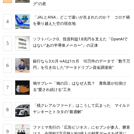
グ”の差
「JALとANA」どこで違いが生まれたのか？ コロナ禍
を乗り越えた空の現在地
ソフトバンクG、投資利益1.8兆円を支えた「OpenAIで
はない“あの半導体メーカー”」の正体
銀行なら3カ月→AIは1カ月 10万件のデータで「数千万
円」を引き出した“データドリブン資金調達術”
鳩サブレー「鳩の日」はなぜ人気？ 豊島屋が仕掛け
る“愛され続ける”工夫
「残クレアルファード」はこうして広まった マイルド
ヤンキーとトヨタの“最適解”
ファミマ先行の「広告ビジネス」にセブンが参入、勝算
は？ 全国約2万店舗と約1億人の顧客データを武器に