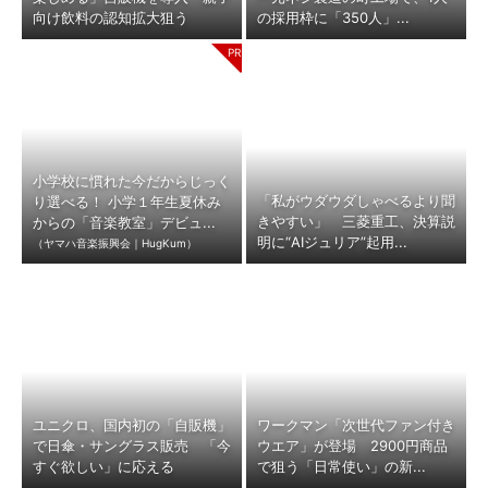
向け飲料の認知拡大狙う
の採用枠に「350人」...
小学校に慣れた今だからじっく
「私がウダウダしゃべるより聞
り選べる！ 小学１年生夏休み
きやすい」 三菱重工、決算説
からの「音楽教室」デビュ...
明に“AIジュリア”起用...
（ヤマハ音楽振興会｜HugKum）
ユニクロ、国内初の「自販機」
ワークマン「次世代ファン付き
で日傘・サングラス販売 「今
ウエア」が登場 2900円商品
すぐ欲しい」に応える
で狙う「日常使い」の新...