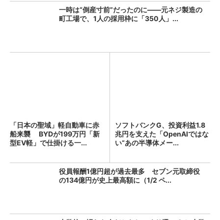
一時は“倒産寸前”だったのに――元ネジ製造の
町工場で、1人の採用枠に「350人」...
「日本の聖域」軽自動車に赤
ソフトバンクG、投資利益1.8
船来襲 BYDが199万円「新
兆円を支えた「OpenAIではな
型EV軽」で仕掛ける一...
い“あの半導体メー...
役員報酬1億円超が過去最多 セブン元取締役
の134億円が史上最高額に（1/2 ペ...