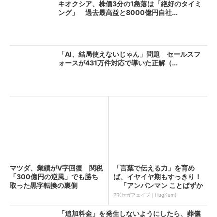
キオクシア、株価3分の1急落は「絶好のタイミ
ング」 過去最高益と8000億円自社...
「AI、結局使えないじゃん」問題 セールスフ
ォースが431万件対応で導いた正解（...
マツダ、業績がV字回復 関税
「言葉で伝える力」を育め
「300億円の逆風」でも勝ち
ば、イヤイヤ期もすっきり！
取った黒字転換の裏側
「アンパンマン ことばずか
ん...
PR(セガフェイブ｜HugKum)
「追加料金」を発生しないようにしたら、葬儀