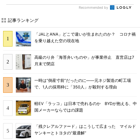
Recommended by
記事ランキング
「JALとANA」どこで違いが生まれたのか？ コロナ禍
を乗り越えた空の現在地
高級のり弁「海苔弁いちのや」が事業停止 直営店は7
月末で閉店
一時は“倒産寸前”だったのに――元ネジ製造の町工場
で、1人の採用枠に「350人」が殺到する理由
軽EV「ラッコ」は日本で売れるのか BYDが抱える、中
国メーカーならではの課題
「残クレアルファード」はこうして広まった マイルド
ヤンキーとトヨタの“最適解”