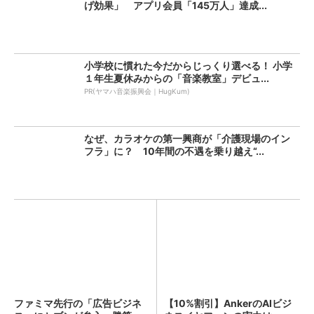
げ効果」 アプリ会員「145万人」達成...
小学校に慣れた今だからじっくり選べる！ 小学
１年生夏休みからの「音楽教室」デビュ...
PR(ヤマハ音楽振興会｜HugKum)
なぜ、カラオケの第一興商が「介護現場のイン
フラ」に？ 10年間の不遇を乗り越え“...
ファミマ先行の「広告ビジネ
【10%割引】AnkerのAIビジ