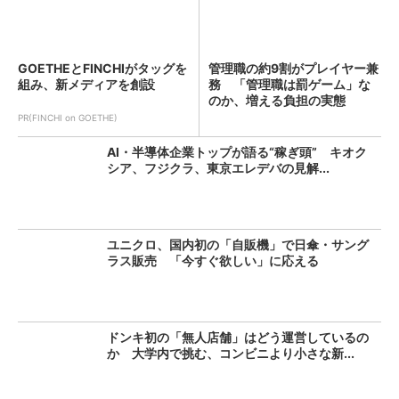
GOETHEとFINCHIがタッグを
管理職の約9割がプレイヤー兼
組み、新メディアを創設
務 「管理職は罰ゲーム」な
のか、増える負担の実態
PR(FINCHI on GOETHE)
AI・半導体企業トップが語る“稼ぎ頭” キオク
シア、フジクラ、東京エレデバの見解...
ユニクロ、国内初の「自販機」で日傘・サング
ラス販売 「今すぐ欲しい」に応える
ドンキ初の「無人店舗」はどう運営しているの
か 大学内で挑む、コンビニより小さな新...