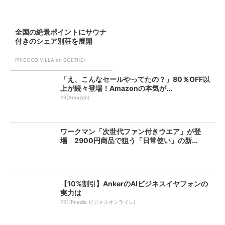
全国の絶景ポイントにサウナ
付きのシェア別荘を展開
PR(COCO VILLA on GOETHE)
「え、こんなセールやってたの？」80％OFF以
上が続々登場！Amazonの本気が...
PR(Amazon)
ワークマン「次世代ファン付きウエア」が登
場 2900円商品で狙う「日常使い」の新...
【10%割引】AnkerのAIビジネスイヤフォンの
実力は
PR(ITmedia ビジネスオンライン)