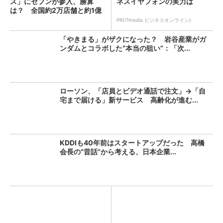
ス」にセブンが参入、勝算
ネスイヤフォンの実力は
は？ 全国約2万店舗と約1億
人...
PR(ITmedia ビジネスオンライン)
「やきまる」がザクになった？ 岩谷産業がガ
ンダムとコラボした“本当の狙い”：「次...
ローソン、「店員とビデオ通話で注文」→「自
宅まで届ける」新サービス 高齢化が進む...
KDDIも40年前はスタートアップだった 高橋
会長の“昔話”から考える、日本企業...