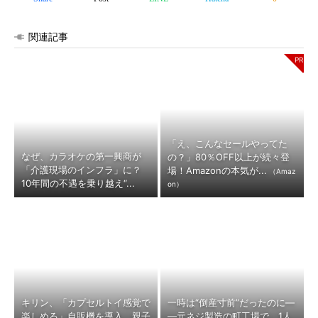
関連記事
「え、こんなセールやってた
なぜ、カラオケの第一興商が
の？」80％OFF以上が続々登
「介護現場のインフラ」に？
場！Amazonの本気が...
（Amaz
10年間の不遇を乗り越え“...
on）
キリン、「カプセルトイ感覚で
一時は“倒産寸前”だったのに―
楽しめる」自販機を導入 親子
―元ネジ製造の町工場で、1人