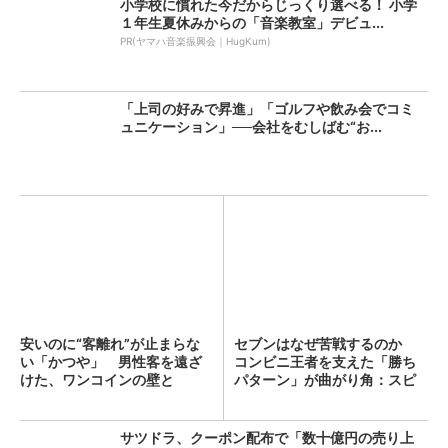
小学校に慣れた今だからじっくり選べる！ 小学
１年生夏休みからの「音楽教室」デビュ...
PR(ヤマハ音楽振興会｜HugKum)
「上司の好みで昇進」「ゴルフや飲み会でコミ
ュニケーション」──会社をむしばむ“お...
安いのに“客離れ”が止まらな
セブンはなぜ苦戦するのか
い「かつや」 男性客を遠ざ
コンビニ王者を支えた「勝ち
けた、ワンコインの壁と
パターン」が曲がり角：スピ
は？...
ン...
サツドラ、クーポン配布で「数十億円の売り上