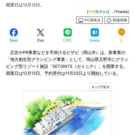
開業日は12月13日。
[
秋月かほ
，ITmedia]
PC用表示
関連情報
Share
Post
LINE
Hatena
0
広告やPR事業などを手掛けるビザビ（岡山市）は、新事業の
「地方創生型グランピング事業」として、岡山県玉野市にグラン
ピング型リゾート施設「SETONITE（セトニテ）」を開業する。
開業日は12月13日、予約受付は11月23日より開始している。