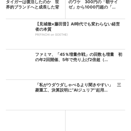
タイガーは復活したのか 世
のワケ 300円の「朝サイ
界的ブランドへと成長した背
ゼ」から1000円超の「...
景...
【見城徹×藤田晋】AI時代でも変わらない経営
者の本質
PR(FINCHI on GOETHE)
ファミマ、「45％増量作戦」の回数も増量 初
の年2回開催、5年で売り上げ2倍超（...
「私がウダウダしゃべるより聞きやすい」 三
菱重工、決算説明に“AIジュリア”起用...