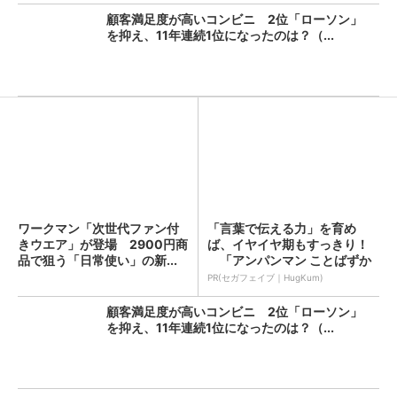
顧客満足度が高いコンビニ 2位「ローソン」
を抑え、11年連続1位になったのは？（...
ワークマン「次世代ファン付
「言葉で伝える力」を育め
きウエア」が登場 2900円商
ば、イヤイヤ期もすっきり！
品で狙う「日常使い」の新...
「アンパンマン ことばずか
ん...
PR(セガフェイブ｜HugKum)
顧客満足度が高いコンビニ 2位「ローソン」
を抑え、11年連続1位になったのは？（...