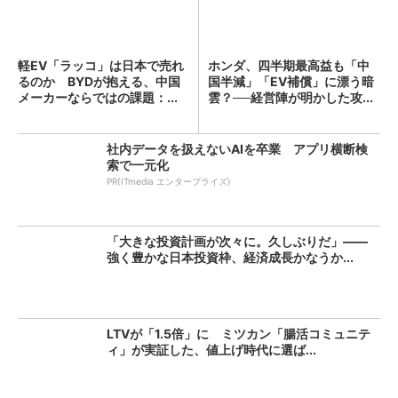
軽EV「ラッコ」は日本で売れ
ホンダ、四半期最高益も「中
るのか BYDが抱える、中国
国半減」「EV補償」に漂う暗
メーカーならではの課題：...
雲？──経営陣が明かした攻...
社内データを扱えないAIを卒業 アプリ横断検
索で一元化
PR(ITmedia エンタープライズ)
「大きな投資計画が次々に。久しぶりだ」――
強く豊かな日本投資枠、経済成長かなうか...
LTVが「1.5倍」に ミツカン「腸活コミュニテ
ィ」が実証した、値上げ時代に選ば...