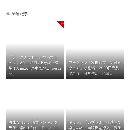
関連記事
「え、こんなセールやってた
ワークマン「次世代ファン付き
の？」80％OFF以上が続々登
ウエア」が登場 2900円商品
場！Amazonの本気が...
（Amaz
で狙う「日常使い」の新...
on）
将来なりたい職業ランキング
キリン、「カプセルトイ感覚で
男子中学生1位は「ITエンジニ
楽しめる」自販機を導入 親子