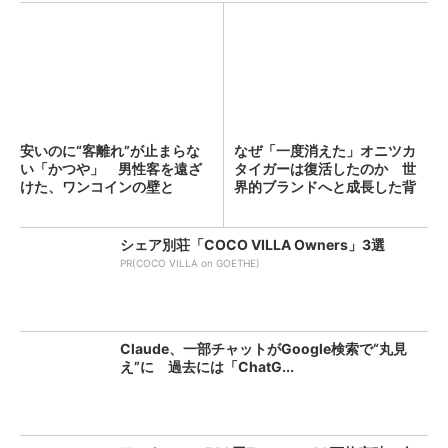
安いのに“客離れ”が止まらな
なぜ「一度消えた」オニツカ
い「かつや」 男性客を遠ざ
タイガーは復活したのか 世
けた、ワンコインの壁と
界的ブランドへと成長した背
は？...
景...
シェア別荘「COCO VILLA Owners」3選
PR(COCO VILLA on GOETHE)
Claude、一部チャットがGoogle検索で“丸見
え”に 過去には「ChatG...