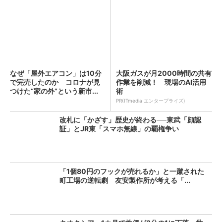
なぜ「屋外エアコン」は10分
大阪ガスが月2000時間の共有
で完売したのか コロナが見
作業を削減！ 現場のAI活用
つけた“家の外”という新市...
術
PR(ITmedia エンタープライズ)
改札に「かざす」歴史が終わる──東武「顔認
証」とJR東「スマホ無線」の覇権争い
「1個80円のフックが売れるか」と一蹴された
町工場の逆転劇 友安製作所が考える「...