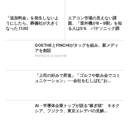
「追加料金」を発生しないよ
エアコン市場の見えない課
うにしたら、葬儀社が大きく
題、「室外機が8～9割」を知
なった (1/6)
る人は5％ パナソニック調
査...
GOETHEとFINCHIがタッグを組み、新メディ
アを創設
PR(FINCHI on GOETHE)
「上司の好みで昇進」「ゴルフや飲み会でコミ
ュニケーション」──会社をむしばむ“お...
AI・半導体企業トップが語る“稼ぎ頭” キオク
シア、フジクラ、東京エレデバの見解...