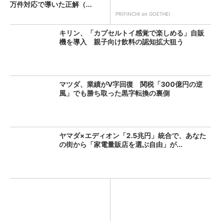
万件対応で導いた正解（...
PR(FINCHI on GOETHE)
キリン、「カプセルトイ感覚で楽しめる」自販
機を導入 親子向け飲料の認知拡大狙う
マツダ、業績がV字回復 関税「300億円の逆
風」でも勝ち取った黒字転換の裏側
ヤマダ×エディオン「2.5兆円」統合で、あなた
の街から「家電量販店を選ぶ自由」が...