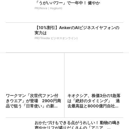
「うがいパワー」で一年中！ 健やか
PR(iNova｜Hugkum)
【10%割引】AnkerのAIビジネスイヤフォンの
実力は
PR(ITmedia ビジネスオンライン)
ワークマン「次世代ファン付
キオクシア、株価3分の1急落
きウエア」が登場 2900円商
は「絶好のタイミング」 過
品で狙う「日常使い」の新...
去最高益と8000億円自社...
おかたづけもできる点がうれしい！ 動物の鳴き
声やセリフが盛りだくさんの「アニア ...