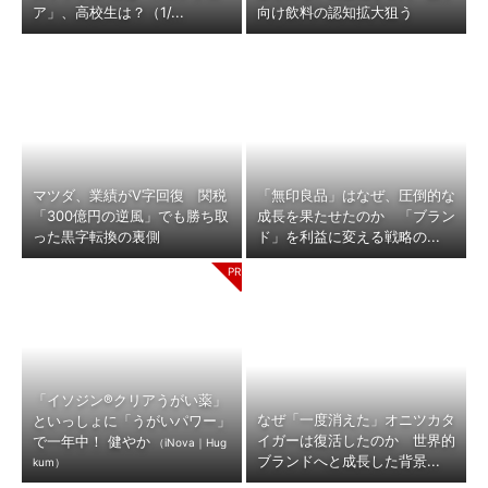
ア」、高校生は？（1/...
向け飲料の認知拡大狙う
マツダ、業績がV字回復 関税
「無印良品」はなぜ、圧倒的な
「300億円の逆風」でも勝ち取
成長を果たせたのか 「ブラン
った黒字転換の裏側
ド」を利益に変える戦略の...
「イソジン®クリアうがい薬」
なぜ「一度消えた」オニツカタ
といっしょに「うがいパワー」
イガーは復活したのか 世界的
で一年中！ 健やか
（iNova｜Hug
ブランドへと成長した背景...
kum）