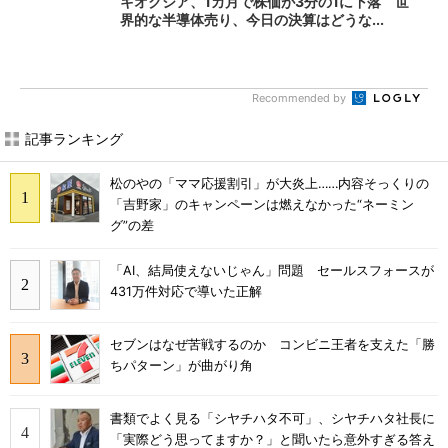
キオクシア、1カ月で株価が3分の1に下落 世
界的な半導体売り、今日の決算はどうな...
Recommended by
記事ランキング
松のやの「ママ応援割引」が大炎上……内容そっくりの
「吉野家」のキャンペーンは燃えなかった“ネーミン
グ”の差
「AI、結局使えないじゃん」問題 セールスフォースが
431万件対応で導いた正解
セブンはなぜ苦戦するのか コンビニ王者を支えた「勝
ちパターン」が曲がり角
書類でよく見る「シヤチハタ不可」、シヤチハタ社長に
「実際どう思ってますか？」と聞いたら意外すぎる答え