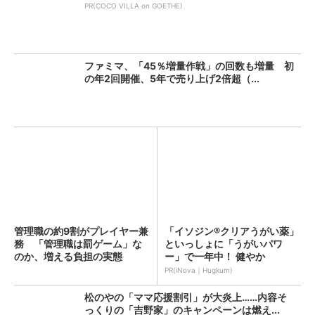
PR(COCO VILLA on GOETHE)
ファミマ、「45％増量作戦」の回数も増量 初
の年2回開催、5年で売り上げ2倍超（...
管理職の約9割がプレイヤー兼
「イソジン®クリアうがい薬」
務 「管理職は罰ゲーム」な
といっしょに「うがいパワ
のか、増える負担の実態
ー」で一年中！ 健やか
PR(iNova｜Hugkum)
松のやの「ママ応援割引」が大炎上……内容そ
っくりの「吉野家」のキャンペーンは燃え...