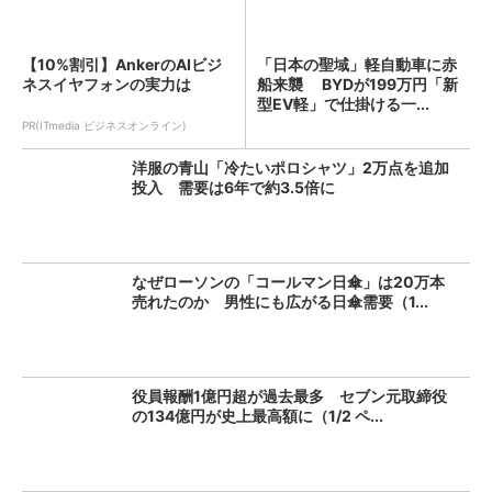
【10%割引】AnkerのAIビジ
「日本の聖域」軽自動車に赤
ネスイヤフォンの実力は
船来襲 BYDが199万円「新
型EV軽」で仕掛ける一...
PR(ITmedia ビジネスオンライン)
洋服の青山「冷たいポロシャツ」2万点を追加
投入 需要は6年で約3.5倍に
なぜローソンの「コールマン日傘」は20万本
売れたのか 男性にも広がる日傘需要（1...
役員報酬1億円超が過去最多 セブン元取締役
の134億円が史上最高額に（1/2 ペ...