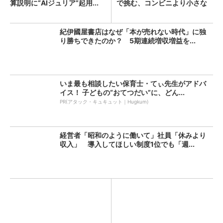
算説明に“AIジュリア”起用...
で挑む、コンビニより小さな
新...
紀伊國屋書店はなぜ「本が売れない時代」に独
り勝ちできたのか？ 5期連続増収増益を...
いま最も相談したい保育士・てぃ先生がアドバ
イス！ 子どもの“おてつだい”に、どん...
PR(アタック・キュキュット｜Hugkum)
経営者「昭和のように働いて」社員「休みより
収入」 導入してほしい制度1位でも「週...