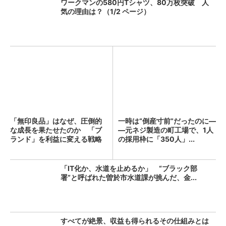
ワークマンの580円Tシャツ、80万枚突破 人
気の理由は？（1/2 ページ）
「無印良品」はなぜ、圧倒的
一時は“倒産寸前”だったのに―
な成長を果たせたのか 「ブ
―元ネジ製造の町工場で、1人
ランド」を利益に変える戦略
の採用枠に「350人」...
の...
「IT化か、水道を止めるか」 “ブラック部
署”と呼ばれた曽於市水道課が挑んだ、金...
すべてが絶景、収益も得られるその仕組みとは