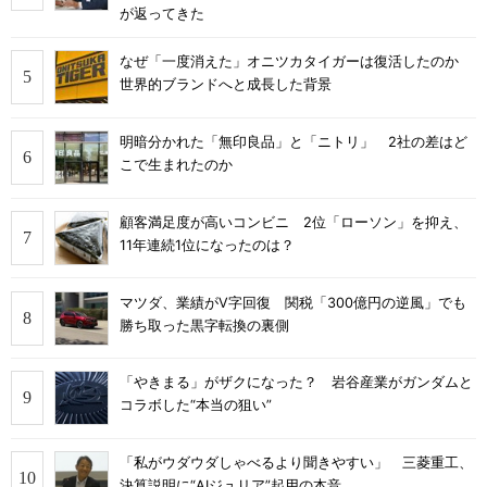
が返ってきた
なぜ「一度消えた」オニツカタイガーは復活したのか
世界的ブランドへと成長した背景
明暗分かれた「無印良品」と「ニトリ」 2社の差はど
こで生まれたのか
顧客満足度が高いコンビニ 2位「ローソン」を抑え、
11年連続1位になったのは？
マツダ、業績がV字回復 関税「300億円の逆風」でも
勝ち取った黒字転換の裏側
「やきまる」がザクになった？ 岩谷産業がガンダムと
コラボした“本当の狙い”
「私がウダウダしゃべるより聞きやすい」 三菱重工、
決算説明に“AIジュリア”起用の本音