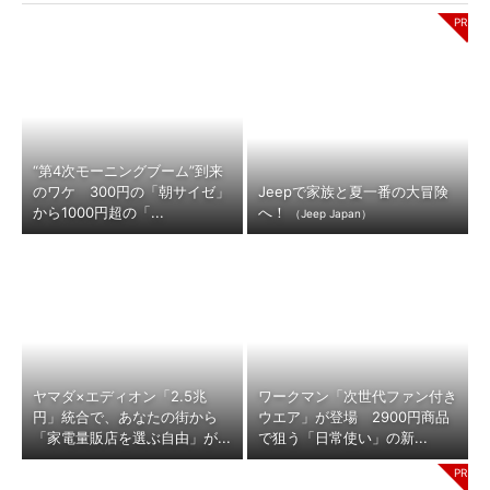
“第4次モーニングブーム”到来
のワケ 300円の「朝サイゼ」
Jeepで家族と夏一番の大冒険
から1000円超の「...
へ！
（Jeep Japan）
ヤマダ×エディオン「2.5兆
ワークマン「次世代ファン付き
円」統合で、あなたの街から
ウエア」が登場 2900円商品
「家電量販店を選ぶ自由」が...
で狙う「日常使い」の新...