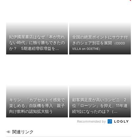
紀伊國屋書店はなぜ「本が売れ
全国の絶景ポイントにサウナ付
ない時代」に独り勝ちできたの
きのシェア別荘を展開
（COCO
か？ 5期連続増収増益を...
VILLA on GOETHE）
キリン、「カプセルトイ感覚で
顧客満足度が高いコンビニ 2
楽しめる」自販機を導入 親子
位「ローソン」を抑え、11年連
向け飲料の認知拡大狙う
続1位になったのは？（...
Recommended by
関連リンク