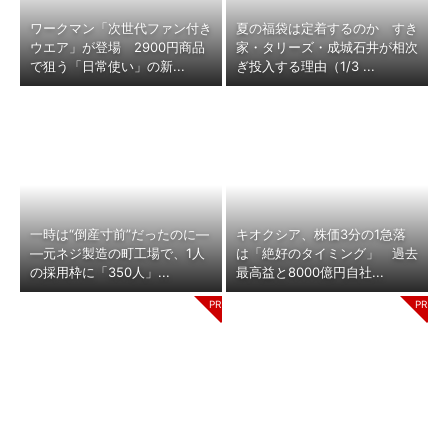
ワークマン「次世代ファン付き
夏の福袋は定着するのか すき
ウエア」が登場 2900円商品
家・タリーズ・成城石井が相次
で狙う「日常使い」の新...
ぎ投入する理由（1/3 ...
一時は“倒産寸前”だったのに―
キオクシア、株価3分の1急落
―元ネジ製造の町工場で、1人
は「絶好のタイミング」 過去
の採用枠に「350人」...
最高益と8000億円自社...
「え、こんなセールやってた
「言葉で伝える力」を育めば、
の？」80％OFF以上が続々登
イヤイヤ期もすっきり！ 「ア