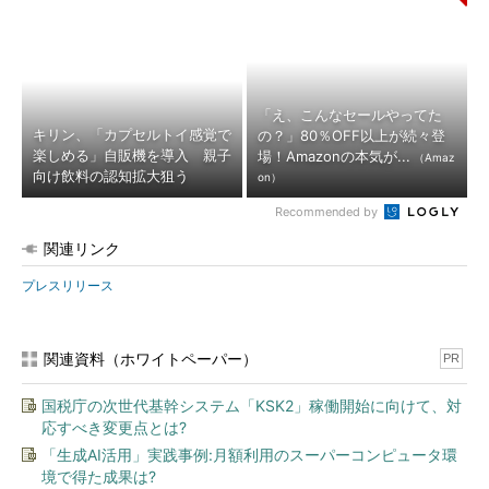
「え、こんなセールやってた
キリン、「カプセルトイ感覚で
の？」80％OFF以上が続々登
楽しめる」自販機を導入 親子
場！Amazonの本気が...
（Amaz
向け飲料の認知拡大狙う
on）
Recommended by
関連リンク
プレスリリース
関連資料（ホワイトペーパー）
PR
国税庁の次世代基幹システム「KSK2」稼働開始に向けて、対
応すべき変更点とは?
「生成AI活用」実践事例:月額利用のスーパーコンピュータ環
境で得た成果は?