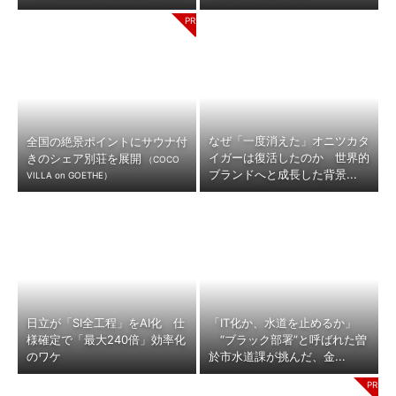
なぜ「一度消えた」オニツカタ
全国の絶景ポイントにサウナ付
イガーは復活したのか 世界的
きのシェア別荘を展開
（COCO
ブランドへと成長した背景...
VILLA on GOETHE）
日立が「SI全工程」をAI化 仕
「IT化か、水道を止めるか」
様確定で「最大240倍」効率化
“ブラック部署”と呼ばれた曽
のワケ
於市水道課が挑んだ、金...