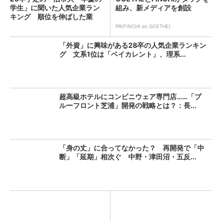
学生」に聞いた人気企業ラン
組み、新メディアを創設
キング 順位を伸ばした業
界...
PR(FINCHI on GOETHE)
「外資」に興味がある28卒の人気企業ランキン
グ 文系1位は「ベイカレント」、理系...
超高級ホテルにコンビニウェア専門店……「ブ
ルーフロント芝浦」開発の戦略とは？：長...
「身の丈」に合ってなかった？ 再開発で「中
断」「延期」相次ぐ 中野・津田沼・五反...