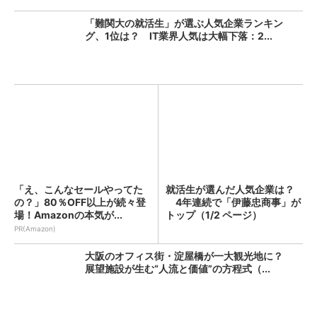
「難関大の就活生」が選ぶ人気企業ランキン
グ、1位は？ IT業界人気は大幅下落：2...
「え、こんなセールやってた
就活生が選んだ人気企業は？
の？」80％OFF以上が続々登
4年連続で「伊藤忠商事」が
場！Amazonの本気が...
トップ（1/2 ページ）
PR(Amazon)
大阪のオフィス街・淀屋橋が一大観光地に？
展望施設が生む“人流と価値”の方程式（...