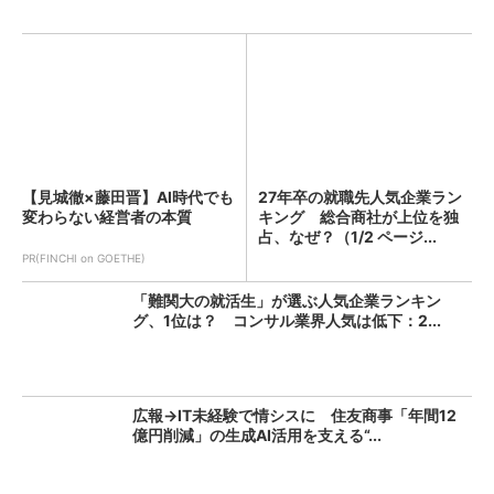
【見城徹×藤田晋】AI時代でも
27年卒の就職先人気企業ラン
変わらない経営者の本質
キング 総合商社が上位を独
占、なぜ？（1/2 ページ...
PR(FINCHI on GOETHE)
「難関大の就活生」が選ぶ人気企業ランキン
グ、1位は？ コンサル業界人気は低下：2...
広報→IT未経験で情シスに 住友商事「年間12
億円削減」の生成AI活用を支える“...