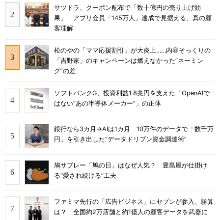
サツドラ、クーポン配布で「数十億円の売り上げ効
果」 アプリ会員「145万人」達成で見据える、真の顧
客理解
松のやの「ママ応援割引」が大炎上……内容そっくりの
「吉野家」のキャンペーンは燃えなかった“ネーミン
グ”の差
ソフトバンクG、投資利益1.8兆円を支えた「OpenAIで
はない“あの半導体メーカー”」の正体
銀行なら3カ月→AIは1カ月 10万件のデータで「数千万
円」を引き出した“データドリブン資金調達術”
鳩サブレー「鳩の日」はなぜ人気？ 豊島屋が仕掛け
る“愛され続ける”工夫
ファミマ先行の「広告ビジネス」にセブンが参入、勝算
は？ 全国約2万店舗と約1億人の顧客データを武器に