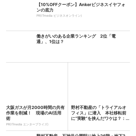
【10%OFFクーポン】Ankerビジネスイヤフォ
ンの底力
PR(ITmedia ビジネスオンライン)
働きがいのある企業ランキング 2位「電
通」、1位は？
大阪ガスが月2000時間の共有
野村不動産の「トライアルオ
作業を削減！ 現場のAI活用
フィス」に潜入 本社移転前
術
に“実験”を挟んだワケは？：...
PR(ITmedia エンタープライズ)
野村不動産、石神井公園駅に地上26階・地下2