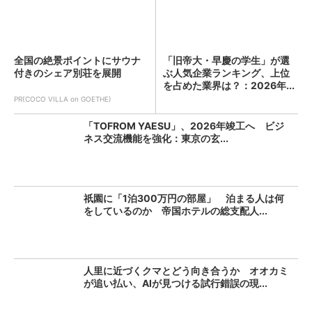
全国の絶景ポイントにサウナ
「旧帝大・早慶の学生」が選
付きのシェア別荘を展開
ぶ人気企業ランキング、上位
を占めた業界は？：2026年...
PR(COCO VILLA on GOETHE)
「TOFROM YAESU」、2026年竣工へ ビジ
ネス交流機能を強化：東京の玄...
祇園に「1泊300万円の部屋」 泊まる人は何
をしているのか 帝国ホテルの総支配人...
人里に近づくクマとどう向き合うか オオカミ
が追い払い、AIが見つける試行錯誤の現...