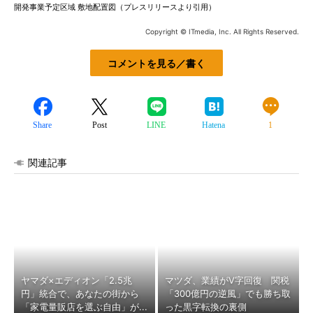
開発事業予定区域 敷地配置図（プレスリリースより引用）
Copyright © ITmedia, Inc. All Rights Reserved.
コメントを見る／書く
Share
Post
LINE
Hatena
1
関連記事
ヤマダ×エディオン「2.5兆
マツダ、業績がV字回復 関税
円」統合で、あなたの街から
「300億円の逆風」でも勝ち取
「家電量販店を選ぶ自由」が...
った黒字転換の裏側