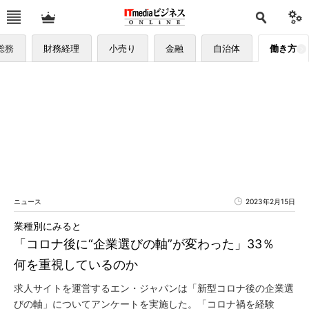
総務
財務経理
小売り
金融
自治体
働き方
ニュース
2023年2月15日
業種別にみると
「コロナ後に“企業選びの軸”が変わった」33％
何を重視しているのか
求人サイトを運営するエン・ジャパンは「新型コロナ後の企業選
びの軸」についてアンケートを実施した。「コロナ禍を経験