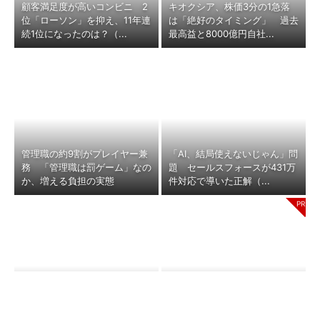
顧客満足度が高いコンビニ 2
キオクシア、株価3分の1急落
位「ローソン」を抑え、11年連
は「絶好のタイミング」 過去
続1位になったのは？（...
最高益と8000億円自社...
管理職の約9割がプレイヤー兼
「AI、結局使えないじゃん」問
務 「管理職は罰ゲーム」なの
題 セールスフォースが431万
か、増える負担の実態
件対応で導いた正解（...
安いのに“客離れ”が止まらない
ロボット掃除機の進化のカギは
「かつや」 男性客を遠ざけ
水にあり。このボードがすごい