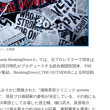
wn 7』を開催
nts BreakingDown 6』では、元プロレスラーで現在は
田日明氏がプロデュースする総合格闘技団体、THE
。BreakingDownとTHE OUTSIDERによる対抗戦
年の大みそかに開催された『湘南美容クリニック presents
選手など、現役プロ格闘家の参戦が決定している。その他にも
 OUTSIDER軍団として出場した啓之輔、樋口武大、萩原裕介、
には過去最大の約2600人が応募。書類審査を通過した