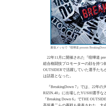
幕張メッセで『喧嘩道 presents BreakingDo
22年11月に開催された『喧嘩道 prese
総合格闘技プロモーターの顔を持つ前
OUTSIDERで活躍していた選手たちが集結
は話題となった。
『BreakingDown 7』では、22
RIZIN.40』に出場したYUSHI
『Breaking Down 6』でTHE
高垣勇二らの再戦も発表された。大会