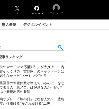
マイページ
X
Facebook
導入事例
デジタルイベント
記事ランキング
松のやの「ママ応援割引」が大炎上……内
容そっくりの「吉野家」のキャンペーンは
燃えなかった“ネーミング”の差
居酒屋の倒産件数が増えているのに、なぜ
ワタミの「鳥メロ」は好調なのか 約6年
ぶり新規出店の勝算
鳩サブレー「鳩の日」はなぜ人気？ 豊島
屋が仕掛ける“愛され続ける”工夫