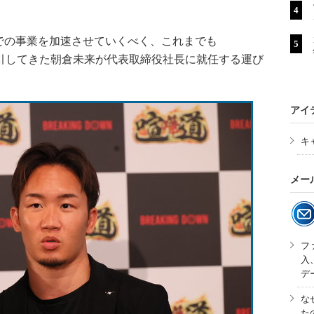
の事業を加速させていくべく、これまでも
をけん引してきた朝倉未来が代表取締役社長に就任する運び
アイ
キ
メー
フ
入
デ
な
た