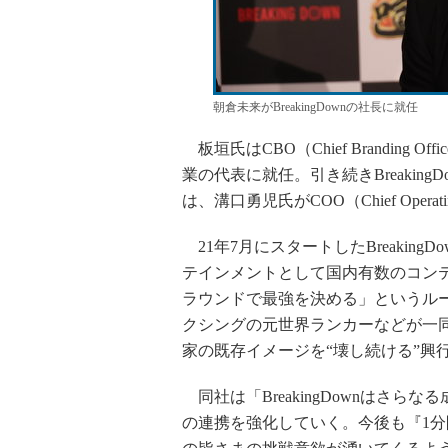
朝倉未来がBreakingDownの社長に就任
板垣氏はCBO（Chief Brandin
業の代表に就任。引き続きBreakin
は、溝口勇児氏がCOO（Chief Opera
21年7月にスタートしたBreakin
テインメントとして国内有数のコンテ
ラウンドで最強を決める」というル
クシングの元世界ランカーなどが一
家の既存イメージを“壊し続ける”興
同社は「BreakingDownはさ
の連携を強化していく。今後も『1