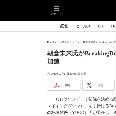
メディア
経営
セールス
CX
H
ITmedia ビジネスオンライン
朝倉未来氏がBreakingD
朝倉未来氏がBreakin
加速
2023年02月17日 12時05分 公開
印刷
見る
「1分1ラウンド」で最強を決める総合格
レイキングダウン）」を手掛けるBreak
の板垣雄吾（YUGO）氏が退任し、Br