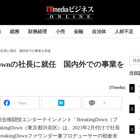
R
総務
財務経理
小売
金融
自治体
人材不足
ownの社長に就任 国内外での事業を加速
gDownの社長に就任 国内外での事業を
注目
[
ITmedia
]
Share
0
闘技エンターテインメント「BreakingDown（ブ
ingDown（東京都渋谷区）は、2023年2月付けで社長
eakingDownファウンダー兼プロデューサーの朝倉未