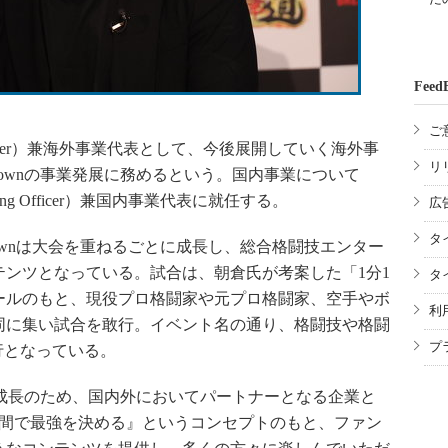
Feed
ご
g Officer）兼海外事業代表として、今後展開していく海外事
リ
gDownの事業発展に務めるという。国内事業について
ting Officer）兼国内事業代表に就任する。
広
タ
gDownは大会を重ねるごとに成長し、総合格闘技エンター
ンツとなっている。試合は、朝倉氏が考案した「1分1
タ
ールのもと、現役プロ格闘家や元プロ格闘家、空手やボ
利
同に集い試合を敢行。イベント名の通り、格闘技や格闘
プ
行となっている。
らなる成長のため、国内外においてパートナーとなる企業と
分間で最強を決める』というコンセプトのもと、ファン