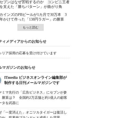
セブンはなぜ苦戦するのか コンビニ王者
を支えた「勝ちパターン」が曲がり角
カインズのPBビールが1カ月で30万本 3
年かけて作った「138円ラガー」の勝算
もっと読む
ティメディアからのお知らせ
ャリア採用の応募を受け付けています
ルマガジンのお知らせ
ITmedia ビジネスオンライン編集部が
制作する日刊メールマガジンです
ァミマ先行の「広告ビジネス」にセブンが参
、勝算は？ 全国約2万店舗と約1億人の顧客
ータを武器に
ぜ「一度消えた」オニツカタイガーは復活し
のか 世界的ブランドへと成長した背景