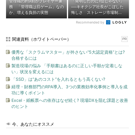
管理職の約9割がプレイヤー兼
「発明したのに1位じゃない」
務 「管理職は罰ゲーム」なの
──キオクシア社長がこぼした
か、増える負担の実態
悔しさ ストレージ市場制...
Recommended by
関連資料（ホワイトペーパー）
PR
優秀な「スクラムマスター」が外さない“5大認定資格”とは?
合格するには
製造現場の悩み 「手順書はあるのに正しい手順が定着しな
い」状況を変えるには
「SSD」は“あのコスト”を入れるともう高くない?
経理・財務部門のRPA導入、3つの業務効率化事例と導入を成
功に導くポイント
Excel・紙帳票への依存はなぜ続く? 現場DXを阻む課題と改善
のヒント
今、あなたにオススメ