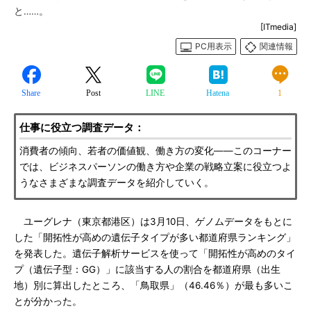
と……。
[ITmedia]
PC用表示
関連情報
Share
Post
LINE
Hatena
1
仕事に役立つ調査データ：
消費者の傾向、若者の価値観、働き方の変化――このコーナー
では、ビジネスパーソンの働き方や企業の戦略立案に役立つよ
うなさまざまな調査データを紹介していく。
ユーグレナ（東京都港区）は3月10日、ゲノムデータをもとに
した「開拓性が高めの遺伝子タイプが多い都道府県ランキング」
を発表した。遺伝子解析サービスを使って「開拓性が高めのタイ
プ（遺伝子型：GG）」に該当する人の割合を都道府県（出生
地）別に算出したところ、「鳥取県」（46.46％）が最も多いこ
とが分かった。