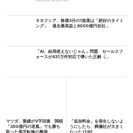
PR(FINCHI on GOETHE)
キオクシア、株価3分の1急落は「絶好のタイミ
ング」 過去最高益と8000億円自社...
「AI、結局使えないじゃん」問題 セールスフ
ォースが431万件対応で導いた正解（...
マツダ、業績がV字回復 関税
「追加料金」を発生しないよ
「300億円の逆風」でも勝ち
うにしたら、葬儀社が大きく
取った黒字転換の裏側
なった (1/6)