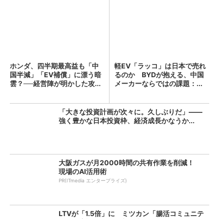
ホンダ、四半期最高益も「中
軽EV「ラッコ」は日本で売れ
国半減」「EV補償」に漂う暗
るのか BYDが抱える、中国
雲？──経営陣が明かした攻...
メーカーならではの課題：...
「大きな投資計画が次々に。久しぶりだ」――
強く豊かな日本投資枠、経済成長かなうか...
大阪ガスが月2000時間の共有作業を削減！
現場のAI活用術
PR(ITmedia エンタープライズ)
LTVが「1.5倍」に ミツカン「腸活コミュニテ