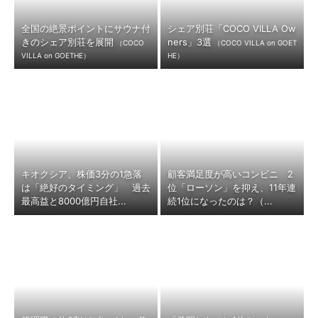
全国の絶景ポイントにサウナ付
シェア別荘「COCO VILLA Ow
きのシェア別荘を展開
ners」3選
（COCO
（COCO VILLA on GOET
VILLA on GOETHE）
HE）
キオクシア、株価3分の1急落
顧客満足度が高いコンビニ 2
は「絶好のタイミング」 過去
位「ローソン」を抑え、11年連
最高益と8000億円自社...
続1位になったのは？（...