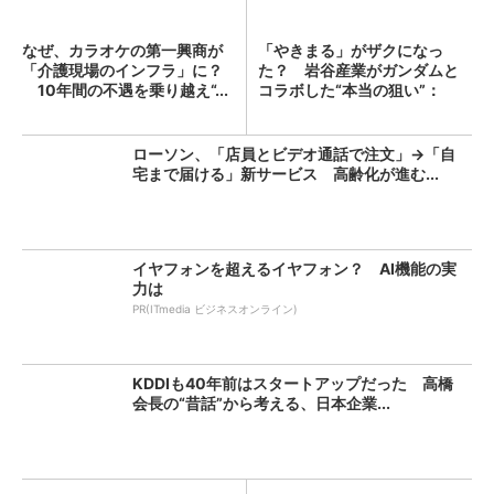
なぜ、カラオケの第一興商が
「やきまる」がザクになっ
「介護現場のインフラ」に？
た？ 岩谷産業がガンダムと
10年間の不遇を乗り越え“...
コラボした“本当の狙い”：
「次...
ローソン、「店員とビデオ通話で注文」→「自
宅まで届ける」新サービス 高齢化が進む...
イヤフォンを超えるイヤフォン？ AI機能の実
力は
PR(ITmedia ビジネスオンライン)
KDDIも40年前はスタートアップだった 高橋
会長の“昔話”から考える、日本企業...