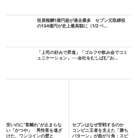
役員報酬1億円超が過去最多 セブン元取締役
の134億円が史上最高額に（1/2 ペ...
「上司の好みで昇進」「ゴルフや飲み会でコミ
ュニケーション」──会社をむしばむ“お...
安いのに“客離れ”が止まらな
セブンはなぜ苦戦するのか
い「かつや」 男性客を遠ざ
コンビニ王者を支えた「勝ち
けた、ワンコインの壁と
パターン」が曲がり角：スピ