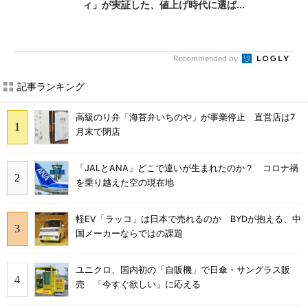
ィ」が実証した、値上げ時代に選ば...
Recommended by
記事ランキング
高級のり弁「海苔弁いちのや」が事業停止 直営店は7
月末で閉店
「JALとANA」どこで違いが生まれたのか？ コロナ禍
を乗り越えた空の現在地
軽EV「ラッコ」は日本で売れるのか BYDが抱える、中
国メーカーならではの課題
ユニクロ、国内初の「自販機」で日傘・サングラス販
売 「今すぐ欲しい」に応える