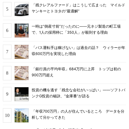
「残クレアルファード」はこうして広まった マイルド
ヤンキーとトヨタの“最適解”
一時は“倒産寸前”だったのに――元ネジ製造の町工場
で、1人の採用枠に「350人」が殺到する理由
「バス運転手は稼げない」は過去の話？ ウィラーが年
収600万円を実現した理由
「銀行員の平均年収」684万円に上昇 トップは初の
900万円超え
投資の機を逃す「残念な会社がいっぱい」――ソフトバ
ンクG投資の秘訣、“金庫番”が語る
「年収700万円」の人が住んでいるところ データを分
析して分かってきた