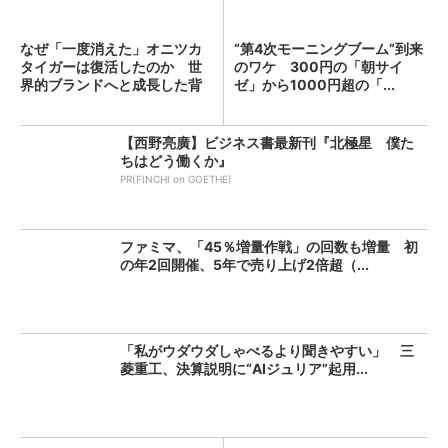
なぜ「一度消えた」オニツカ
“第4次モーニングブーム”到来
タイガーは復活したのか 世
のワケ 300円の「朝サイ
界的ブランドへと成長した背
ゼ」から1000円超の「...
景...
【西野亮廣】ビジネス書最新刊『北極星 僕た
ちはどう働くか』
PR(FINCHI on GOETHE)
ファミマ、「45％増量作戦」の回数も増量 初
の年2回開催、5年で売り上げ2倍超（...
「私がウダウダしゃべるより聞きやすい」 三
菱重工、決算説明に“AIジュリア”起用...