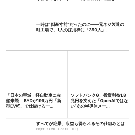
一時は“倒産寸前”だったのに――元ネジ製造の
町工場で、1人の採用枠に「350人」...
「日本の聖域」軽自動車に赤
ソフトバンクG、投資利益1.8
船来襲 BYDが199万円「新
兆円を支えた「OpenAIではな
型EV軽」で仕掛ける一...
い“あの半導体メー...
すべてが絶景、収益も得られるその仕組みとは
PR(COCO VILLA on GOETHE)