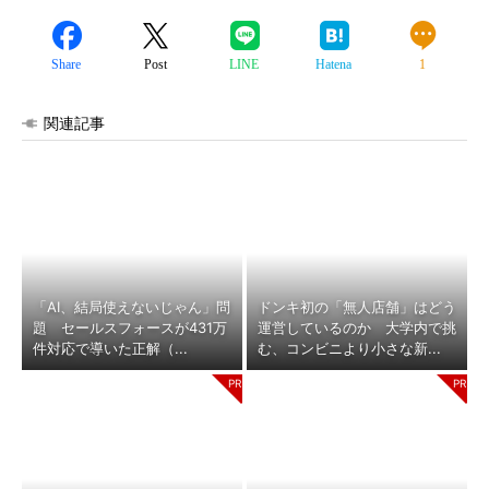
Share
Post
LINE
Hatena
1
関連記事
「AI、結局使えないじゃん」問
ドンキ初の「無人店舗」はどう
題 セールスフォースが431万
運営しているのか 大学内で挑
件対応で導いた正解（...
む、コンビニより小さな新...