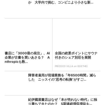
か 大学内で挑む、コンビニより小さな新...
書店に「3000冊の発注」、AI
全国の絶景ポイントにサウナ
企業が古書を買いあさる？ A
付きのシェア別荘を展開
nthropicも数...
PR(COCO VILLA on GOETHE)
障害者雇用が現場業務を「年6500時間」減ら
した ニッスイの“思考の転換”がすご...
紀伊國屋書店はなぜ「本が売れない時代」に独
り勝ちできたのか？ 5期連続増収増益を...