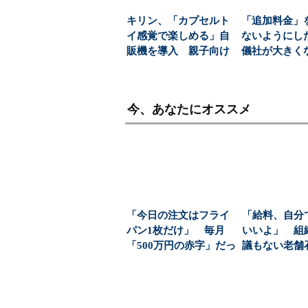
キリン、「カプセルト
「追加料金」
イ感覚で楽しめる」自
ないようにし
販機を導入 親子向け
儀社が大きく
飲料の認知拡大狙う
(1/6)
今、あなたにオススメ
「今日の注文はフライ
「給料、自分
パン1枚だけ」 毎月
いいよ」 組
「500万円の赤字」だっ
議もない老舗
た町工場が、年商...
カーが、管理
成...