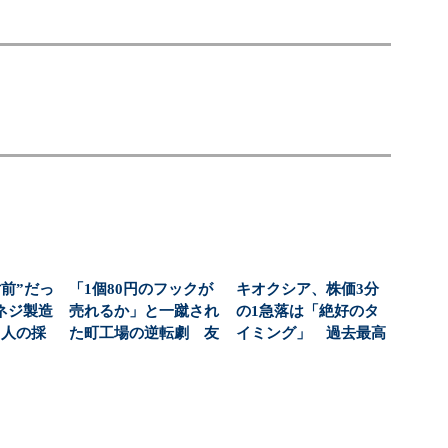
前”だっ
「1個80円のフックが
キオクシア、株価3分
ネジ製造
売れるか」と一蹴され
の1急落は「絶好のタ
1人の採
た町工場の逆転劇 友
イミング」 過去最高
...
安製作所が考える「...
益と8000億円自社...