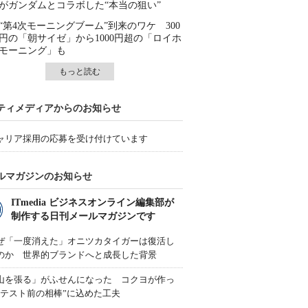
がガンダムとコラボした“本当の狙い”
“第4次モーニングブーム”到来のワケ 300
円の「朝サイゼ」から1000円超の「ロイホ
モーニング」も
もっと読む
ティメディアからのお知らせ
ャリア採用の応募を受け付けています
ルマガジンのお知らせ
ITmedia ビジネスオンライン編集部が
制作する日刊メールマガジンです
ぜ「一度消えた」オニツカタイガーは復活し
のか 世界的ブランドへと成長した背景
山を張る」がふせんになった コクヨが作っ
“テスト前の相棒”に込めた工夫