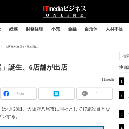
R
総務
財務経理
小売
金融
自治体
人材不足
生、6店舗が出店：4月28日に
」誕生、6店舗が出店
注目
[
ITmedia
]
Share
0
4月28日、大阪府八尾市に同社として17施設目とな
プンする。