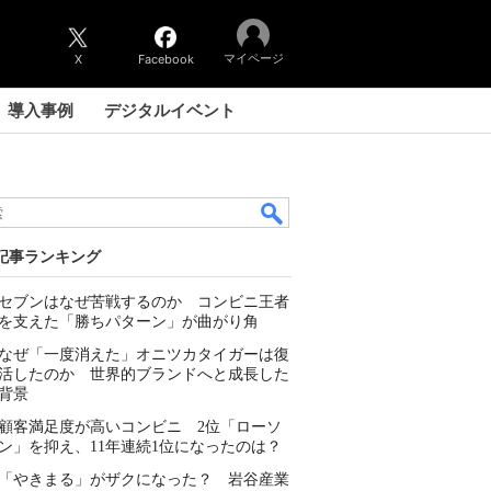
マイページ
X
Facebook
導入事例
デジタルイベント
記事ランキング
セブンはなぜ苦戦するのか コンビニ王者
を支えた「勝ちパターン」が曲がり角
なぜ「一度消えた」オニツカタイガーは復
活したのか 世界的ブランドへと成長した
背景
顧客満足度が高いコンビニ 2位「ローソ
ン」を抑え、11年連続1位になったのは？
「やきまる」がザクになった？ 岩谷産業