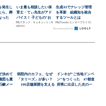
を発生し
いま最も相談したい保
生成AIでナレッジ管理
たら、葬
育士・てぃ先生がアド
を革新 組織知を統合
なった
バイス！ 子どもの“お
するツールとは
PR(アタック・キュキュット｜H
てつだい”に、どん...
PR(ITmedia エンタープライズ)
ugkum)
Recommended by
で決めて
病院内のカフェ、なぜ
ドンキが“ご当地ドンペ
織図も稟
「タリーズ」が多い？
ン”をつくった 47都道
石鹸メー
100店舗展開を支える
府県に出店した次の一
ナシで
運営戦略（1/4...
手（1/2 ペ...