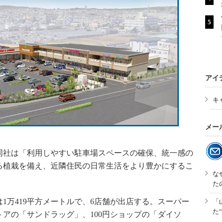
アイ
キ
メー
社は「利用しやすい駐車場スペースの確保、統一感の
る植栽を備え、近隣住民の日常生活をより豊かにするこ
な
た
万419平方メートルで、6店舗が出店する。スーパー
「
た
アの「サンドラッグ」、100円ショップの「ダイソ