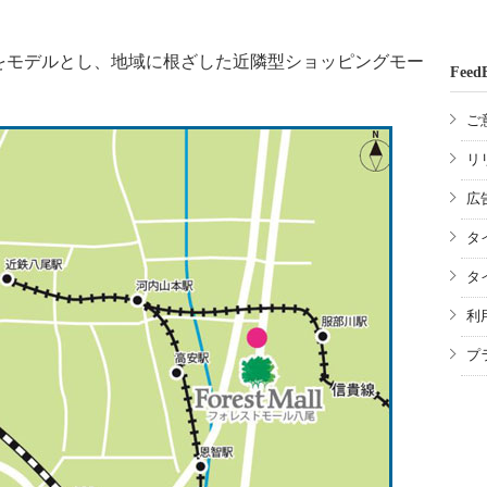
モデルとし、地域に根ざした近隣型ショッピングモー
Feed
ご
リ
広
タ
タ
利
プ