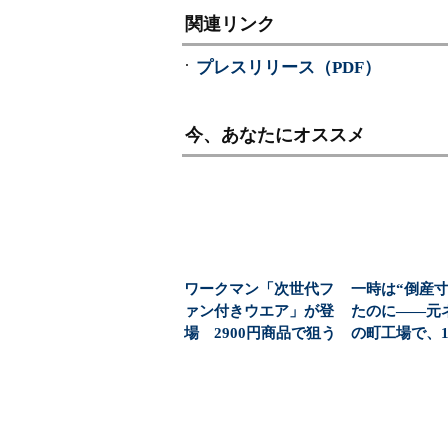
関連リンク
プレスリリース（PDF）
今、あなたにオススメ
ワークマン「次世代フ
一時は“倒産寸
ァン付きウエア」が登
たのに――元
場 2900円商品で狙う
の町工場で、
「日常使い」の新...
用枠に「350人」