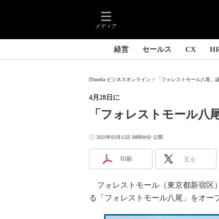
メディア
経営
セールス
CX
H
ITmedia ビジネスオンライン
「フォレストモール八尾」誕
4月28日に
「フォレストモール八尾
2023年03月12日 08時00分 公開
印刷
見る
フォレストモール（東京都新宿区）は
る「フォレストモール八尾」をオー