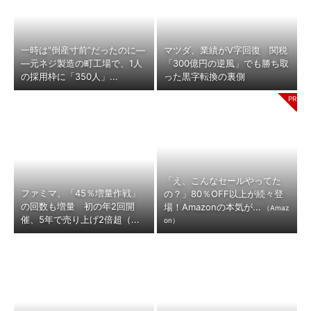
一時は“倒産寸前”だったのに―
マツダ、業績がV字回復 関税
―元ネジ製造の町工場で、1人
「300億円の逆風」でも勝ち取
の採用枠に「350人」...
った黒字転換の裏側
「え、こんなセールやってた
ファミマ、「45％増量作戦」
の？」80％OFF以上が続々登
の回数も増量 初の年2回開
場！Amazonの本気が...
（Amaz
催、5年で売り上げ2倍超（...
on）