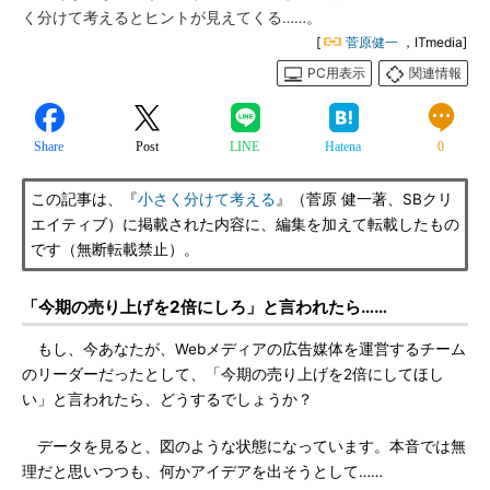
く分けて考えるとヒントが見えてくる……。
[
菅原健一
，ITmedia]
PC用表示
関連情報
Share
Post
LINE
Hatena
0
この記事は、『
小さく分けて考える
』（菅原 健一著、SBクリ
エイティブ）に掲載された内容に、編集を加えて転載したもの
です（無断転載禁止）。
「今期の売り上げを2倍にしろ」と言われたら……
もし、今あなたが、Webメディアの広告媒体を運営するチーム
のリーダーだったとして、「今期の売り上げを2倍にしてほし
い」と言われたら、どうするでしょうか？
データを見ると、図のような状態になっています。本音では無
理だと思いつつも、何かアイデアを出そうとして……