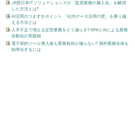
JR西日本ITソリューションズが「監視業務の属人化」を解消
した方法とは?
AI活用のつまずきポイント 「社内データ活用の壁」を乗り越
える方法とは
人手不足で増える定型業務をどう減らす? RPAとAIによる業務
自動化の実践例
電子契約ツール導入後も業務負荷が減らない? 契約業務全体を
効率化するには
今、あなたにオススメ
ワークマン「次世代ファン付
きウエア」が登場 2900円商
品で狙う「日常使い」の新...