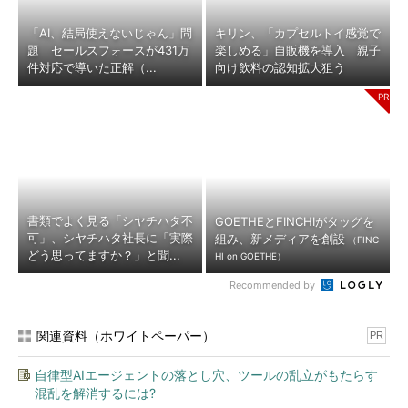
「AI、結局使えないじゃん」問
キリン、「カプセルトイ感覚で
題 セールスフォースが431万
楽しめる」自販機を導入 親子
件対応で導いた正解（...
向け飲料の認知拡大狙う
書類でよく見る「シヤチハタ不
GOETHEとFINCHIがタッグを
可」、シヤチハタ社長に「実際
組み、新メディアを創設
（FINC
どう思ってますか？」と聞...
HI on GOETHE）
Recommended by
関連資料（ホワイトペーパー）
PR
自律型AIエージェントの落とし穴、ツールの乱立がもたらす
混乱を解消するには?