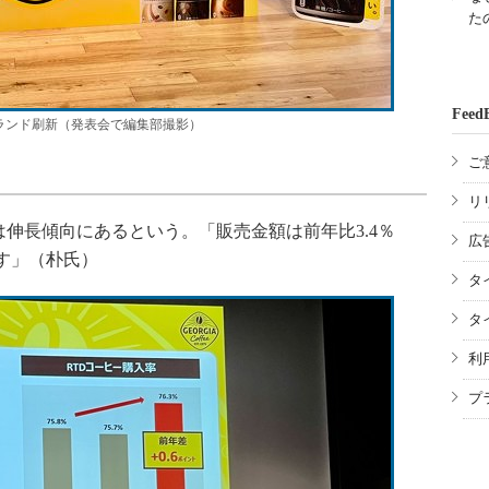
た
Feed
ランド刷新（発表会で編集部撮影）
ご
リ
伸長傾向にあるという。「販売金額は前年比3.4％
広
ます」（朴氏）
タ
タ
利
プ