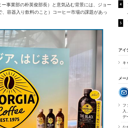
ヒー事業部の朴英俊部長）と意気込む背景には、ジョー
inkの略で、容器入り飲料のこと）コーヒー市場の課題があっ
アイ
キ
メー
フ
入
デ
な