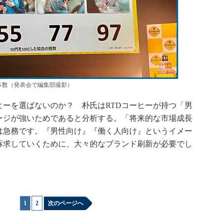
が多数（発表会で編集部撮影）
ーを選ばないのか？ 朴氏はRTDコーヒーが持つ「男
ージが強いためであると分析する。「将来的な市場成長
は急務です。『男性向け』『働く人向け』というイメー
訴求していくために、大々的なブランド刷新が必要でし
1
|
2
次のページへ