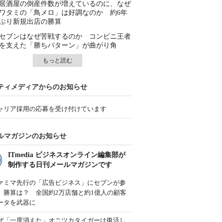
居酒屋の倒産件数が増えているのに、なぜ
ワタミの「鳥メロ」は好調なのか 約6年
ぶり新規出店の勝算
セブンはなぜ苦戦するのか コンビニ王者
を支えた「勝ちパターン」が曲がり角
もっと読む
ティメディアからのお知らせ
ャリア採用の応募を受け付けています
ルマガジンのお知らせ
ITmedia ビジネスオンライン編集部が
制作する日刊メールマガジンです
ァミマ先行の「広告ビジネス」にセブンが参
、勝算は？ 全国約2万店舗と約1億人の顧客
ータを武器に
ぜ「一度消えた」オニツカタイガーは復活し