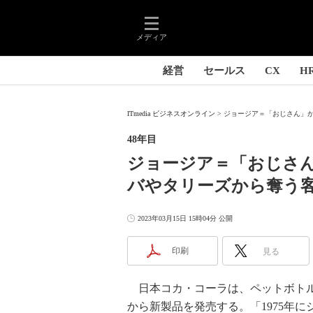
メディア
経営
セールス
CX
H
ITmedia ビジネスオンライン
ジョージア＝「おじさん」か
48年目
ジョージア＝「おじさ
バやタリーズから奪う
2023年03月15日 15時04分 公開
印刷
見る
日本コカ・コーラは、ペットボトル
から新製品を発売する。「1975年