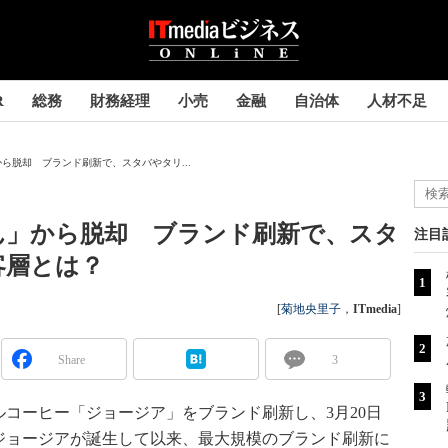
R
総務
財務経理
小売
金融
自治体
人材不足
ら脱却 ブランド刷新で、スタバやタリ...
ん」から脱却 ブランド刷新で、スタ
注目
客層とは？
[
菊地央里子
，
ITmedia
]
Share
3
コーヒー「ジョージア」をブランド刷新し、3月20日
にジョージアが誕生して以来、最大規模のブランド刷新に