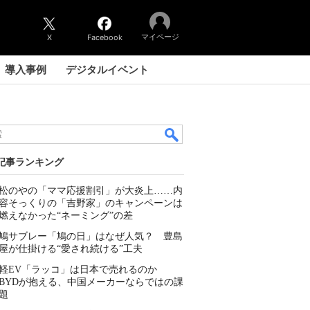
マイページ
X
Facebook
導入事例
デジタルイベント
記事ランキング
松のやの「ママ応援割引」が大炎上……内
容そっくりの「吉野家」のキャンペーンは
燃えなかった“ネーミング”の差
鳩サブレー「鳩の日」はなぜ人気？ 豊島
屋が仕掛ける“愛され続ける”工夫
軽EV「ラッコ」は日本で売れるのか
BYDが抱える、中国メーカーならではの課
題