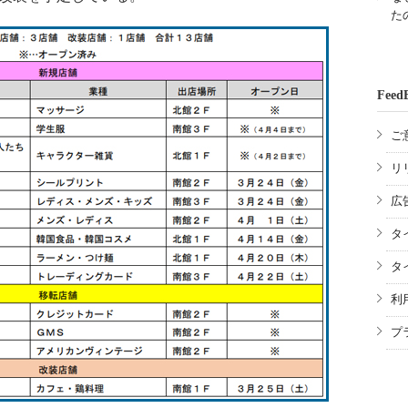
た
Feed
ご
リ
広
タ
タ
利
プ