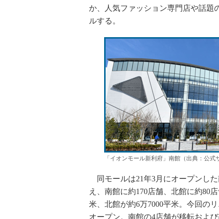
か、人気ファッション専門店や話題の
ルする。
「イオンモール新利府」南館（出典：公式
同モールは21年3月にオープンした
え、南館に約170店舗、北館に約80
米、北館が約6万7000平米。今回の
オープン。南館の4店舗が移転およ