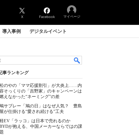
マイページ
X
Facebook
導入事例
デジタルイベント
記事ランキング
松のやの「ママ応援割引」が大炎上……内
容そっくりの「吉野家」のキャンペーンは
燃えなかった“ネーミング”の差
鳩サブレー「鳩の日」はなぜ人気？ 豊島
屋が仕掛ける“愛され続ける”工夫
軽EV「ラッコ」は日本で売れるのか
BYDが抱える、中国メーカーならではの課
題