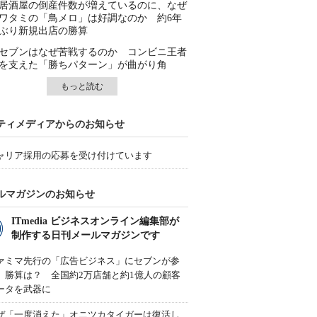
居酒屋の倒産件数が増えているのに、なぜ
ワタミの「鳥メロ」は好調なのか 約6年
ぶり新規出店の勝算
セブンはなぜ苦戦するのか コンビニ王者
を支えた「勝ちパターン」が曲がり角
もっと読む
ティメディアからのお知らせ
ャリア採用の応募を受け付けています
ルマガジンのお知らせ
ITmedia ビジネスオンライン編集部が
制作する日刊メールマガジンです
ァミマ先行の「広告ビジネス」にセブンが参
、勝算は？ 全国約2万店舗と約1億人の顧客
ータを武器に
ぜ「一度消えた」オニツカタイガーは復活し