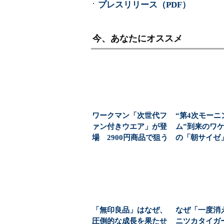
プレスリリース（PDF）
今、あなたにオススメ
ワークマン「次世代フ
“第4次モーニ
ァン付きウエア」が登
ム”到来のワケ
場 2900円商品で狙う
の「朝サイゼ」
「日常使い」の新...
00円超の「...
「無印良品」はなぜ、
なぜ「一度消
圧倒的な成長を果たせ
ニツカタイガ