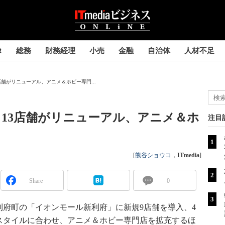
R
総務
財務経理
小売
金融
自治体
人材不足
舗がリニューアル、アニメ＆ホビー専門...
13店舗がリニューアル、アニメ＆ホ
注目
[
熊谷ショウコ
，
ITmedia
]
Share
0
利府町の「イオンモール新利府」に新規9店舗を導入、4
スタイルに合わせ、アニメ＆ホビー専門店を拡充するほ