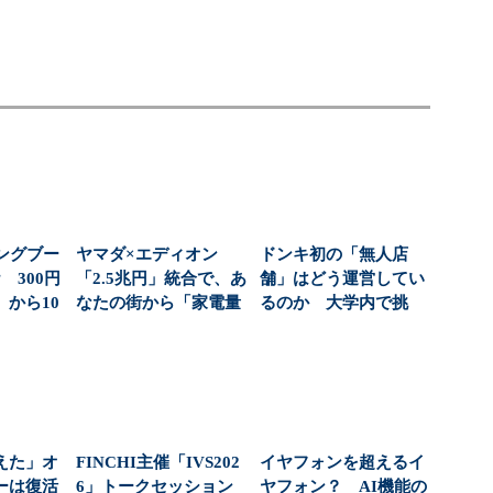
ングブー
ヤマダ×エディオン
ドンキ初の「無人店
 300円
「2.5兆円」統合で、あ
舗」はどう運営してい
から10
なたの街から「家電量
るのか 大学内で挑
販店を選ぶ自由」が...
む、コンビニより小さ
な新...
えた」オ
FINCHI主催「IVS202
イヤフォンを超えるイ
ーは復活
6」トークセッション
ヤフォン？ AI機能の