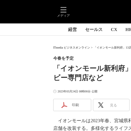
メディア
経営
セールス
CX
H
ITmedia ビジネスオンライン
「イオンモール新利府」13店
今春を予定
「イオンモール新利府」
ビー専門店など
2023年03月24日 08時00分 公開
印刷
見る
イオンモールは2023年春、宮城県
店舗を改装する。多様化するライフ