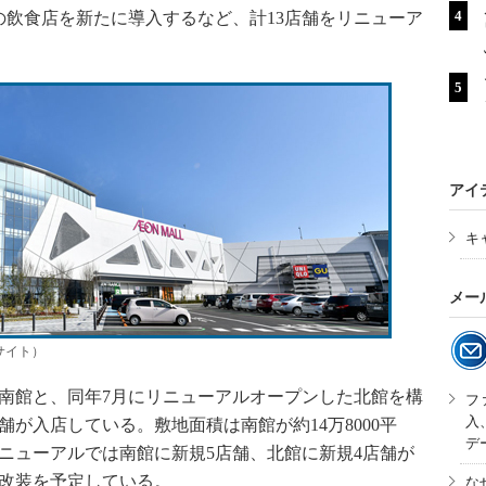
飲食店を新たに導入するなど、計13店舗をリニューア
アイ
キ
メー
サイト）
南館と、同年7月にリニューアルオープンした北館を構
フ
入
店舗が入店している。敷地面積は南館が約14万8000平
デ
リニューアルでは南館に新規5店舗、北館に新規4店舗が
び改装を予定している。
な