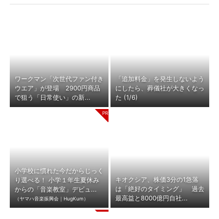
ワークマン「次世代ファン付き
「追加料金」を発生しないよう
ウエア」が登場 2900円商品
にしたら、葬儀社が大きくなっ
で狙う「日常使い」の新...
た (1/6)
小学校に慣れた今だからじっく
キオクシア、株価3分の1急落
り選べる！ 小学１年生夏休み
は「絶好のタイミング」 過去
からの「音楽教室」デビュ...
最高益と8000億円自社...
（ヤマハ音楽振興会｜HugKum）