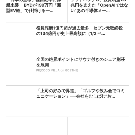
船来襲 BYDが199万円「新
兆円を支えた「OpenAIではな
型EV軽」で仕掛ける一...
い“あの半導体メー...
役員報酬1億円超が過去最多 セブン元取締役
の134億円が史上最高額に（1/2 ペ...
全国の絶景ポイントにサウナ付きのシェア別荘
を展開
PR(COCO VILLA on GOETHE)
「上司の好みで昇進」「ゴルフや飲み会でコミ
ュニケーション」──会社をむしばむ“お...