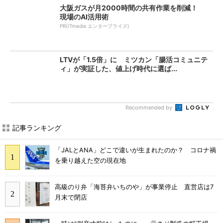
大阪ガスが月2000時間の共有作業を削減！
現場のAI活用術
PR(ITmedia エンタープライズ)
LTVが「1.5倍」に ミツカン「腸活コミュニテ
ィ」が実証した、値上げ時代に選ば...
Recommended by
記事ランキング
「JALとANA」どこで違いが生まれたのか？ コロナ禍
を乗り越えた空の現在地
高級のり弁「海苔弁いちのや」が事業停止 直営店は7
月末で閉店