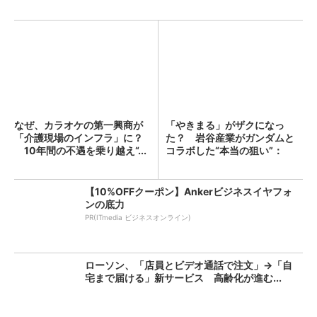
なぜ、カラオケの第一興商が
「やきまる」がザクになっ
「介護現場のインフラ」に？
た？ 岩谷産業がガンダムと
10年間の不遇を乗り越え“...
コラボした“本当の狙い”：
「次...
【10%OFFクーポン】Ankerビジネスイヤフォ
ンの底力
PR(ITmedia ビジネスオンライン)
ローソン、「店員とビデオ通話で注文」→「自
宅まで届ける」新サービス 高齢化が進む...