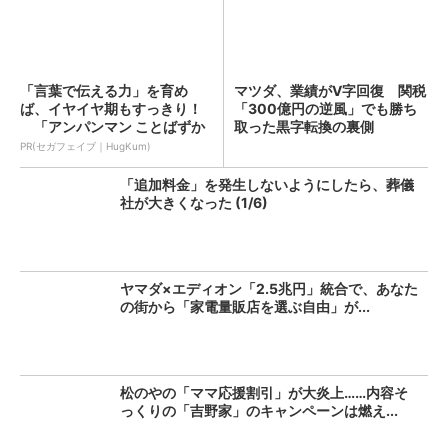
「言葉で伝える力」を育め
マツダ、業績がV字回復 関税
ば、イヤイヤ期もすっきり！
「300億円の逆風」でも勝ち
「アンパンマン ことばずか
取った黒字転換の裏側
ん...
PR(セガフェイブ｜HugKum)
「追加料金」を発生しないようにしたら、葬儀
社が大きくなった (1/6)
ヤマダ×エディオン「2.5兆円」統合で、あなた
の街から「家電量販店を選ぶ自由」が...
松のやの「ママ応援割引」が大炎上……内容そ
っくりの「吉野家」のキャンペーンは燃え...