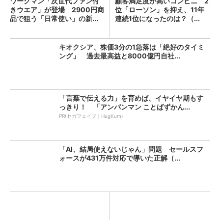
ワークマン「次世代ファン付
顧客満足度が高いコンビニ 2
きウエア」が登場 2900円商
位「ローソン」を抑え、11年
品で狙う「日常使い」の新...
連続1位になったのは？（...
キオクシア、株価3分の1急落は「絶好のタイミ
ング」 過去最高益と8000億円自社...
「言葉で伝える力」を育めば、イヤイヤ期もす
っきり！ 「アンパンマン ことばずかん...
PR(セガフェイブ｜HugKum)
「AI、結局使えないじゃん」問題 セールスフ
ォースが431万件対応で導いた正解（...