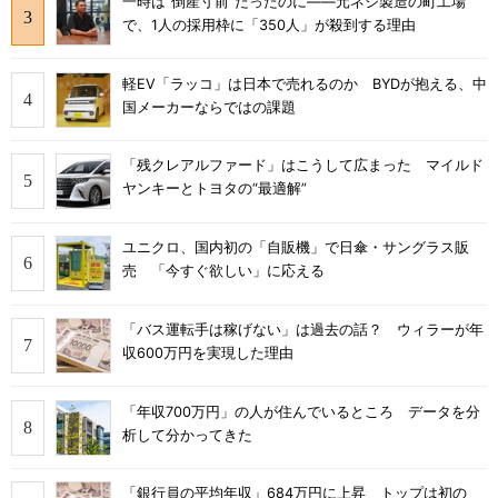
一時は“倒産寸前”だったのに――元ネジ製造の町工場
で、1人の採用枠に「350人」が殺到する理由
軽EV「ラッコ」は日本で売れるのか BYDが抱える、中
国メーカーならではの課題
「残クレアルファード」はこうして広まった マイルド
ヤンキーとトヨタの“最適解”
ユニクロ、国内初の「自販機」で日傘・サングラス販
売 「今すぐ欲しい」に応える
「バス運転手は稼げない」は過去の話？ ウィラーが年
収600万円を実現した理由
「年収700万円」の人が住んでいるところ データを分
析して分かってきた
「銀行員の平均年収」684万円に上昇 トップは初の