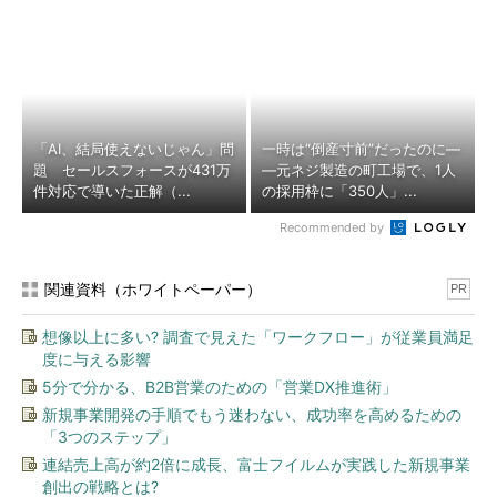
「AI、結局使えないじゃん」問
一時は“倒産寸前”だったのに―
題 セールスフォースが431万
―元ネジ製造の町工場で、1人
件対応で導いた正解（...
の採用枠に「350人」...
Recommended by
関連資料（ホワイトペーパー）
PR
想像以上に多い? 調査で見えた「ワークフロー」が従業員満足
度に与える影響
5分で分かる、B2B営業のための「営業DX推進術」
新規事業開発の手順でもう迷わない、成功率を高めるための
「3つのステップ」
連結売上高が約2倍に成長、富士フイルムが実践した新規事業
創出の戦略とは?