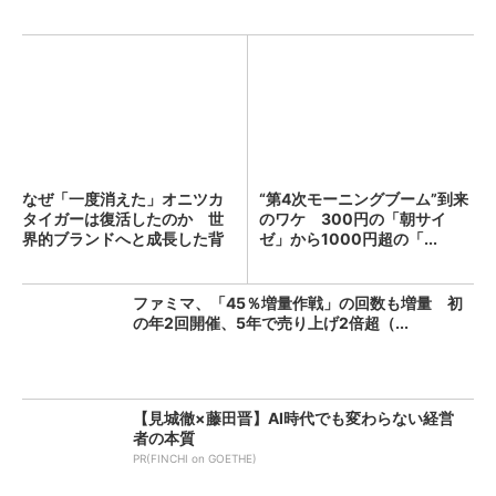
なぜ「一度消えた」オニツカ
“第4次モーニングブーム”到来
タイガーは復活したのか 世
のワケ 300円の「朝サイ
界的ブランドへと成長した背
ゼ」から1000円超の「...
景...
ファミマ、「45％増量作戦」の回数も増量 初
の年2回開催、5年で売り上げ2倍超（...
【見城徹×藤田晋】AI時代でも変わらない経営
者の本質
PR(FINCHI on GOETHE)