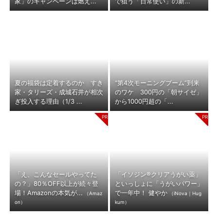
家」のキャンペーンは燃え...
で狙う「日常使い」の新...
夏の福袋は定着するのか すき
“第4次モーニングブーム”到来
家・タリーズ・成城石井が相次
のワケ 300円の「朝サイゼ」
ぎ投入する理由（1/3 ...
から1000円超の「...
「え、こんなセールやってた
「イソジン®クリアうがい薬」
の？」80％OFF以上が続々登
といっしょに「うがいパワー」
場！Amazonの本気が...
で一年中！ 健やか
（Amaz
（iNova｜Hug
on）
kum）