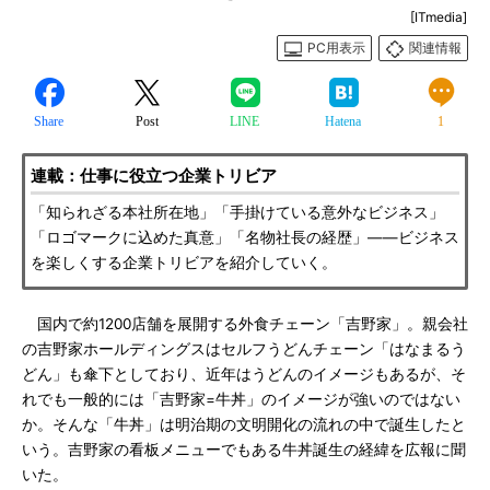
[ITmedia]
PC用表示
関連情報
Share
Post
LINE
Hatena
1
連載：仕事に役立つ企業トリビア
「知られざる本社所在地」「手掛けている意外なビジネス」
「ロゴマークに込めた真意」「名物社長の経歴」――ビジネス
を楽しくする企業トリビアを紹介していく。
国内で約1200店舗を展開する外食チェーン「吉野家」。親会社
の吉野家ホールディングスはセルフうどんチェーン「はなまるう
どん」も傘下としており、近年はうどんのイメージもあるが、そ
れでも一般的には「吉野家=牛丼」のイメージが強いのではない
か。そんな「牛丼」は明治期の文明開化の流れの中で誕生したと
いう。吉野家の看板メニューでもある牛丼誕生の経緯を広報に聞
いた。