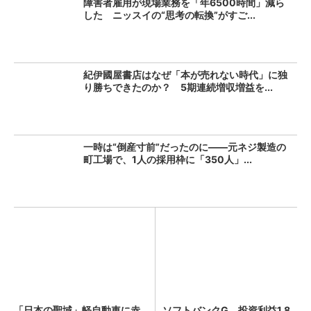
障害者雇用が現場業務を「年6500時間」減ら
した ニッスイの“思考の転換”がすご...
紀伊國屋書店はなぜ「本が売れない時代」に独
り勝ちできたのか？ 5期連続増収増益を...
一時は“倒産寸前”だったのに――元ネジ製造の
町工場で、1人の採用枠に「350人」...
「日本の聖域」軽自動車に赤
ソフトバンクG、投資利益1.8