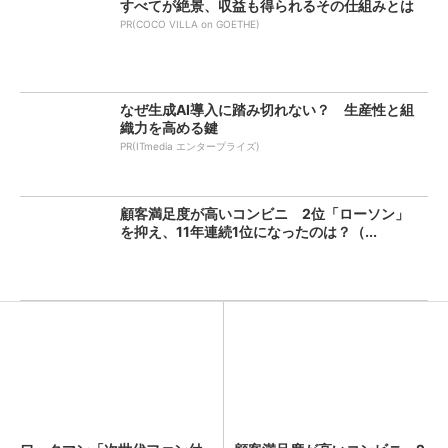
すべてが絶景、収益も得られるその仕組みとは
PR(COCO VILLA on GOETHE)
なぜ生成AI導入に踏み切れない？ 生産性と組
織力を高める鍵
PR(ITmedia エンタープライズ)
顧客満足度が高いコンビニ 2位「ローソン」
を抑え、11年連続1位になったのは？（...