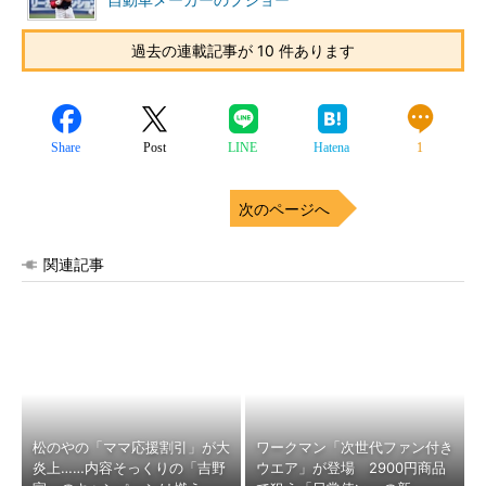
自動車メーカーのプジョー
過去の連載記事が 10 件あります
Share
Post
LINE
Hatena
1
次のページへ
関連記事
松のやの「ママ応援割引」が大
ワークマン「次世代ファン付き
炎上……内容そっくりの「吉野
ウエア」が登場 2900円商品