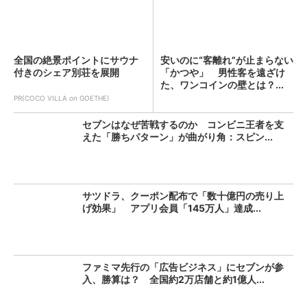
全国の絶景ポイントにサウナ
安いのに“客離れ”が止まらない
付きのシェア別荘を展開
「かつや」 男性客を遠ざけ
た、ワンコインの壁とは？...
PR(COCO VILLA on GOETHE)
セブンはなぜ苦戦するのか コンビニ王者を支
えた「勝ちパターン」が曲がり角：スピン...
サツドラ、クーポン配布で「数十億円の売り上
げ効果」 アプリ会員「145万人」達成...
ファミマ先行の「広告ビジネス」にセブンが参
入、勝算は？ 全国約2万店舗と約1億人...