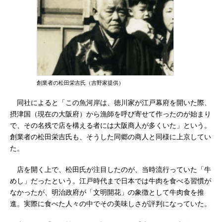
創業者の松田栄吉氏（吉野家提供）
同社によると「この魚河岸は、徳川家が江戸幕府を開いた際、
摂津国（現在の大阪府）から漁師を呼び寄せて作ったのが始まり
で、その名残で店を構える者には大阪商人が多くいた」という。
創業者の松田栄吉氏も、そうした同郷の商人と同様に上京してい
た。
店を開く上で、松田氏が注目したのが、当時流行っていた「牛
めし」だったという。江戸時代まで日本では牛肉を食べる習慣が
なかったが、明治政府が「文明開花」の象徴として牛肉食を推
進。実際に食べた人々の中でその美味しさが評判になっていた。