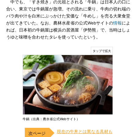
中でも、「すき焼き」の元祖とされる「牛鍋」は日本人の口に
合い、東京では牛鍋屋が急増。その流れに乗り、牛肉の切れ端の
バラ肉や汁を白米にぶっかけた安価な「牛めし」を売る大衆食堂
が出てきていた。なお、農林水産省の公式Webサイトの
情報
によ
れば、日本初の牛鍋屋は横浜の居酒屋「伊勢熊」で、当時はしょ
うゆと味噌を合わせたタレを使っていたという。
牛鍋（出典：農水省公式Webサイト）
現在の牛丼とは異なる具材も