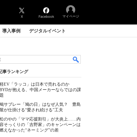
マイページ
X
Facebook
導入事例
デジタルイベント
記事ランキング
軽EV「ラッコ」は日本で売れるのか
BYDが抱える、中国メーカーならではの課
題
鳩サブレー「鳩の日」はなぜ人気？ 豊島
屋が仕掛ける“愛され続ける”工夫
松のやの「ママ応援割引」が大炎上……内
容そっくりの「吉野家」のキャンペーンは
燃えなかった“ネーミング”の差