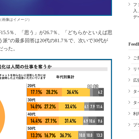
フ
入
デ
（画像はイメージ）
5.5％、「思う」が26.7％、「どちらかといえば思
う派”の最多回答は20代の81.7％で、次いで30代が
Feed
7％だった。
ご
リ
広
タ
タ
利
プ