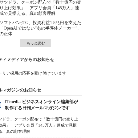
サツドラ、クーポン配布で「数十億円の売
り上げ効果」 アプリ会員「145万人」達
成で見据える、真の顧客理解
ソフトバンクG、投資利益1.8兆円を支えた
「OpenAIではない“あの半導体メーカー”」
の正体
もっと読む
ティメディアからのお知らせ
ャリア採用の応募を受け付けています
ルマガジンのお知らせ
ITmedia ビジネスオンライン編集部が
制作する日刊メールマガジンです
ツドラ、クーポン配布で「数十億円の売り上
効果」 アプリ会員「145万人」達成で見据
る、真の顧客理解