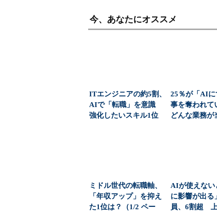
今、あなたにオススメ
ITエンジニアの約5割、
25％が「AI
AIで「転職」を意識
事を奪われ
強化したいスキル1位
どんな業務が
は？
る？
ミドル世代の転職軸、
AIが使えな
「年収アップ」を抑え
に影響が出る
た1位は？（1/2 ペー
員、6割超 