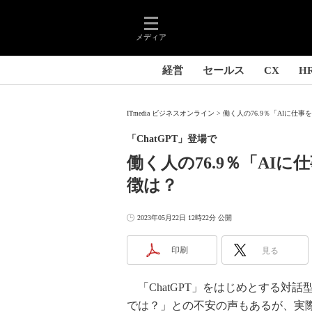
メディア
経営
セールス
CX
H
ITmedia ビジネスオンライン
働く人の76.9％「AIに仕
「ChatGPT」登場で
働く人の76.9％「AI
徴は？
2023年05月22日 12時22分 公開
印刷
見る
「ChatGPT」をはじめとする対話
では？」との不安の声もあるが、実際