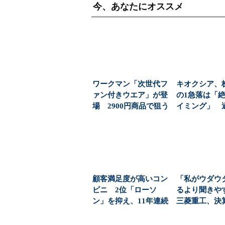
今、あなたにオススメ
ワークマン「次世代フ
キオクシア、
ァン付きウエア」が登
の1急落は「
場 2900円商品で狙う
イミング」 
「日常使い」の新...
益と8000億円自
顧客満足度が高いコン
「私がウダウ
ビニ 2位「ローソ
るより聞き
ン」を抑え、11年連続
三菱重工、決
1位になったのは？（...
に“AIジュリア”