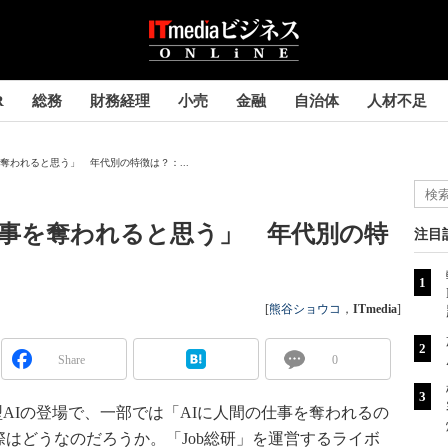
R
総務
財務経理
小売
金融
自治体
人材不足
事を奪われると思う」 年代別の特徴は？：...
に仕事を奪われると思う」 年代別の特
注目
[
熊谷ショウコ
，
ITmedia
]
Share
0
型AIの登場で、一部では「AIに人間の仕事を奪われるの
はどうなのだろうか。「Job総研」を運営するライボ