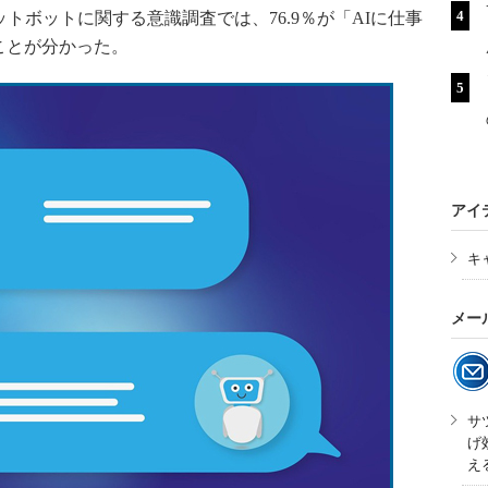
トボットに関する意識調査では、76.9％が「AIに仕事
ことが分かった。
アイ
キ
メー
サ
げ
え