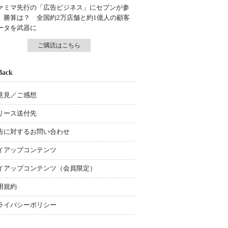
ァミマ先行の「広告ビジネス」にセブンが参
、勝算は？ 全国約2万店舗と約1億人の顧客
ータを武器に
ご購読はこちら
Back
意見／ご感想
リース送付先
告に対するお問い合わせ
イアップコンテンツ
イアップコンテンツ（会員限定）
用規約
ライバシーポリシー