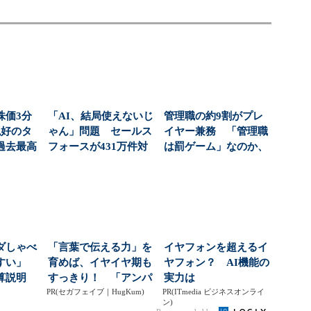
株価3分
「AI、結局使えないじ
管理職の約9割がプレ
絶好のタ
ゃん」問題 セールス
イヤー兼務 「管理職
過去最高
フォースが431万件対
は罰ゲーム」なのか、
社...
応で導いた正解（...
増える負担の実態
ダしゃべ
「言葉で伝える力」を
イヤフォンを超えるイ
やすい」
育めば、イヤイヤ期も
ヤフォン？ AI機能の
算説明
すっきり！ 「アンパ
実力は
起用...
PR(セガフェイブ｜HugKum)
ンマン ことばずかん...
PR(ITmedia ビジネスオンライ
ン)