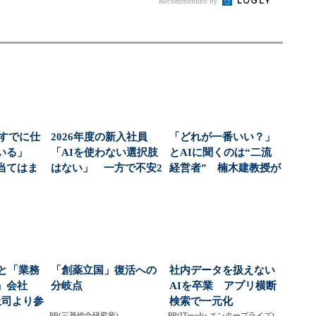
Recommended by
にすでに仕
2026年度の新入社員
「どれが一番いい？」
ている」
「AIを使わない選択肢
とAIに聞くのは“二流
当てはま
はない」 一方で不安2
経営者” 楠木建教授が
位「スキル低下...
暴くAI時代の「...
いと「業務
「創薬立国」復活への
社内データを扱えない
」会社
分岐点
AIを卒業 アプリ横断
上司より参
検索で一元化
PR(三菱総合研究所)
PR(ITmedia エンタープライズ)