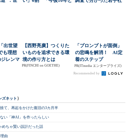
構造”：世
い」6割 「今後10年ど
調査で分かった若手社
下」...
う生きればいい...
員の本音（1/2 ...
が「出世望
【西野亮廣】つくりた
「プロンプトが面倒」
でも理想
いものを追求できる環
の悲鳴を解消！ AI定
のジレンマ
境の作り方とは
着のステップ
PR(FINCHI on GOETHE)
PR(ITmedia エンタープライズ)
Recommended by
）
ンズネット
を捨て、再起をかけた復旧の3カ月半
ない「神AI」を作ったらしい
めちゃめちゃ賢い設計だった話
む理由