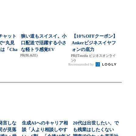
部チャット
狭い道もスイスイ。小
【10%OFFクーポン】
索で“丸見
口配送で活躍する小さ
Ankerビジネスイヤフ
は「Cha
な軽トラ感覚EV
ォンの底力
PR(BLAZE)
PR(ITmedia ビジネスオンライ
ン)
Recommended by
発言しな
生成AIへのキャリア相
20代は出世したい、で
司が見落
談「人より相談しやす
も残業はしたくない