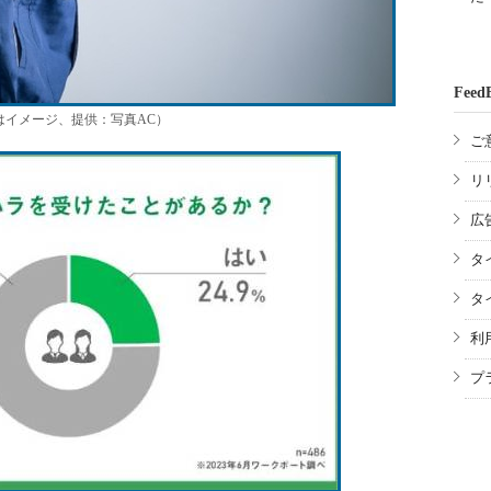
Feed
はイメージ、提供：写真AC）
ご
リ
広
タ
タ
利
プ