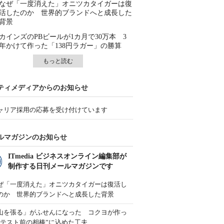
なぜ「一度消えた」オニツカタイガーは復
活したのか 世界的ブランドへと成長した
背景
カインズのPBビールが1カ月で30万本 3
年かけて作った「138円ラガー」の勝算
もっと読む
ティメディアからのお知らせ
ャリア採用の応募を受け付けています
ルマガジンのお知らせ
ITmedia ビジネスオンライン編集部が
制作する日刊メールマガジンです
ぜ「一度消えた」オニツカタイガーは復活し
のか 世界的ブランドへと成長した背景
山を張る」がふせんになった コクヨが作っ
“テスト前の相棒”に込めた工夫