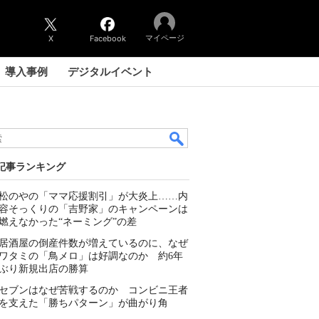
マイページ
X
Facebook
導入事例
デジタルイベント
記事ランキング
松のやの「ママ応援割引」が大炎上……内
容そっくりの「吉野家」のキャンペーンは
燃えなかった“ネーミング”の差
居酒屋の倒産件数が増えているのに、なぜ
ワタミの「鳥メロ」は好調なのか 約6年
ぶり新規出店の勝算
セブンはなぜ苦戦するのか コンビニ王者
を支えた「勝ちパターン」が曲がり角