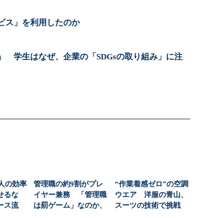
ビス」を利用したのか
」 学生はなぜ、企業の「SDGsの取り組み」に注
人の効率
管理職の約9割がプレ
“作業着感ゼロ”の空調
らせるな
イヤー兼務 「管理職
ウエア 洋服の青山、
ース流
は罰ゲーム」なのか、
スーツの技術で挑戦
術」...
増える負担の実態
（1/3 ページ）