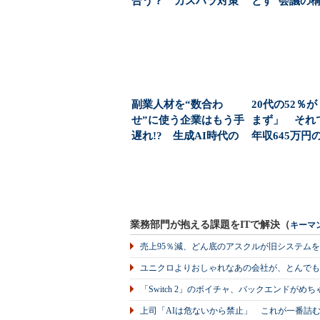
合う？ カスハラ対策
とす“会議の
義務化で揺れる職場
界の一流は「部
の...
副業人材を“数合わ
20代の52％
せ”に使う企業はもう手
まず」 それ
遅れ!? 生成AI時代の
年収645万円
採用難に負けない...
（1/2 ペ...
業務部門が抱える課題をITで解決（
キーマ
売上95％減、どん底のアスクルが旧システム
ユニクロよりおしゃれなあの会社が、とんでも
「Switch 2」のボイチャ、バックエンドが
上司「AIは危ないから禁止」 これが一番詰