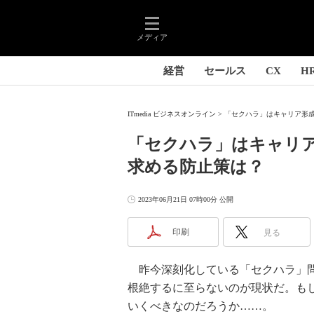
メディア
経営
セールス
CX
H
ITmedia ビジネスオンライン
「セクハラ」はキャリア形成
「セクハラ」はキャリ
求める防止策は？
2023年06月21日 07時00分 公開
印刷
見る
昨今深刻化している「セクハラ」問
根絶するに至らないのが現状だ。も
いくべきなのだろうか……。