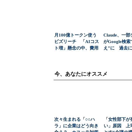
月100億トークン使う
Claude、一
ビズリーチ 「AIコス
がGoogle検
ト増」懸念の中、費用
え”に 過去に
対効果どう判断し...
tG...
今、あなたにオススメ
次々生まれる「○○ハ
「女性部下が
ラ」に企業はどう向き
い」原因 上