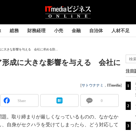
R
総務
財務経理
小売
金融
自治体
人材不足
に大きな影響を与える 会社に求める防...
ア形成に大きな影響を与える 会社に
注目
[
サトウナナミ
，
ITmedia
]
Share
0
題。取り締まりが厳しくなっているものの、なかなか
し、自身がセクハラを受けてしまったら、どう対応して