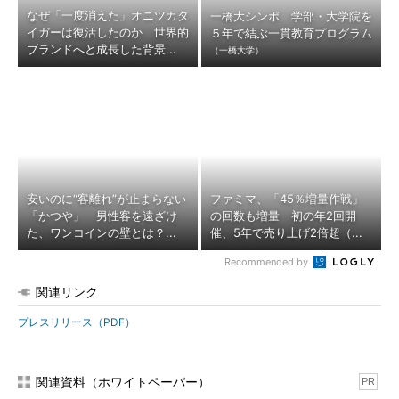
なぜ「一度消えた」オニツカタ
一橋大シンポ 学部・大学院を
イガーは復活したのか 世界的
５年で結ぶ一貫教育プログラム
ブランドへと成長した背景...
（一橋大学）
安いのに“客離れ”が止まらない
ファミマ、「45％増量作戦」
「かつや」 男性客を遠ざけ
の回数も増量 初の年2回開
た、ワンコインの壁とは？...
催、5年で売り上げ2倍超（...
Recommended by
関連リンク
プレスリリース（PDF）
関連資料（ホワイトペーパー）
PR