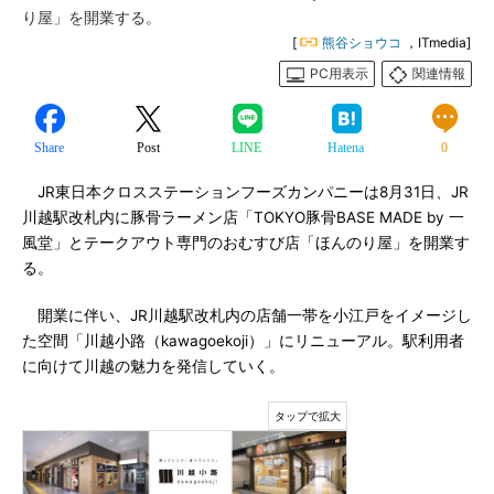
り屋」を開業する。
[
熊谷ショウコ
，ITmedia]
PC用表示
関連情報
Share
Post
LINE
Hatena
0
JR東日本クロスステーションフーズカンパニーは8月31日、JR
川越駅改札内に豚骨ラーメン店「TOKYO豚骨BASE MADE by 一
風堂」とテークアウト専門のおむすび店「ほんのり屋」を開業す
る。
開業に伴い、JR川越駅改札内の店舗一帯を小江戸をイメージし
た空間「川越小路（kawagoekoji）」にリニューアル。駅利用者
に向けて川越の魅力を発信していく。