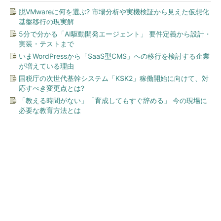
脱VMwareに何を選ぶ? 市場分析や実機検証から見えた仮想化
基盤移行の現実解
5分で分かる「AI駆動開発エージェント」 要件定義から設計・
実装・テストまで
いまWordPressから「SaaS型CMS」への移行を検討する企業
が増えている理由
国税庁の次世代基幹システム「KSK2」稼働開始に向けて、対
応すべき変更点とは?
「教える時間がない」「育成してもすぐ辞める」 今の現場に
必要な教育方法とは
今、あなたにオススメ
ワークマン「次世代ファン付