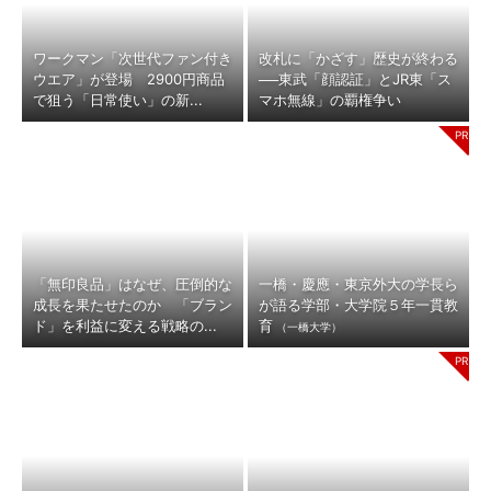
ワークマン「次世代ファン付き
改札に「かざす」歴史が終わる
ウエア」が登場 2900円商品
──東武「顔認証」とJR東「ス
で狙う「日常使い」の新...
マホ無線」の覇権争い
「無印良品」はなぜ、圧倒的な
一橋・慶應・東京外大の学長ら
成長を果たせたのか 「ブラン
が語る学部・大学院５年一貫教
ド」を利益に変える戦略の...
育
（一橋大学）