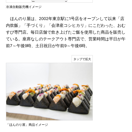
冷凍自動販売機イメージ
ほんのり屋は、2002年東京駅に1号店をオープンして以来「店
内炊飯」「手づくり」「会津産コシヒカリ」にこだわった、おむ
すび専門店。毎日店舗で炊き上げたご飯を使用した商品を販売し
ている。座席なしのテークアウト専門店で、営業時間は平日が午
前7～午後9時、土日祝日が午前9～午後6時。
「ほんのり屋」商品イメージ