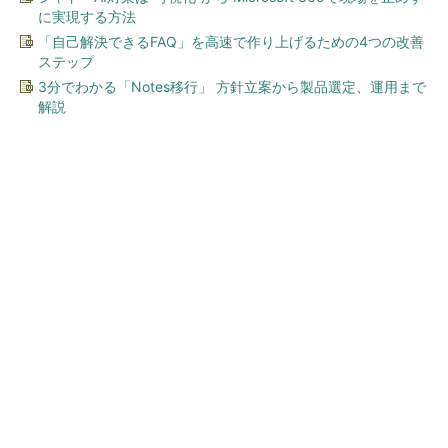
に実現する方法
「自己解決できるFAQ」を高速で作り上げるための4つの改善
ステップ
3分でわかる「Notes移行」 方針立案から製品選定、運用まで
解説
今、あなたにオススメ
ワークマン「次世代ファン付
きウエア」が登場 2900円商
品で狙う「日常使い」の新...
「言葉で伝える力」を育めば、イヤイヤ期もす
っきり！ 「アンパンマン ことばずかん...