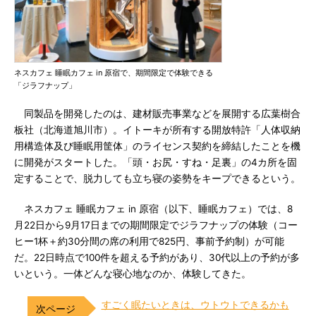
ネスカフェ 睡眠カフェ in 原宿で、期間限定で体験できる
「ジラフナップ」
同製品を開発したのは、建材販売事業などを展開する広葉樹合
板社（北海道旭川市）。イトーキが所有する開放特許「人体収納
用構造体及び睡眠用筐体」のライセンス契約を締結したことを機
に開発がスタートした。「頭・お尻・すね・足裏」の4カ所を固
定することで、脱力しても立ち寝の姿勢をキープできるという。
ネスカフェ 睡眠カフェ in 原宿（以下、睡眠カフェ）では、8
月22日から9月17日までの期間限定でジラフナップの体験（コー
ヒー1杯＋約30分間の席の利用で825円、事前予約制）が可能
だ。22日時点で100件を超える予約があり、30代以上の予約が多
いという。一体どんな寝心地なのか、体験してきた。
すごく眠たいときは、ウトウトできるかも