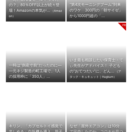
“第4次モーニングブーム”到来
の？」80％OFF以上が続々登
のワケ 300円の「朝サイゼ」
場！Amazonの本気が...
（Amaz
から1000円超の「...
on）
いま最も相談したい保育士・て
一時は“倒産寸前”だったのに―
ぃ先生がアドバイス！ 子ども
―元ネジ製造の町工場で、1人
の“おてつだい”に、どん...
（ア
の採用枠に「350人」...
タック・キュキュット｜Hugkum）
キリン、「カプセルトイ感覚で
なぜ「屋外エアコン」は10分
楽しめる」自販機を導入 親子
で完売したのか コロナが見つ