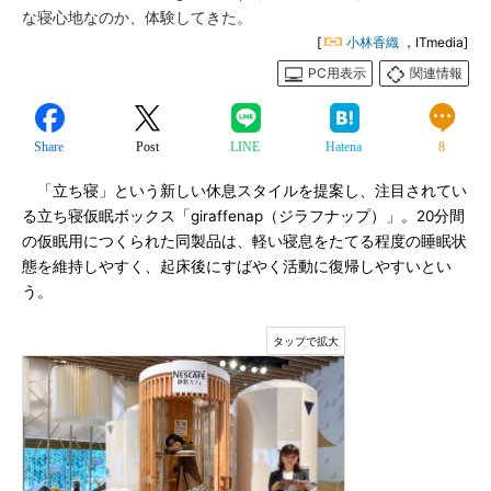
な寝心地なのか、体験してきた。
[
小林香織
，ITmedia]
PC用表示
関連情報
Share
Post
LINE
Hatena
8
「立ち寝」という新しい休息スタイルを提案し、注目されてい
る立ち寝仮眠ボックス「giraffenap（ジラフナップ）」。20分間
の仮眠用につくられた同製品は、軽い寝息をたてる程度の睡眠状
態を維持しやすく、起床後にすばやく活動に復帰しやすいとい
う。