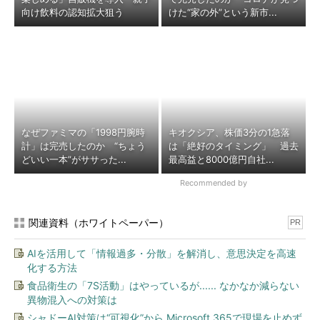
向け飲料の認知拡大狙う
けた“家の外”という新市...
なぜファミマの「1998円腕時
キオクシア、株価3分の1急落
計」は完売したのか “ちょう
は「絶好のタイミング」 過去
どいい一本”がササった...
最高益と8000億円自社...
Recommended by
関連資料（ホワイトペーパー）
PR
AIを活用して「情報過多・分散」を解消し、意思決定を高速
化する方法
食品衛生の「7S活動」はやっているが...... なかなか減らない
異物混入への対策は
シャドーAI対策は“可視化”から Microsoft 365で現場を止めず