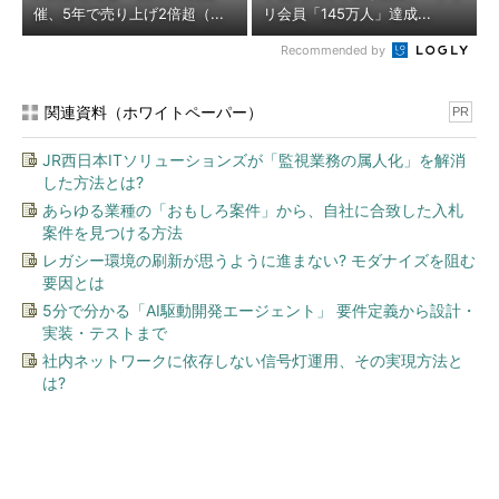
催、5年で売り上げ2倍超（...
リ会員「145万人」達成...
Recommended by
関連資料（ホワイトペーパー）
PR
JR西日本ITソリューションズが「監視業務の属人化」を解消
した方法とは?
あらゆる業種の「おもしろ案件」から、自社に合致した入札
案件を見つける方法
レガシー環境の刷新が思うように進まない? モダナイズを阻む
要因とは
5分で分かる「AI駆動開発エージェント」 要件定義から設計・
実装・テストまで
社内ネットワークに依存しない信号灯運用、その実現方法と
は?
今、あなたにオススメ