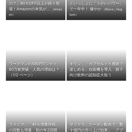
の？」80％OFF以上が続々登
といっしょに「うがいパワー」
場！Amazonの本気が...
で一年中！ 健やか
（Amaz
（iNova｜Hug
on）
kum）
ワークマンの580円Tシャツ、
キリン、「カプセルトイ感覚で
80万枚突破 人気の理由は？
楽しめる」自販機を導入 親子
（1/2 ページ）
向け飲料の認知拡大狙う
ファミマ、「45％増量作戦」
サツドラ、クーポン配布で「数
の回数も増量 初の年2回開
十億円の売り上げ効果」 アプ