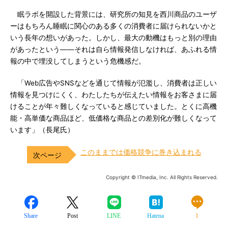
眠ラボを開設した背景には、研究所の知見を西川商品のユーザ
ーはもちろん睡眠に関心のある多くの消費者に届けられないかと
いう長年の想いがあった。しかし、最大の動機はもっと別の理由
があったという――それは自ら情報発信しなければ、あふれる情
報の中で埋没してしまうという危機感だ。
「Web広告やSNSなどを通じて情報が氾濫し、消費者は正しい
情報を見つけにくく、わたしたちが伝えたい情報をお客さまに届
けることが年々難しくなっていると感じていました。とくに高機
能・高単価な商品ほど、低価格な商品との差別化が難しくなって
います」（長尾氏）
このままでは価格競争に巻き込まれる
Copyright © ITmedia, Inc. All Rights Reserved.
Share
Post
LINE
Hatena
1