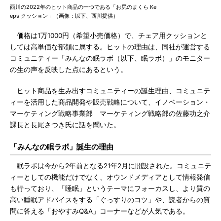
西川の2022年のヒット商品の一つである「お尻のまくら Ke
eps クッション」（画像：以下、西川提供）
価格は1万1000円（希望小売価格）で、チェア用クッションと
しては高単価な部類に属する。ヒットの理由は、同社が運営する
コミュニティー「みんなの眠ラボ（以下、眠ラボ）」のモニター
の生の声を反映した点にあるという。
ヒット商品を生み出すコミュニティーの誕生理由、コミュニテ
ィーを活用した商品開発や販売戦略について、イノベーション・
マーケティング戦略事業部 マーケティング戦略部の佐藤功之介
課長と長尾さつき氏に話を聞いた。
「みんなの眠ラボ」誕生の理由
眠ラボは今から2年前となる21年2月に開設された。コミュニテ
ィーとしての機能だけでなく、オウンドメディアとして情報発信
も行っており、「睡眠」というテーマにフォーカスし、より質の
高い睡眠アドバイスをする「ぐっすりのコツ」や、読者からの質
問に答える「おやすみQ&A」コーナーなどが人気である。