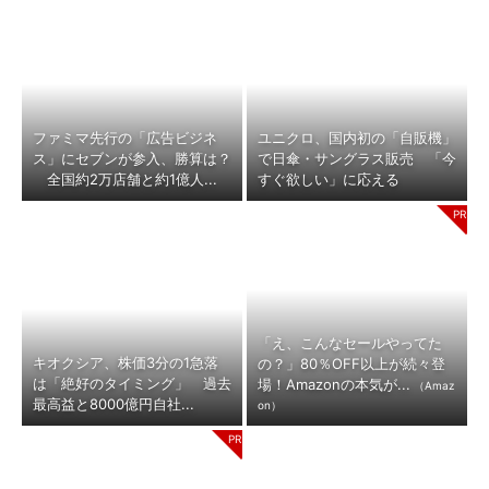
ファミマ先行の「広告ビジネ
ユニクロ、国内初の「自販機」
ス」にセブンが参入、勝算は？
で日傘・サングラス販売 「今
全国約2万店舗と約1億人...
すぐ欲しい」に応える
「え、こんなセールやってた
キオクシア、株価3分の1急落
の？」80％OFF以上が続々登
は「絶好のタイミング」 過去
場！Amazonの本気が...
（Amaz
最高益と8000億円自社...
on）