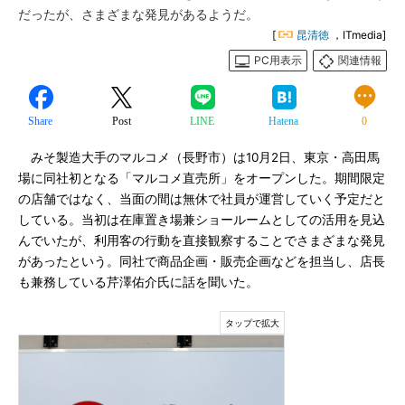
だったが、さまざまな発見があるようだ。
[
昆清徳
，ITmedia]
PC用表示
関連情報
Share
Post
LINE
Hatena
0
みそ製造大手のマルコメ（長野市）は10月2日、東京・高田馬
場に同社初となる「マルコメ直売所」をオープンした。期間限定
の店舗ではなく、当面の間は無休で社員が運営していく予定だと
している。当初は在庫置き場兼ショールームとしての活用を見込
んでいたが、利用客の行動を直接観察することでさまざまな発見
があったという。同社で商品企画・販売企画などを担当し、店長
も兼務している芹澤佑介氏に話を聞いた。