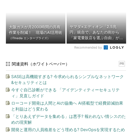
ヤマダ×エディオン「2.5兆
大阪ガスが月2000時間の共有
円」統合で、あなたの街から
作業を削減！ 現場のAI活用術
「家電量販店を選ぶ自由」が...
（ITmedia エンタープライズ）
Recommended by
関連資料（ホワイトペーパー）
PR
SASEは高機能すぎる? 今求められるシンプルなネットワーク
&セキュリティとは
今すぐ自己診断ができる 「アイデンティティーセキュリテ
ィ」見直しガイド
ローコード開発は人間とAIの協働へ AI搭載型で経費節減効果
と利益はどう変わる
「とりあえずデータを集める」は悪手? 報われない情シスのた
めの現実解
開発と運用の人員格差をどう埋める? DevOpsを実現するため