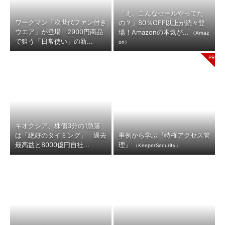
「え、こんなセールやってた
ワークマン「次世代ファン付き
の？」80％OFF以上が続々登
ウエア」が登場 2900円商品
場！Amazonの本気が...
（Amaz
で狙う「日常使い」の新...
on）
キオクシア、株価3分の1急落
は「絶好のタイミング」 過去
事例から学ぶ『特権アクセス管
最高益と8000億円自社...
理』
（KeeperSecurity）