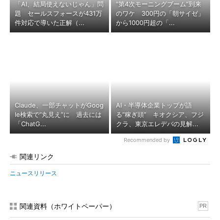
「AI、結局使えないじゃん」問
“第4次モーニングブーム”到来
題 セールスフォースが431万
のワケ 300円の「朝サイゼ」
件対応で導いた正解（...
から1000円超の「...
Claude、一部チャットがGoog
AI・半導体企業トップが語
le検索で“丸見え”に 過去には
る“稼ぎ頭” キオクシア、フジ
「ChatG...
クラ、東京エレデバの見解...
Recommended by
関連リンク
ニュースリリース
関連資料（ホワイトペーパー）
PR