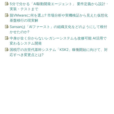
5分で分かる「AI駆動開発エージェント」 要件定義から設計・
実装・テストまで
脱VMwareに何を選ぶ? 市場分析や実機検証から見えた仮想化
基盤移行の現実解
Sansanは「AIファースト」の組織文化をどのようにして根付
かせたのか?
中身が全く分からないレガシーシステムも改修可能 AI活用で
変わるシステム開発
国税庁の次世代基幹システム「KSK2」稼働開始に向けて、対
応すべき変更点とは?
今、あなたにオススメ
「言葉で伝える力」を育め