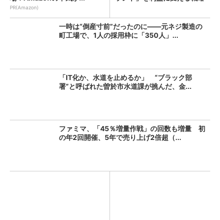
の...
PR(Amazon)
一時は“倒産寸前”だったのに――元ネジ製造の
町工場で、1人の採用枠に「350人」...
「IT化か、水道を止めるか」 “ブラック部
署”と呼ばれた曽於市水道課が挑んだ、金...
ファミマ、「45％増量作戦」の回数も増量 初
の年2回開催、5年で売り上げ2倍超（...