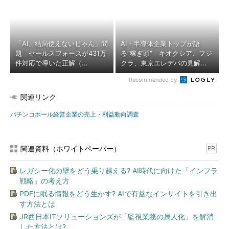
「AI、結局使えないじゃん」問
AI・半導体企業トップが語
題 セールスフォースが431万
る“稼ぎ頭” キオクシア、フジ
件対応で導いた正解（...
クラ、東京エレデバの見解...
Recommended by
関連リンク
パチンコホール経営企業の売上・利益動向調査
関連資料（ホワイトペーパー）
PR
レガシー化の壁をどう乗り越える? AI時代に向けた「インフラ
戦略」の考え方
PDFに眠る情報をどう生かす? AIで有益なインサイトを引き出
す方法とは
JR西日本ITソリューションズが「監視業務の属人化」を解消
した方法とは?