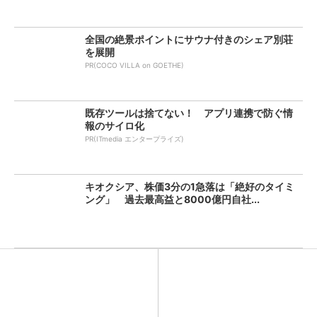
全国の絶景ポイントにサウナ付きのシェア別荘
を展開
PR(COCO VILLA on GOETHE)
既存ツールは捨てない！ アプリ連携で防ぐ情
報のサイロ化
PR(ITmedia エンタープライズ)
キオクシア、株価3分の1急落は「絶好のタイミ
ング」 過去最高益と8000億円自社...