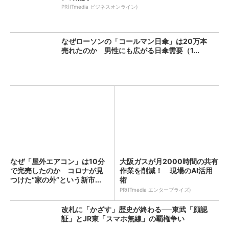
PR(ITmedia ビジネスオンライン)
なぜローソンの「コールマン日傘」は20万本
売れたのか 男性にも広がる日傘需要（1...
なぜ「屋外エアコン」は10分
大阪ガスが月2000時間の共有
で完売したのか コロナが見
作業を削減！ 現場のAI活用
つけた“家の外”という新市...
術
PR(ITmedia エンタープライズ)
改札に「かざす」歴史が終わる──東武「顔認
証」とJR東「スマホ無線」の覇権争い