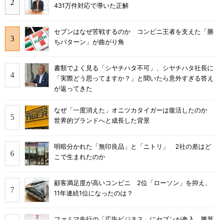
431万件対応で導いた正解
セブンはなぜ苦戦するのか コンビニ王者を支えた「勝
ちパターン」が曲がり角
書類でよく見る「シヤチハタ不可」、シヤチハタ社長に
「実際どう思ってますか？」と聞いたら意外すぎる答え
が返ってきた
なぜ「一度消えた」オニツカタイガーは復活したのか
世界的ブランドへと成長した背景
明暗分かれた「無印良品」と「ニトリ」 2社の差はど
こで生まれたのか
顧客満足度が高いコンビニ 2位「ローソン」を抑え、
11年連続1位になったのは？
ファミマ先行の「広告ビジネス」にセブンが参入、勝算