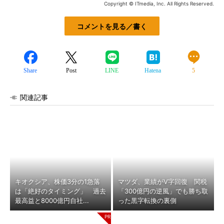
Copyright © ITmedia, Inc. All Rights Reserved.
コメントを見る／書く
Share
Post
LINE
Hatena
5
関連記事
キオクシア、株価3分の1急落
マツダ、業績がV字回復 関税
は「絶好のタイミング」 過去
「300億円の逆風」でも勝ち取
最高益と8000億円自社...
った黒字転換の裏側