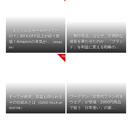
「え、こんなセールやってた
「無印良品」はなぜ、圧倒的な
の？」80％OFF以上が続々登
成長を果たせたのか 「ブラン
場！Amazonの本気が...
（Amaz
ド」を利益に変える戦略の...
on）
ワークマン「次世代ファン付き
すべてが絶景、収益も得られる
ウエア」が登場 2900円商品
その仕組みとは
（COCO VILLA on
で狙う「日常使い」の新...
GOETHE）