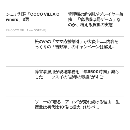
シェア別荘「COCO VILLA O
管理職の約9割がプレイヤー兼
wners」3選
務 「管理職は罰ゲーム」な
のか、増える負担の実態
PR(COCO VILLA on GOETHE)
松のやの「ママ応援割引」が大炎上……内容そ
っくりの「吉野家」のキャンペーンは燃え...
障害者雇用が現場業務を「年6500時間」減ら
した ニッスイの“思考の転換”がすご...
ソニーの“着るエアコン”が売れ続ける理由 生
産量は初代比10倍に拡大（1/3 ペ...