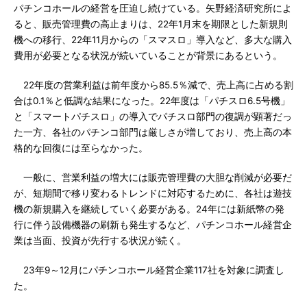
パチンコホールの経営を圧迫し続けている。矢野経済研究所によ
ると、販売管理費の高止まりは、22年1月末を期限とした新規則
機への移行、22年11月からの「スマスロ」導入など、多大な購入
費用が必要となる状況が続いていることが背景にあるという。
22年度の営業利益は前年度から85.5％減で、売上高に占める割
合は0.1％と低調な結果になった。22年度は「パチスロ6.5号機」
と「スマートパチスロ」の導入でパチスロ部門の復調が顕著だっ
た一方、各社のパチンコ部門は厳しさが増しており、売上高の本
格的な回復には至らなかった。
一般に、営業利益の増大には販売管理費の大胆な削減が必要だ
が、短期間で移り変わるトレンドに対応するために、各社は遊技
機の新規購入を継続していく必要がある。24年には新紙幣の発
行に伴う設備機器の刷新も発生するなど、パチンコホール経営企
業は当面、投資が先行する状況が続く。
23年9～12月にパチンコホール経営企業117社を対象に調査し
た。