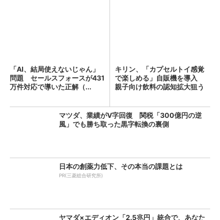
「AI、結局使えないじゃん」
キリン、「カプセルトイ感覚
問題 セールスフォースが431
で楽しめる」自販機を導入
万件対応で導いた正解（...
親子向け飲料の認知拡大狙う
マツダ、業績がV字回復 関税「300億円の逆
風」でも勝ち取った黒字転換の裏側
日本の創薬力低下、その本当の課題とは
PR(三菱総合研究所)
ヤマダ×エディオン「2.5兆円」統合で、あなた