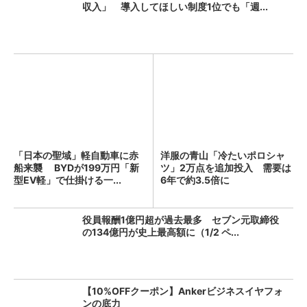
収入」 導入してほしい制度1位でも「週...
「日本の聖域」軽自動車に赤
洋服の青山「冷たいポロシャ
船来襲 BYDが199万円「新
ツ」2万点を追加投入 需要は
型EV軽」で仕掛ける一...
6年で約3.5倍に
役員報酬1億円超が過去最多 セブン元取締役
の134億円が史上最高額に（1/2 ペ...
【10%OFFクーポン】Ankerビジネスイヤフォ
ンの底力