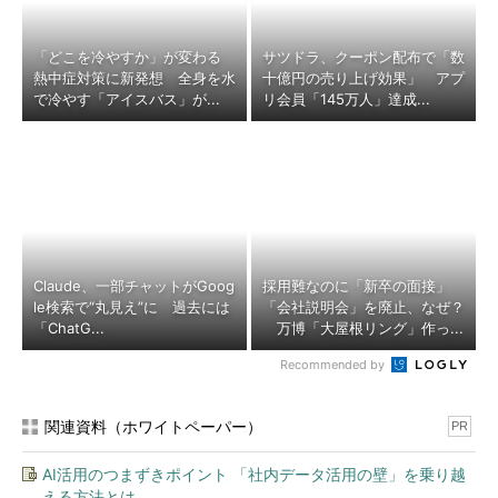
「どこを冷やすか」が変わる
サツドラ、クーポン配布で「数
熱中症対策に新発想 全身を水
十億円の売り上げ効果」 アプ
で冷やす「アイスバス」が...
リ会員「145万人」達成...
Claude、一部チャットがGoog
採用難なのに「新卒の面接」
le検索で“丸見え”に 過去には
「会社説明会」を廃止、なぜ？
「ChatG...
万博「大屋根リング」作っ...
Recommended by
関連資料（ホワイトペーパー）
PR
AI活用のつまずきポイント 「社内データ活用の壁」を乗り越
える方法とは