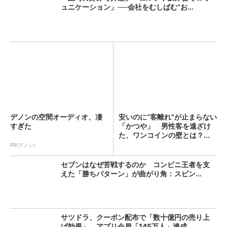
ュニケーション」──会社をむしばむ“お...
デノンの空間オーディオ、凄
安いのに“客離れ”が止まらない
すぎた
「かつや」 男性客を遠ざけ
た、ワンコインの壁とは？...
PR(デノン)
セブンはなぜ苦戦するのか コンビニ王者を支
えた「勝ちパターン」が曲がり角：スピン...
サツドラ、クーポン配布で「数十億円の売り上
げ効果」 アプリ会員「145万人」達成...