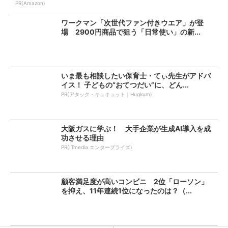
PR(Amazon)
ワークマン「次世代ファン付きウエア」が登
場 2900円商品で狙う「日常使い」の新...
いま最も相談したい保育士・てぃ先生がアドバ
イス！ 子どもの“おてつだい”に、どん...
PR(アタック・キュキュット｜Hugkum)
大阪ガスに学ぶ！ 大手企業が生成AI導入を成
功させる理由
PR(ITmedia エンタープライズ)
顧客満足度が高いコンビニ 2位「ローソン」
を抑え、11年連続1位になったのは？（...