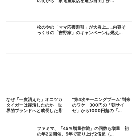
の街から「家電量販店を選ぶ自由」が...
松のやの「ママ応援割引」が大炎上……内容そ
っくりの「吉野家」のキャンペーンは燃え...
なぜ「一度消えた」オニツカ
“第4次モーニングブーム”到来
タイガーは復活したのか 世
のワケ 300円の「朝サイ
界的ブランドへと成長した背
ゼ」から1000円超の「...
景...
ファミマ、「45％増量作戦」の回数も増量 初
の年2回開催、5年で売り上げ2倍超（...