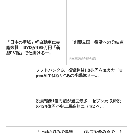
「日本の聖域」軽自動車に赤
「創薬立国」復活への分岐点
船来襲 BYDが199万円「新
型EV軽」で仕掛ける一...
PR(三菱総合研究所)
ソフトバンクG、投資利益1.8兆円を支えた「O
penAIではない“あの半導体メー...
役員報酬1億円超が過去最多 セブン元取締役
の134億円が史上最高額に（1/2 ペ...
「上司の好みで昇進」「ゴルフや飲み会でコミ