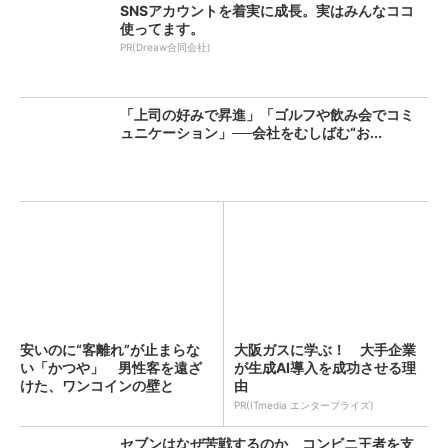
SNSアカウントを着実に成長。実はみんなココ
使ってます。
PR(Dreaw合同会社)
「上司の好みで昇進」「ゴルフや飲み会でコミ
ュニケーション」──会社をむしばむ“お...
安いのに“客離れ”が止まらな
大阪ガスに学ぶ！ 大手企業
い「かつや」 男性客を遠ざ
が生成AI導入を成功させる理
けた、ワンコインの壁と
由
は？...
PR(ITmedia エンタープライズ)
セブンはなぜ苦戦するのか コンビニ王者を支