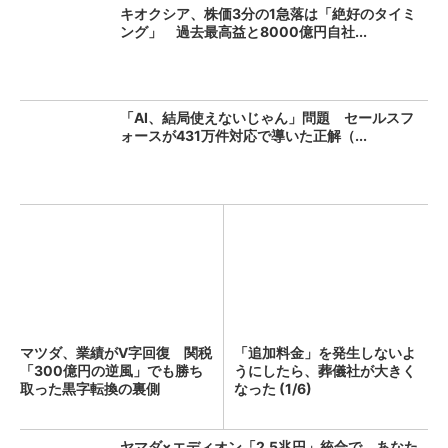
キオクシア、株価3分の1急落は「絶好のタイミ
ング」 過去最高益と8000億円自社...
「AI、結局使えないじゃん」問題 セールスフ
ォースが431万件対応で導いた正解（...
マツダ、業績がV字回復 関税
「追加料金」を発生しないよ
「300億円の逆風」でも勝ち
うにしたら、葬儀社が大きく
取った黒字転換の裏側
なった (1/6)
ヤマダ×エディオン「2.5兆円」統合で、あなた