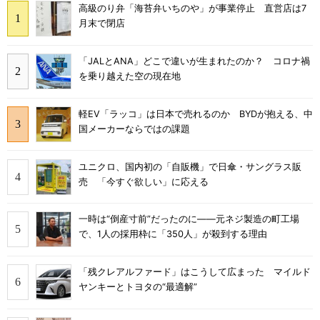
高級のり弁「海苔弁いちのや」が事業停止 直営店は7
月末で閉店
「JALとANA」どこで違いが生まれたのか？ コロナ禍
を乗り越えた空の現在地
軽EV「ラッコ」は日本で売れるのか BYDが抱える、中
国メーカーならではの課題
ユニクロ、国内初の「自販機」で日傘・サングラス販
売 「今すぐ欲しい」に応える
一時は“倒産寸前”だったのに――元ネジ製造の町工場
で、1人の採用枠に「350人」が殺到する理由
「残クレアルファード」はこうして広まった マイルド
ヤンキーとトヨタの“最適解”