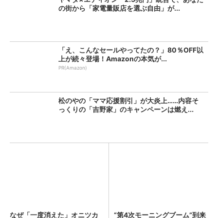
の街から「家電量販店を選ぶ自由」が...
「え、こんなセールやってたの？」80％OFF以
上が続々登場！Amazonの本気が...
PR(Amazon)
松のやの「ママ応援割引」が大炎上……内容そ
っくりの「吉野家」のキャンペーンは燃え...
なぜ「一度消えた」オニツカ
“第4次モーニングブーム”到来