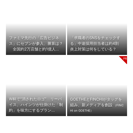
ファミマ先行の「広告ビジネ
「求職者のSNSをチェックす
ス」にセブンが参入、勝算は？
る」中途採用担当者は約4割
全国約2万店舗と約1億人...
炎上対策は何をしている？
W杯で“消されたロゴ” リーバ
GOETHEとFINCHIがタッグを
イス、ハインツが仕掛けた「制
組み、新メディアを創設
（FINC
約」を味方にするブラン...
HI on GOETHE）