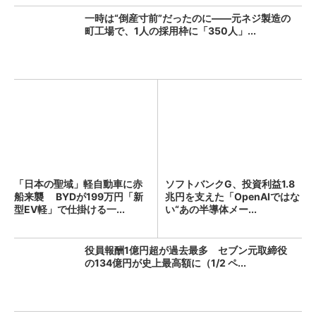
一時は“倒産寸前”だったのに――元ネジ製造の
町工場で、1人の採用枠に「350人」...
「日本の聖域」軽自動車に赤
ソフトバンクG、投資利益1.8
船来襲 BYDが199万円「新
兆円を支えた「OpenAIではな
型EV軽」で仕掛ける一...
い“あの半導体メー...
役員報酬1億円超が過去最多 セブン元取締役
の134億円が史上最高額に（1/2 ペ...