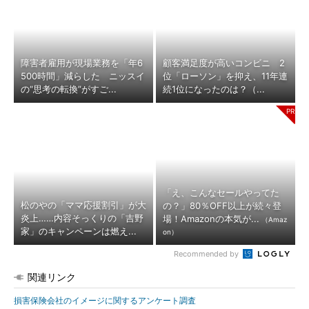
障害者雇用が現場業務を「年6
顧客満足度が高いコンビニ 2
500時間」減らした ニッスイ
位「ローソン」を抑え、11年連
の“思考の転換”がすご...
続1位になったのは？（...
「え、こんなセールやってた
松のやの「ママ応援割引」が大
の？」80％OFF以上が続々登
炎上……内容そっくりの「吉野
場！Amazonの本気が...
（Amaz
家」のキャンペーンは燃え...
on）
Recommended by
関連リンク
損害保険会社のイメージに関するアンケート調査